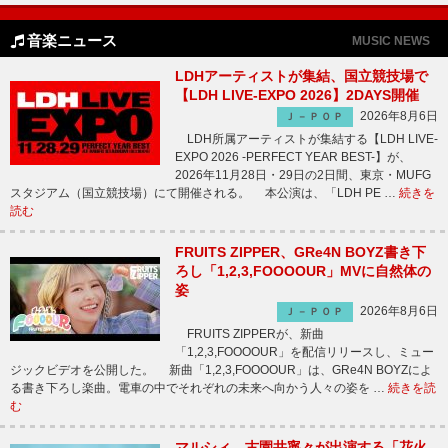
音楽ニュース
MUSIC NEWS
LDHアーティストが集結、国立競技場で
【LDH LIVE-EXPO 2026】2DAYS開催
2026年8月6日
Ｊ－ＰＯＰ
LDH所属アーティストが集結する【LDH LIVE-
EXPO 2026 -PERFECT YEAR BEST-】が、
2026年11月28日・29日の2日間、東京・MUFG
スタジアム（国立競技場）にて開催される。 本公演は、「LDH PE …
続きを
読む
FRUITS ZIPPER、GRe4N BOYZ書き下
ろし「1,2,3,FOOOOUR」MVに自然体の
姿
2026年8月6日
Ｊ－ＰＯＰ
FRUITS ZIPPERが、新曲
「1,2,3,FOOOOUR」を配信リリースし、ミュー
ジックビデオを公開した。 新曲「1,2,3,FOOOOUR」は、GRe4N BOYZによ
る書き下ろし楽曲。電車の中でそれぞれの未来へ向かう人々の姿を …
続きを読
む
マルシィ、古園井寧々が出演する「花火