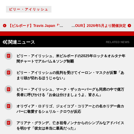
ビリー・アイリッシュ
【ビルボード】Travis Japan『's travelers』がDLアルバム首位獲得 Number_i／RADWIMPSトリビュートが続く
ストレイテナー、ライブハウスでのワンマンツアー【STRAIGHT SONGS TOUR】2026年5月より開催決定
関連ニュース
RELATED NEWS
ビリー・アイリッシュ、米ビルボードの2025年ロック＆オルタナ年
間チャートでアルバム＆ソング制覇
ビリー・アイリッシュの批判を受けてイーロン・マスクが反撃「あ
まり頭が切れるほうじゃない」
ビリー・アイリッシュ、マーク・ザッカーバーグも同席の中で億万
長者に呼びかける「お金は分けましょうよ、皆さん」
オリヴィア・ロドリゴ、ジェイコブ・コリアーとの名ホリデー曲カ
バーに敬愛するシェリル・クロウが反応
アリアナ・グランデ、亡き祖母ノンナからのシンプルなアドバイス
を明かす「彼女は本当に最高だった」