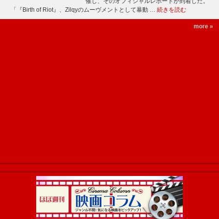
催し、そのオフィシャルレポートが到着した。
「『Birth of Riot』、Zilqyのムーヴメントとして暴動 …
続きを読む
more »