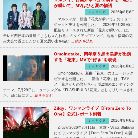
が瞬いて」MVはひと夏の物語
2026年8月6日
Ｊ－ＰＯＰ
マルシィが、新曲「花火が瞬いて」のミュー
ジックビデオを公開した。 2026年7月29日に
配信リリースされた新曲「花火が瞬いて」は、
テレビ西日本の番組『じもちゃんねる』のタイアップソング。地元・福岡の花
火大会で過ごしたひと夏の思い出を描い …
続きを読む
Omoinotake、南琴奈＆黒田昊夢が出演
する「花束」MVで“好き”を表現
2026年8月6日
Ｊ－ＰＯＰ
Omoinotakeが、新曲「花束」のミュージック
ビデオを公開した。 新曲「花束」は、TVアニ
メ『花ざかりの君たちへ』第2期のエンディング
テーマ。7月29日にニューシングル『FLASHBULB / 花束』としてリリースされ
た、日に日に大 …
続きを読む
Zilqy、ワンマンライブ【From Zero To
One】公式レポート到着
2026年8月6日
Ｊ－ＰＯＰ
Zilqyが2026年7月11日、東京・Veats Shibuya
にてワンマンライブ【From Zero To One】を開