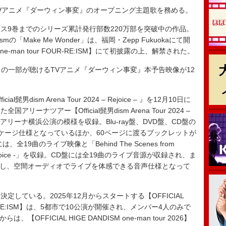
TVアニメ『ダーウィン事変』のオープニング主題歌を務める。
9巻までのシリーズ累計発行部数220万部を突破中の作品。
mの「Make Me Wonder」は、福岡・Zepp Fukuokaにて開
 one-man tour FOUR-RE:ISM】にて初披露の上、解禁された。
er」の一部が聴けるTVアニメ『ダーウィン事変』本予告映像が12
ism Arena Tour 2024 – Rejoice – 』を12月10日に
ナツアー【Official髭男dism Arena Tour 2024 –
川・Kアリーナ横浜公演の模様を収録。Blu-ray盤、DVD盤、CD盤の
ケージ仕様となっているほか、60ページに渡るブックレットが
、全19曲のライブ映像と「Behind The Scenes from
024 – Rejoice -」を収録。CD盤には全19曲のライブ音源が収録され、ま
mosを採用し、空間オーディオでライブを体感できる音声仕様となって
している。2025年12月からスタートする【OFFICIAL
 FOUR-RE:ISM】は、5都市で10公演が開催され、メンバー4人のみで
OFFICIAL HIGE DANDISM one-man tour 2026】