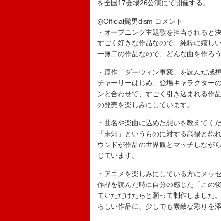
を全国17会場26公演にて開催する。
◎Official髭男dism コメント
・オープニング主題歌を担当されると
すごく好きな作品なので、純粋に嬉し
一無二の作品なので、どんな曲を作ろ
・原作「ダーウィン事変」を読んだ感
チャーリーはじめ、登場キャラクター
ンと合わせて、すごく引き込まれる作
の発売を楽しみにしています。
・曲名や楽曲に込めた想いを教えてく
「未知」というものに対する高揚と恐
ウンドが作品の世界観とマッチしなが
じています。
・アニメを楽しみにしている方にメッ
作品を読んだ時に自分の感じた「この
ていただけたらと願って制作しました
らしい作品に、少しでも素敵な彩りを