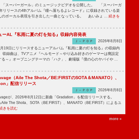
「スーパーガール」のミュージックビデオを公開した。 「スーパーガ
2年リリースの4thアルバム『瞳へ落ちるよレコード』に収録されている楽
んのボーカル表現を引き出した一曲となっている。 あいみょ …
続きを
ューAL『私雨に夏の灯を知る』収録内容発表
2026年8月8日
Ｊ－ＰＯＰ
月19日にリリースするニューアルバム『私雨に夏の灯を知る』の収録内
 収録曲は、TVアニメ『ヘルモード～やり込み好きのゲーマーは廃設定
する～』オープニングテーマの「ハク」、劇場版『僕の心のヤバイや …
avage（Aile The Shota／BE:FIRSTのSOTA＆MANATO）、
tion」配信リリース
2026年8月8日
Ｊ－ＰＯＰ
Savageが、2026年8月12日に新曲「Gradation」を配信リリースする。
le The Shota、SOTA（BE:FIRST）、MANATO（BE:FIRST）によるユ
続きを読む
more »