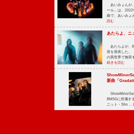
あいみょんが、
ール」は、202
曲で、あいみょ
読む
あたらよ、ニ
あたらよが、8
容を発表した。
の異世界で無双
続きを読む
ShowMinorS
新曲「Grada
ShowMinor
BMSGに所属するAi
ニット・Sho …