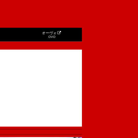
オーヴォ
OVO