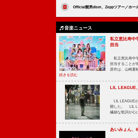
Official髭男dism、Zeppツアー
音楽ニュース
私立恵比寿中
担当
私立恵比寿中学
担当することが
原作は、山崎夏
続きを読む
LIL LEA
LIL LEAG
開した。 LIL
繊細な歌詞が心
あいみょん、