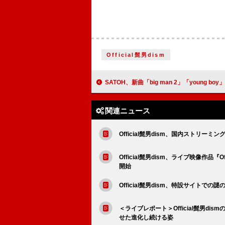
Official髭男dism
SATOH、新曲「big man 2」「young boy」同時配
関連ニュース
Official髭男dism、国内ストリーミ
Official髭男dism、ライブ映像作品『Offi
開始
Official髭男dism、特設サイトでの
＜ライブレポート＞Official髭男dis
せた進化し続ける姿