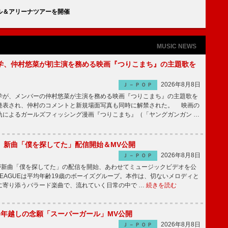
／ホール＆アリーナツアーを開催
MUSIC NEWS
学、仲村悠菜が初主演を務める映画『つりこまち』の主題歌を
2026年8月8日
Ｊ－ＰＯＰ
が、メンバーの仲村悠菜が主演を務める映画『つりこまち』の主題歌を
発表され、仲村のコメントと新規場面写真も同時に解禁された。 映画の
軌によるガールズフィッシング漫画『つりこまち』（「ヤングガンガン …
GUE、新曲「僕を探してた」配信開始＆MV公開
2026年8月8日
Ｊ－ＰＯＰ
UEが新曲「僕を探してた」の配信を開始、あわせてミュージックビデオを公
 LEAGUEは平均年齢19歳のボーイズグループ。本作は、切ないメロディと
に寄り添うバラード楽曲で、流れていく日常の中で …
続きを読む
6年越しの念願「スーパーガール」MV公開
2026年8月8日
Ｊ－ＰＯＰ