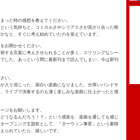
決まった時の感想を教えてください。
いという気持ちと、コミカルさやシリアスさが混ざり合った唯
うかなと、すぐに考え始めていたのを覚えています。
想をお聞かせください。
の発する言葉に考えさせられることが多く、スリリングなシー
品でした。あっという間に最新刊まで読んでしまい、今は新刊
ださい。
れが入り混じった、面白い楽曲になりました。分厚いバンドサ
ら、ライブで演奏するのも凄く楽しみな楽曲に仕上がったと感
セージをお願いします。
後どうなるんだろう！？」という感覚を、楽曲を通しても感じ
。オープニング主題歌として、『ダーウィン事変』という素晴
添えられていたら、嬉しいです。