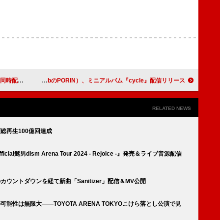
信リリース
Pii（Awesome City ClubのPORIN）、ミニアルバム『cycle』配信リリース
RELATED NEWS
ング総再生100億回達成
cial髭男dism Arena Tour 2024 - Rejoice -』発売＆ライブ音源配信
謎のカウントダウンを経て新曲「Sanitizer」配信＆MV公開
mの可能性は無限大――TOYOTA ARENA TOKYOこけら落とし公演で見