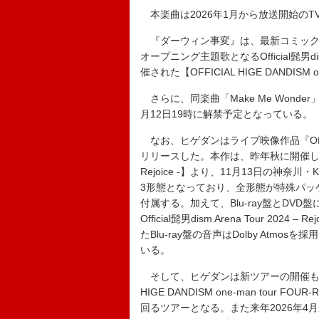
本楽曲は2026年1月から放送開始の
『ダーウィン事変』は、最新コミックス
オープニング主題歌となるOfficial髭男dis
催された【OFFICIAL HIGE DANDISM
さらに、同楽曲「Make Me Wond
月12日19時に解禁予定となっている。
なお、ヒゲダンはライブ映像作品『Official髭男d
リリースした。本作は、昨年秋に開催した全国アリー
Rejoice -】より、11月13日の神奈
3形態となっており、全形態が特殊パッ
付属する。加えて、Blu-ray盤とDVD盤には
Official髭男dism Arena Tour 2
たBlu-ray盤の音声はDolby At
いる。
そして、ヒゲダンは新ツアーの開催も決定
HIGE DANDISM one-man tour
回るツアーとなる。また来年2026年4月からは、【