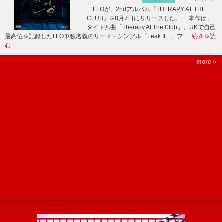
FLOが、2ndアルバム『THERAPY AT THE
CLUB』を8月7日にリリースした。 本作は、
タイトル曲「Therapy At The Club」、UKで自己
最高位を記録したFLO単独名義のリード・シングル「Leak It」、フ …
続きを読
む
more »