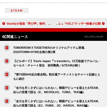
&TEAM
Vaundyが楽曲「呼び声」制作、18歳世代と共演した『Vaundy18祭』放送
timeleszのドキュメンタリー『timelesz project -REAL-』“VOL1”ティザー映像が公開
関連ニュース
RELATED NEWS
TOMORROW X TOGETHERのオリジナルアイテム登場、
ZOZOTOWN×HYBE企画の第1弾
【ビルボード】Travis Japan『's travelers』15万枚超でアルバム・
セールス・チャート首位 岩田剛典／&TEAMが続く
『第76回NHK紅白歌合戦』初出場アーティストをチャート記録とと
もに紹介
「全力を尽くさずにはいられない」韓国デビューを迎えた&TEAM、
自らの言葉で語る（K、NICHOLAS、YUMA、TAKI編）
「全力を尽くさずにはいられない」韓国デビューを迎えた&TEAM、
自らの言葉で語る（EJ、FUMA、JO、HARUA、MAKI編）