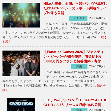
Nikoん主催、全国から53バンドが出演し
た2DAYSイベントのレポート到着＆ライ
ブ映像も公開
2026年8月7日
Ｊ－ＰＯＰ
Nikoんが、東京・恵比寿LIQUIDROOMで開催
した【リキッドルームで47 ～ぐんゆうかっぽ
～】のオフィシャルライブレポートが到着。あわせて、本イベントのラストを
飾ったNikoんのフル尺ライブ映像も公開となった。 8月3日、4日の2 …
続き
を読む
【Fanatics Games 2026】ジャスティ
ン・ビーバーが総合優勝、賞金約1億
5,800万円をファンと慈善団体へ寄付
2026年8月7日
洋楽
この1年間、音楽活動で話題を集めてきたジャ
スティン・ビーバーだが、スポーツの世界でも
存在感を示したようだ。 ビーバーは、米ニューヨークで開催された
【Fanatics Fest】の特別企画『Fanatics Games』に出場し、NFLの …
続きを
読む
FLO、2ndアルバム『THERAPY AT THE
CLUB』8/7リリース＆収録曲MV公開
2026年8月7日
洋楽