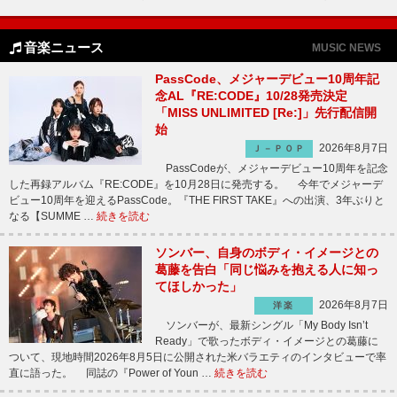
音楽ニュース
MUSIC NEWS
PassCode、メジャーデビュー10周年記
念AL『RE:CODE』10/28発売決定
「MISS UNLIMITED [Re:]」先行配信開
始
2026年8月7日
Ｊ－ＰＯＰ
PassCodeが、メジャーデビュー10周年を記念
した再録アルバム『RE:CODE』を10月28日に発売する。 今年でメジャーデ
ビュー10周年を迎えるPassCode。『THE FIRST TAKE』への出演、3年ぶりと
なる【SUMME …
続きを読む
ソンバー、自身のボディ・イメージとの
葛藤を告白「同じ悩みを抱える人に知っ
てほしかった」
2026年8月7日
洋楽
ソンバーが、最新シングル「My Body Isn’t
Ready」で歌ったボディ・イメージとの葛藤に
ついて、現地時間2026年8月5日に公開された米バラエティのインタビューで率
直に語った。 同誌の『Power of Youn …
続きを読む