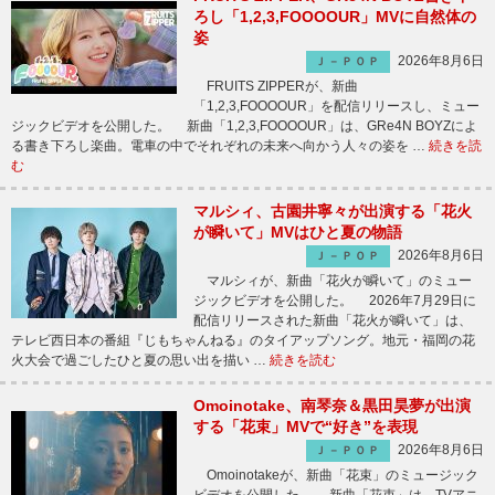
ろし「1,2,3,FOOOOUR」MVに自然体の
姿
2026年8月6日
Ｊ－ＰＯＰ
FRUITS ZIPPERが、新曲
「1,2,3,FOOOOUR」を配信リリースし、ミュー
ジックビデオを公開した。 新曲「1,2,3,FOOOOUR」は、GRe4N BOYZによ
る書き下ろし楽曲。電車の中でそれぞれの未来へ向かう人々の姿を …
続きを読
む
マルシィ、古園井寧々が出演する「花火
が瞬いて」MVはひと夏の物語
2026年8月6日
Ｊ－ＰＯＰ
マルシィが、新曲「花火が瞬いて」のミュー
ジックビデオを公開した。 2026年7月29日に
配信リリースされた新曲「花火が瞬いて」は、
テレビ西日本の番組『じもちゃんねる』のタイアップソング。地元・福岡の花
火大会で過ごしたひと夏の思い出を描い …
続きを読む
Omoinotake、南琴奈＆黒田昊夢が出演
する「花束」MVで“好き”を表現
2026年8月6日
Ｊ－ＰＯＰ
Omoinotakeが、新曲「花束」のミュージック