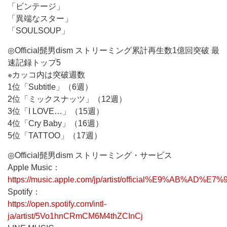
「ビンテージ」
「異端なスター」
「SOULSOUP」
◎Official髭男dism ストリーミング累計再生数1億回突破 最
速記録トップ5
※カッコ内は突破週数
1位「Subtitle」（6週）
2位「ミックスナッツ」（12週）
3位「I LOVE…」（15週）
4位「Cry Baby」（16週）
5位「TATTOO」（17週）
◎Official髭男dism ストリーミング・サービス
Apple Music：
https://music.apple.com/jp/artist/official%E9%AB%AD%E
Spotify：
https://open.spotify.com/intl-
ja/artist/5Vo1hnCRmCM6M4thZCInCj