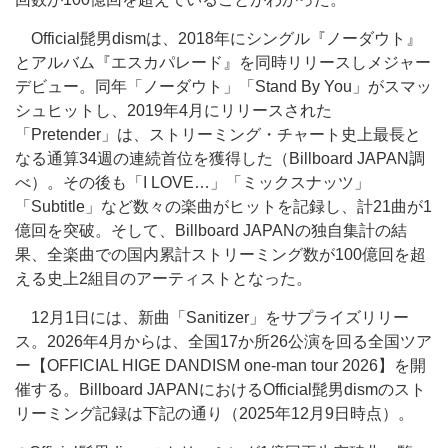
Official髭男dismは、2018年にシングル『ノーダウト』
とアルバム『エスカパレード』を同時リリースしメジャー
デビュー。同年「ノーダウト」「Stand By You」がスマッ
シュヒットし、2019年4月にリリースされた
「Pretender」は、ストリーミング・チャート史上最長と
なる通算34週の連続首位を獲得した（Billboard JAPAN調
べ）。その後も「I LOVE…」「ミックスナッツ」
「Subtitle」など数々の楽曲がヒットを記録し、計21曲が1
億回を突破。そして、Billboard JAPANの独自集計の結
果、全楽曲での国内累計ストリーミング数が100億回を超
える史上2組目のアーティストとなった。
12月1日には、新曲「Sanitizer」をサプライズリリー
ス。2026年4月からは、全国17か所26公演を回る全国ツア
ー【OFFICIAL HIGE DANDISM one-man tour 2026】を開
催する。Billboard JAPANにおけるOfficial髭男dismのスト
リーミング記録は下記の通り（2025年12月9日時点）。