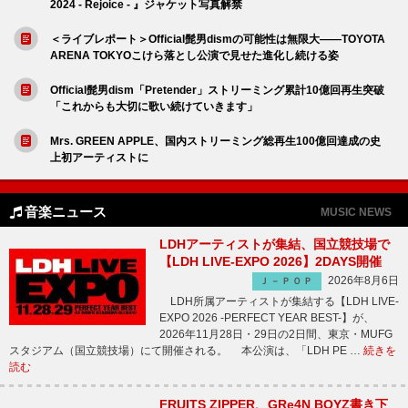
2024 - Rejoice - 』ジャケット写真解禁
＜ライブレポート＞Official髭男dismの可能性は無限大――TOYOTA
ARENA TOKYOこけら落とし公演で見せた進化し続ける姿
Official髭男dism「Pretender」ストリーミング累計10億回再生突破
「これからも大切に歌い続けていきます」
Mrs. GREEN APPLE、国内ストリーミング総再生100億回達成の史
上初アーティストに
音楽ニュース
MUSIC NEWS
LDHアーティストが集結、国立競技場で
【LDH LIVE-EXPO 2026】2DAYS開催
2026年8月6日
Ｊ－ＰＯＰ
LDH所属アーティストが集結する【LDH LIVE-
EXPO 2026 -PERFECT YEAR BEST-】が、
2026年11月28日・29日の2日間、東京・MUFG
スタジアム（国立競技場）にて開催される。 本公演は、「LDH PE …
続きを
読む
FRUITS ZIPPER、GRe4N BOYZ書き下