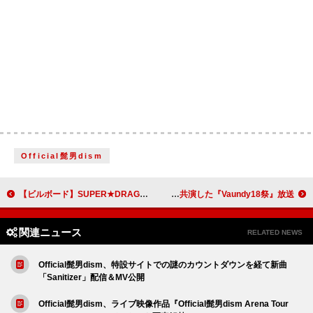
Official髭男dism
【ビルボード】SUPER★DRAGON『Concealer』11万枚でシングル1位、自身初首位＜12/9訂正＞
Vaundyが楽曲「呼び声」制作、18歳世代と共演した『Vaundy18祭』放送
関連ニュース
RELATED NEWS
Official髭男dism、特設サイトでの謎のカウントダウンを経て新曲
「Sanitizer」配信＆MV公開
Official髭男dism、ライブ映像作品『Official髭男dism Arena Tour