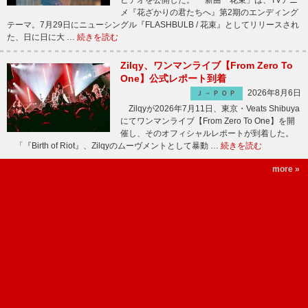
ビデオを公開した。 新曲「花束」は、TVアニ
メ『花ざかりの君たちへ』第2期のエンディング
テーマ。7月29日にニューシングル『FLASHBULB / 花束』としてリリースされ
た、日に日に大 …
続きを読む
Zilqy、ワンマンライブ【From Zero To
One】公式レポート到着
2026年8月6日
Ｊ－ＰＯＰ
Zilqyが2026年7月11日、東京・Veats Shibuya
にてワンマンライブ【From Zero To One】を開
催し、そのオフィシャルレポートが到着した。
「『Birth of Riot』、Zilqyのムーヴメントとして暴動 …
続きを読む
more »