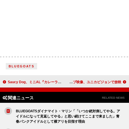
BLUEGOATS
Saucy Dog、ミニAL『カレーライス』全曲ティザー映像内でジャケ写のカレー作りシーンも公開
BUMP OF CHICKENのライブ映像、ユニカビジョンで放映
関連ニュース
RELATED NEWS
BLUEGOATSダイナマイト・マリン「「いつか絶対倒してやる。ア
イドルになって見返してやる」と思い続けてここまで来ました」青
春パンクアイドルとして横アリを目指す理由