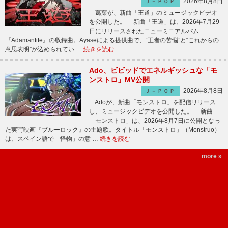
2026年8月8日
Ｊ－ＰＯＰ
葛葉が、新曲「王道」のミュージックビデオ
を公開した。 新曲「王道」は、2026年7月29
日にリリースされたニューミニアルバム
『Adamantite』の収録曲。Ayaseによる提供曲で、“王者の苦悩”と“これからの
意思表明”が込められてい …
続きを読む
Ado、ビビッドでエネルギッシュな「モ
ンストロ」MV公開
2026年8月8日
Ｊ－ＰＯＰ
Adoが、新曲「モンストロ」を配信リリース
し、ミュージックビデオを公開した。 新曲
「モンストロ」は、2026年8月7日に公開となっ
た実写映画『ブルーロック』の主題歌。タイトル「モンストロ」（Monstruo）
は、スペイン語で「怪物」の意 …
続きを読む
more »