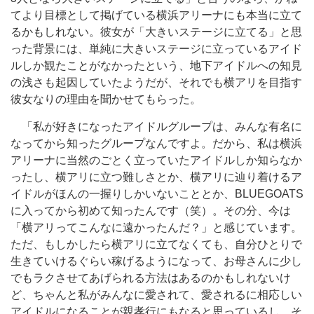
てより目標として掲げている横浜アリーナにも本当に立て
るかもしれない。彼女が「大きいステージに立てる」と思
った背景には、単純に大きいステージに立っているアイド
ルしか観たことがなかったという、地下アイドルへの知見
の浅さも起因していたようだが、それでも横アリを目指す
彼女なりの理由を聞かせてもらった。
「私が好きになったアイドルグループは、みんな有名に
なってから知ったグループなんですよ。だから、私は横浜
アリーナに当然のごとく立っていたアイドルしか知らなか
ったし、横アリに立つ難しさとか、横アリに辿り着けるア
イドルがほんの一握りしかいないこととか、BLUEGOATS
に入ってから初めて知ったんです（笑）。その分、今は
「横アリってこんなに遠かったんだ？」と感じています。
ただ、もしかしたら横アリに立てなくても、自分ひとりで
生きていけるぐらい稼げるようになって、お母さんに少し
でもラクさせてあげられる方法はあるのかもしれないけ
ど、ちゃんと私がみんなに愛されて、愛されるに相応しい
アイドルになることが親孝行にもなると思っているし、そ