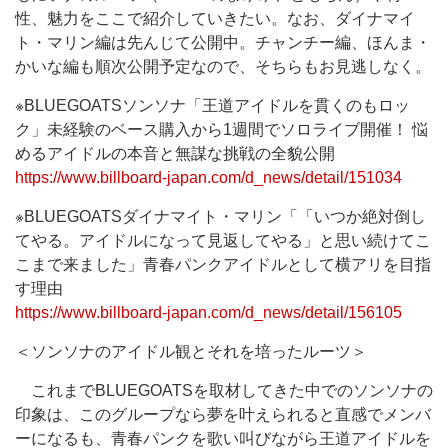
性、魅力をここで紹介していきたい。なお、ダイナマイ
ト・マリン編は先んじて公開中。チャンチー編、ほんま・
かいな編も順次公開予定なので、そちらもお見逃しなく。
※BLUEGOATSソンソナ「王道アイドルを貫くのもロッ
ク」未経験のベース購入から1週間でソロライブ開催！ 悩
めるアイドルの本音と無謀な挑戦の全貌公開
https://www.billboard-japan.com/d_news/detail/151034
※BLUEGOATSダイナマイト・マリン「「いつか絶対倒し
てやる。アイドルになって見返してやる」と思い続けてこ
こまで来ました」青春パンクアイドルとして横アリを目指
す理由
https://www.billboard-japan.com/d_news/detail/156105
＜ソンソナのアイドル観とそれを培ったルーツ＞
これまでBLUEGOATSを取材してきた中でのソンソナの
印象は、このグループなら夢を叶えられると直感でメンバ
ーになるも、青春パンクを歌い叫びながら王道アイドルを