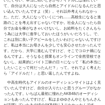
いたぐらい、本当に幼いときからアイドルには憧れてい
て、自分は大人になったら自然とアイドルになるんだと思
い込んでいたんですよ（笑）。それ以外考えられなかっ
た。ただ、大人になっていくにつれ……高校生になると進
路のことを考え出すじゃないですか。社会人になったら自
分でお金を稼がなきゃいけないし、お給料をたくさんもら
う為には大学に進学しておいたほうがいいだろうし。で、
これは別に良い子アピールをしたいわけじゃないんですけ
ど、私は本当にお母さんを少しでも安心させたかったんで
す。だから、大学に進むんですけど、そこでコロナ禍にな
るんですよ。そうなると授業もオンラインで全然登校でき
ないし、結果的にバイト三昧の日々になって「私の本当に
したいことって何だったんだ？」って。それでよく考えた
ら「アイドルだ！」と思い返したんですよね。
中高生時代もアイドルのオーディションサイトはよく見
ていたんですけど、自分が入りたいと思うグループがなか
ったんです。いちばん最初に憧れたAKB48のオーディシ
ョンもあったんですけど、私はまゆゆさんやともちんさん
が活躍していたあの頃のAKB48に入りたかったんです