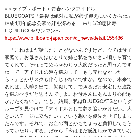
※＜ライブレポート＞青春パンクアイドル・
BLUEGOATS「最後は絶対に私が必ず迎えにいくからね」
結成4周年記念公演で絆を深める──来年1/28恵比寿
LIQUIDROOMワンマンへ
https://www.billboard-japan.com/d_news/detail/155486
「これはまだ話したことがないんですけど、ウチは母子
家庭で。お母さんはひとりで姉と私をちいさい頃から育て
てくれて、それってめちゃめちゃ大変だったと思うんです
ね。で、アイドルの道を選ぶって「もし売れなかった
ら？」とかリスクも伴うじゃないですか。なので、本来で
あれば、大学を出て、就職して、できるだけ安定した進路
を選ぶべきだと思うんですよ。お母さんにあんまり心配も
かけたくないし。でも、結局、私はBLUEGOATSというグ
ループを見つけて「アイドルとして夢を追いかけたい。大
きいステージに立ちたい」という想いを優先させてしまっ
たんです。それで、お金の面とかもちょっと負担してもら
っていたりもする。だから「今はまだ感謝しかできていな