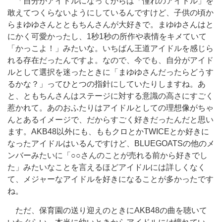
「自分がアイドルになってからは「憧れのアイドル」を
敢えてつくらないようにしているんですけど、子供の頃か
らまゆゆさんとともちんさんが大好きで。まゆゆさんはと
にかく可愛かったし、1秒1秒の所作や表情をキメていて
「かっこよ！」みたいな。いちばん王道アイドルを感じら
れる存在だったんですよ。なので、今でも、自分がアイド
ルとして選択を迷ったときに「まゆゆさんだったらどうす
るかな？」ってひとつの指針にしていたりしますね。あ
と、ともちんさんはステージに対する意識の高さにすごく
惹かれて。あのおふたりはアイドルとしての理想像がちゃ
んとあるイメージで、だからすごく好きだったんだと思い
ます。AKB48以外にも、ももクロとかTWICEとか好きに
なったアイドルはいるんですけど、BLUEGOATSの他のメ
ンバーみたいに「○○さんのことが売れる前から好きでし
た」みたいなことを言えるほどアイドルには詳しくなく
て、メジャーなアイドルを好きになることが多かったです
ね。
ただ、保育園の送り迎えのときにAKB48の曲を聴いて