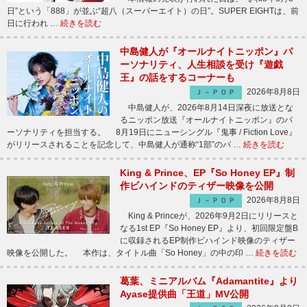
日”という「888」が並ぶ“超八（スーパーエイト）の日”。SUPER EIGHTは、前
日に行われ …
続きを読む
中島健人が『オールナイトニッポン』パ
ーソナリティ、人生相談を受け『遊戯
王』の話をするコーナーも
2026年8月8日
Ｊ－ＰＯＰ
中島健人が、2026年8月14日深夜に放送とな
るニッポン放送『オールナイトニッポン』のパ
ーソナリティを担当する。 8月19日にニューシングル『鬼事 / Fiction Love』
がリリースされることを記念して、中島健人が通称“1部”のパ …
続きを読む
King & Prince、EP『So Honey EP』制
作ビハインドのティザー映像を公開
2026年8月8日
Ｊ－ＰＯＰ
King & Princeが、2026年9月2日にリリースと
なる1st EP『So Honey EP』より、初回限定盤B
に収録されるEP制作ビハインド映像のティザー
映像を公開した。 本作は、タイトル曲「So Honey」の中の印 …
続きを読む
葛葉、ミニアルバム『Adamantite』より
Ayase提供曲「王道」MV公開