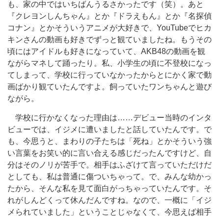
も、家の中ではいちばんうるさかったです（笑）。あと
『クレヨンしんちゃん』とか『ドラえもん』とか『名探偵
コナン』とかそういうアニメが大好きで、YouTubeでヒカ
キンさんの動画も好きでずっと観ていましたね。もうその
頃にはアイドルも好きになっていて、AKB48の動画を観
ながらマネして踊ったり。私、小学生の頃に不登校になっ
てしまって、学校に行っていなかったからとにかく家で動
画ばかり観ていたんですよ。飼っていたワンちゃんと遊び
ながら。
学校に行かなくなった理由は……デビュー当時のインタ
ビューでは、イジメに遭いましたと話していたんです。で
も、今思うと、まわりの子たちは「死ね」とかそういう強
い言葉をお笑い的に言い合える感じだったんですけど、自
分はそのノリが苦手で。相手はふざけて言っていただけだ
としても、私は普通に傷ついちゃって。で、みんな幼かっ
たから、そんな私を見て面白がっちゃっていたんです。そ
れがしんどくって休んだんですね。なので、一概に「イジ
メられていました」ということじゃなくて、今思えば相手