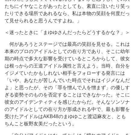
たちにイヤなことがあったとしても、素直に泣いたり笑っ
たりできる場所であれるなら、私は本物の笑顔を何度だっ
て見せられると思うんですよね。」
＜迷ったときに「まゆゆさんだったらどうするかな？」＞
何があろうとステージでは最高の笑顔を見せる。これは
本来のプロのアイドルとしての在り方であり、そこに幼年
期の時点で多大な影響を受けているところからして、彼女
は根っからの王道アイドル属性と言えよう。当時、自分を
イジメていたかもしれない相手をフォローする発言には
「いや、あなたが苦しんでいた時点でそれはイジメなんだ
よ」と思ったが、その「罪を憎んで人を憎まず」の優しす
ぎる姿勢そのものを否定することはできなかった。そこに
彼女のアイデンティティを感じたからだ。そんなソンソナ
のアイドルとしての在り方が形成される中で、最も影響を
受けたアイドルはAKB48のまゆゆこと渡辺麻友と、とも
ちんこと板野友美だったという。