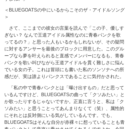
＜BLUEGOATSの中にいるからこそのザ・アイドルソング
＞
さて、ここまでの彼女の言葉を読んで「この子、優しす
ぎない？ なんで王道アイドル属性なのに青春パンクを歌
ってるの？」と思った人もいるかもしれないが、その疑問
に対するアンサーを最後のブロックに用意した。このグル
ープなら夢を叶えられると直感でメンバーになるも、青春
パンクを歌い叫びながら王道アイドルを貫く難しさに悩ん
でいる女の子。これは冒頭にも書いた私のソンソナへの所
感だが、実は誰よりパンクスであることに気付かされた。
「私の中で青春パンクとは「曝け出すもの」だと思って
いるんですけど、BLUEGOATSの曲って「クソみたい」と
か歌ったりするじゃないですか。正直に言うと、私は「ク
ソみたい」と思うことってあんまりなくて（笑）、属性的
にそれとは反対側にいる気がしているんです。でも、
BLUEGOATSはそんな自分が赤裸々に想っていることも青