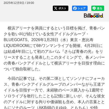
2025年12月9日 / 19:00
ポスト
シェア
送る
横浜アリーナを満員にするという目標を掲げ、青春パン
クを歌い叫び続けている女性アイドルグループ・
BLUEGOATS。2026年1月28日（水）東京・恵比寿
LIQUIDROOMにて6thワンマンライブを開催、4月28日に
は結成4年目にして初のアルバム『さらば青春の光』をリ
リースすることも発表したこのタイミングで、各メンバー
の青春パンクアイドルとして横浜アリーナを目指す理由に
ついて独自取材した。
今回の記事では、その第二弾としてソンソナにフォーカ
ス。青春パンクアイドルグループのメンバーながら王道ア
イドルを目指す一方で、未経験のベース購入から1週間で
ソロライブを敢行したことも記憶に新しいが、そんな彼女
のアイドルに対する拘りや価値観も含め、本人の言葉とと
もにソナのルーツ（AKB48のまゆゆ、ともちん）や特