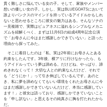
貫く難しさに悩んでいる女の子。そして、家族やメンバー
想いの優しい女の子。しかし、実はBLUEGOATSにおいて
誰よりパンクスのマインドを持っているアイドルかもしれ
ないと思わせるところに彼女の魅力はある。そんなソナの
一見複雑で、実際はピュアネスに溢れるシンプルなメカニ
ズムを紐解くべく、まずは11月6日の結成4周年記念公演
で「お母さんに今はまだ感謝しかできていない」と語った
理由から探ってみた。
そこに着目したのは「私、実は2年前にお母さんとある
約束をしたんです。3年後、横アリに行けなかったら、も
うアイドルっていう夢は諦める。だけどね、やっぱり、諦
めきれなくって！ 大切な人との約束なんだけど、それで
も「どうにか！」って引き伸ばしているんです。あのと
き、私に夢を諦めなくてもいい環境をくれたお母さんに今
はまだ感謝しかできていないんだけど、本当に感謝してい
ます！」と彼女は語っており、感謝しかできていないこと
を「申し訳ない」と思えるその純真さに胸を打たれたから
だ。