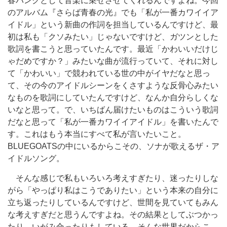
春パンクとして音楽に乗せさせてくれるんですよね。今回
のアルバム『さらば青春の光』でも「私が一番カワイイア
イドル」という新曲の作詞を担当しているんですけど、最
初は私も「クソみたい」じゃないですけど、ガツンとした
歌詞を書こうと思っていたんです。最近「かわいいだけじ
ゃだめですか？」みたいな曲が流行っていて、それに対し
て「かわいい」で競われている世の中がイヤだなと思っ
て、その今のアイドルシーンをくさすような反骨心みたい
なものを歌詞にしていたんですけど、なんか自分らしくな
いなと思って。で、いちばん届けたいものはこういう歌詞
だなと思って「私が一番カワイイアイドル」を書いたんで
す。これはもう本当にすべて私が言いたいこと。
BLUEGOATSの中にいるからこその、ソナが歌えるザ・ア
イドルソング。
そんな感じで私もいろいろ考えすぎたり、迷ったりしな
がら「やっぱり私はこうでありたい」という本来の自分に
立ち返ったりしているんですけど、世間を見ていてもみん
な考えすぎだと思うんですよね。その結果としてぶつかっ
たり、いがみ合ったりもしている。そんな世界だからこ