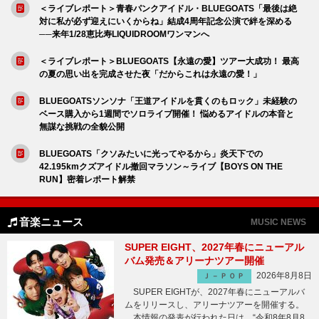
＜ライブレポート＞青春パンクアイドル・BLUEGOATS「最後は絶
対に私が必ず迎えにいくからね」結成4周年記念公演で絆を深める
──来年1/28恵比寿LIQUIDROOMワンマンへ
＜ライブレポート＞BLUEGOATS【永遠の愛】ツアー大成功！ 最高
の夏の思い出を完成させた夜「だからこれは永遠の愛！」
BLUEGOATSソンソナ「王道アイドルを貫くのもロック」未経験の
ベース購入から1週間でソロライブ開催！ 悩めるアイドルの本音と
無謀な挑戦の全貌公開
BLUEGOATS「クソみたいに光ってやるから」炎天下での
42.195kmクズアイドル撤回マラソン～ライブ【BOYS ON THE
RUN】密着レポート解禁
音楽ニュース
MUSIC NEWS
SUPER EIGHT、2027年春にニューアル
バム発売＆アリーナツアー開催
2026年8月8日
Ｊ－ＰＯＰ
SUPER EIGHTが、2027年春にニューアルバ
ムをリリースし、アリーナツアーを開催する。
本情報の発表が行われた日は、“令和8年8月8