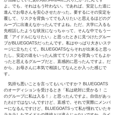
よ。でも、それはもう叶わない。であれば、安定した道に
進んでお母さんを安心させたかった。要するにその安定を
覆して、リスクを背負ってでも入りたいと思えるほどのグ
ループに出逢えなかったんですよね。ただ、大学に入るも
先程話したような状況になっちゃって、そんな中でもう一
度「アイドルになりたい」と思ったときに見つけたグルー
プがBLUEGOATSだったんです。私はやっぱり大きいステ
ージに立ちたくて。BLUEGOATSならそれが出来ると思っ
たし、安定の道をいったん捨ててリスクを背負ってもよか
ったと思えるグループだと、直感的に思ったんですよ。だ
から、お母さんに本気で相談してなんとか入った感じで
す。
気持ち悪いことを言ってもいいですか？ BLUEGOATS
のオーディションを受けるとき「私は絶対に受かる！ こ
のグループに私は入る！」と思ったんですよ。自信があっ
たわけではないんですけど、直感で。それで実際にメンバ
ーになるんですけど、BLUEGOATSって私が憧れていたキ
ラキラしたアイドルの路線とは違うじゃないですか。ライ