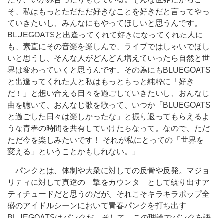
そ、私はもっとただただ好きなことを好きだと言ってやっ
ていきたいし、みんなにもやってほしいと思うんです。
BLUEGOATSと出逢ってくれて好きになってくれた人に
も、素直にその音楽を楽しんで、ライブではしゃいでほし
いと思うし、そんな人がどんどん増えていったら自然と世
界は変わっていくと思うんです。その為にもBLUEGOATS
と出逢ってくれた人と私はもっともっと純粋に「好き
だ！」と想い合える日々を過ごしていきたいし、おんなじ
曲を聴いて、おんなじ歌を歌って、いつか「BLUEGOATS
と過ごした日々は楽しかったな」と振り返ってもらえるよ
うな青春の時間を共有していけたらなって。なので、ただ
ただ今を楽しみたいです！ それが私にとっての「世界を
変える」ということかもしれない。」
パンクとは、体制や大衆に対しての反骨や反発。マジョ
リティに対して真逆の一撃をカウンターとして繰り出すア
ティチュードだと思うのだが、それこそキラキラポップ全
盛のアイドルシーンにおいて青春パンクを打ち出す
BLUEGOATSはパンクだ。そして、この理論でパンクを語