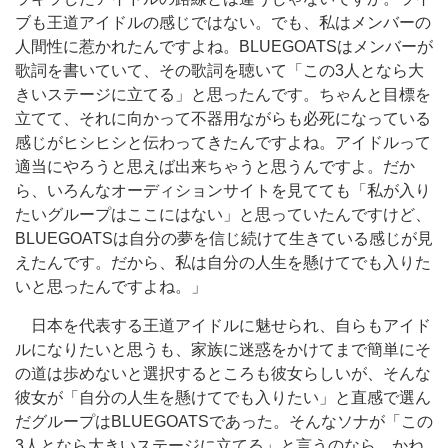
ブも王道アイドルの感じではない。でも、私はメンバーの
人間性に惹かれたんですよね。BLUEGOATSはメンバーが
歌詞を書いていて、その歌詞を聴いて「この3人となら大
きいステージに立てる」と思ったんです。ちゃんと目標を
立てて、それに向かって不器用ながらも必死になっている
感じがヒシヒシと伝わってきたんですよね。アイドルって
適当にやろうと思えば出来ちゃうと思うんですよ。だか
ら、いろんなオーディションサイトを見てても「私が入り
たいグループはここにはない」と思っていたんですけど、
BLUEGOATSは自分の夢を信じ続けて生きている感じが見
えたんです。だから、私は自分の人生を懸けてでも入りた
いと思ったんですよね。」
日本を代表する王道アイドルに魅せられ、自らもアイド
ルになりたいと思うも、家族に迷惑をかけてまで簡単にそ
の道は歩めないと選択するところも彼女らしいが、そんな
彼女が「自分の人生を懸けてでも入りたい」と直感で選ん
だグループはBLUEGOATSであった。そんなソナが「この
3人となら大きいステージに立てる」と言うのなら、かね