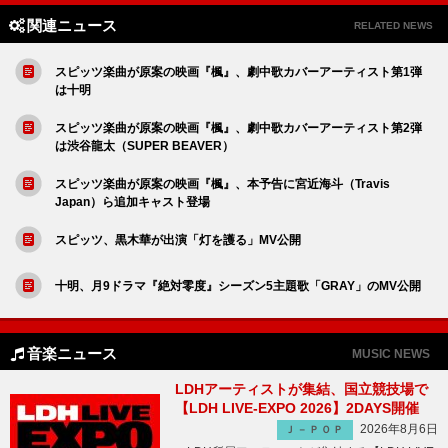
関連ニュース
RELATED NEWS
スピッツ楽曲が原案の映画『楓』、劇中歌カバーアーティスト第1弾
は十明
スピッツ楽曲が原案の映画『楓』、劇中歌カバーアーティスト第2弾
は渋谷龍太（SUPER BEAVER）
スピッツ楽曲が原案の映画『楓』、本予告に宮近海斗（Travis
Japan）ら追加キャスト登場
スピッツ、黒木華が出演「灯を護る」MV公開
十明、月9ドラマ『絶対零度』シーズン5主題歌「GRAY」のMV公開
音楽ニュース
MUSIC NEWS
LDHアーティストが集結、国立競技場で
【LDH LIVE-EXPO 2026】2DAYS開催
2026年8月6日
Ｊ－ＰＯＰ