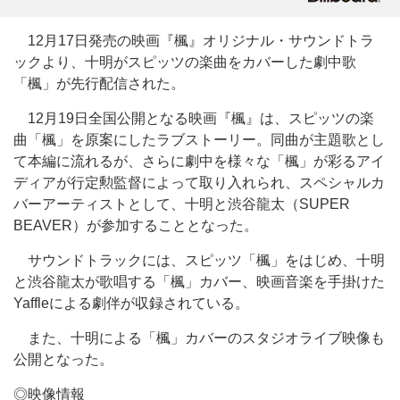
12月17日発売の映画『楓』オリジナル・サウンドトラ
ックより、十明がスピッツの楽曲をカバーした劇中歌
「楓」が先行配信された。
12月19日全国公開となる映画『楓』は、スピッツの楽
曲「楓」を原案にしたラブストーリー。同曲が主題歌とし
て本編に流れるが、さらに劇中を様々な「楓」が彩るアイ
ディアが行定勲監督によって取り入れられ、スペシャルカ
バーアーティストとして、十明と渋谷龍太（SUPER
BEAVER）が参加することとなった。
サウンドトラックには、スピッツ「楓」をはじめ、十明
と渋谷龍太が歌唱する「楓」カバー、映画音楽を手掛けた
Yaffleによる劇伴が収録されている。
また、十明による「楓」カバーのスタジオライブ映像も
公開となった。
◎映像情報