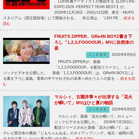
LDH所属アーティストが集結する【LDH LIVE-
EXPO 2026 -PERFECT YEAR BEST-】が、
2026年11月28日・29日の2日間、東京・MUFG
スタジアム（国立競技場）にて開催される。 本公演は、「LDH PE …
続きを
読む
FRUITS ZIPPER、GRe4N BOYZ書き下
ろし「1,2,3,FOOOOUR」MVに自然体の
姿
2026年8月6日
Ｊ－ＰＯＰ
FRUITS ZIPPERが、新曲
「1,2,3,FOOOOUR」を配信リリースし、ミュー
ジックビデオを公開した。 新曲「1,2,3,FOOOOUR」は、GRe4N BOYZによ
る書き下ろし楽曲。電車の中でそれぞれの未来へ向かう人々の姿を …
続きを読
む
マルシィ、古園井寧々が出演する「花火
が瞬いて」MVはひと夏の物語
2026年8月6日
Ｊ－ＰＯＰ
マルシィが、新曲「花火が瞬いて」のミュー
ジックビデオを公開した。 2026年7月29日に
配信リリースされた新曲「花火が瞬いて」は、
テレビ西日本の番組『じもちゃんねる』のタイアップソング。地元・福岡の花
火大会で過ごしたひと夏の思い出を描い …
続きを読む