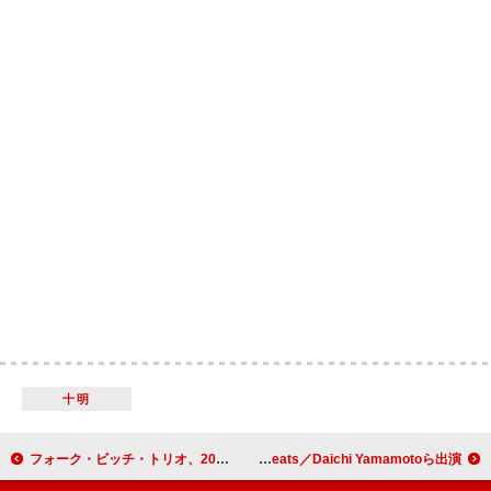
十明
フォーク・ビッチ・トリオ、2026年4月に初来日公演決定
音楽をテーマにしたブックフェス【ワード・オブ・エコー】京都・CLUB METROで開催、tofubeats／Daichi Yamamotoら出演