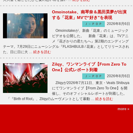
Omoinotake、南琴奈＆黒田昊夢が出演
する「花束」MVで“好き”を表現
2026年8月6日
Ｊ－ＰＯＰ
Omoinotakeが、新曲「花束」のミュージック
ビデオを公開した。 新曲「花束」は、TVアニ
メ『花ざかりの君たちへ』第2期のエンディング
テーマ。7月29日にニューシングル『FLASHBULB / 花束』としてリリースされ
た、日に日に大 …
続きを読む
Zilqy、ワンマンライブ【From Zero To
One】公式レポート到着
2026年8月6日
Ｊ－ＰＯＰ
Zilqyが2026年7月11日、東京・Veats Shibuya
にてワンマンライブ【From Zero To One】を開
催し、そのオフィシャルレポートが到着した。
「『Birth of Riot』、Zilqyのムーヴメントとして暴動 …
続きを読む
more »