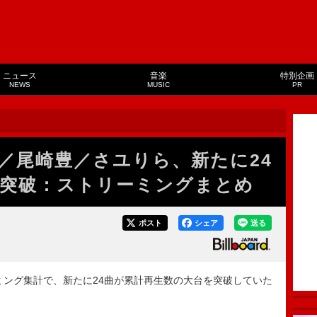
ニュース
音楽
特別企画
NEWS
MUSIC
PR
mber／尾崎豊／さユりら、新たに24
突破：ストリーミングまとめ
ポスト
シェア
送る
ストリーミング集計で、新たに24曲が累計再生数の大台を突破していた