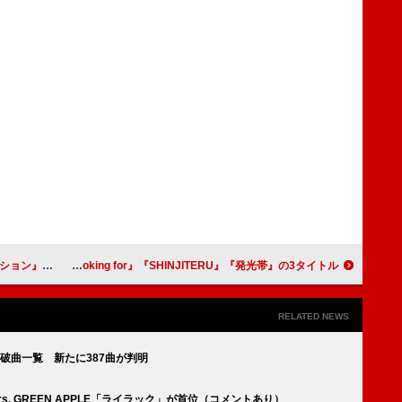
ドッグとのコラボ収録
ハナレグミ、過去ALアナログリリース第三弾決定 『What are you looking for』『SHINJITERU』『発光帯』の3タイトル
RELATED NEWS
破曲一覧 新たに387曲が判明
】Mrs. GREEN APPLE「ライラック」が首位（コメントあり）