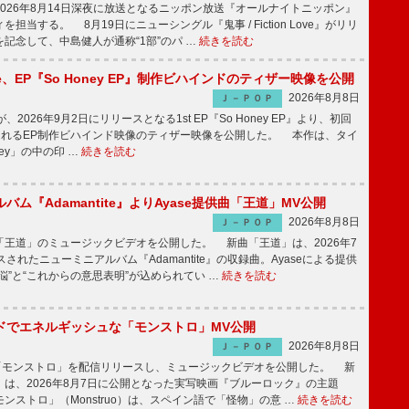
026年8月14日深夜に放送となるニッポン放送『オールナイトニッポン』
担当する。 8月19日にニューシングル『鬼事 / Fiction Love』がリリ
記念して、中島健人が通称“1部”のパ …
続きを読む
rince、EP『So Honey EP』制作ビハインドのティザー映像を公開
2026年8月8日
Ｊ－ＰＯＰ
nceが、2026年9月2日にリリースとなる1st EP『So Honey EP』より、初回
されるEP制作ビハインド映像のティザー映像を公開した。 本作は、タイ
ney」の中の印 …
続きを読む
バム『Adamantite』よりAyase提供曲「王道」MV公開
2026年8月8日
Ｊ－ＰＯＰ
王道」のミュージックビデオを公開した。 新曲「王道」は、2026年7
されたニューミニアルバム『Adamantite』の収録曲。Ayaseによる提供
悩”と“これからの意思表明”が込められてい …
続きを読む
ッドでエネルギッシュな「モンストロ」MV公開
2026年8月8日
Ｊ－ＰＯＰ
「モンストロ」を配信リリースし、ミュージックビデオを公開した。 新
は、2026年8月7日に公開となった実写映画『ブルーロック』の主題
ンストロ」（Monstruo）は、スペイン語で「怪物」の意 …
続きを読む