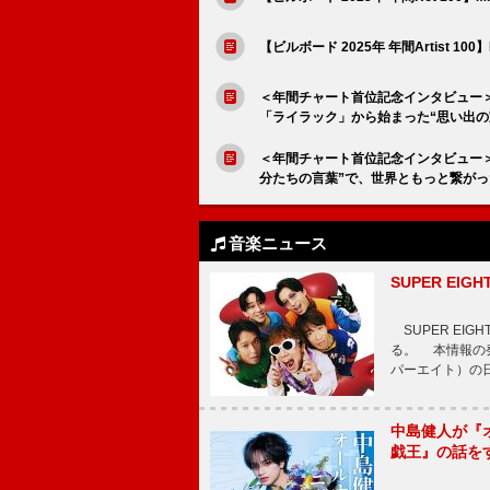
【ビルボード 2025年 年間Artist 1
＜年間チャート首位記念インタビュー＞Mr
「ライラック」から始まった“思い出の
＜年間チャート首位記念インタビュー＞C
分たちの言葉”で、世界ともっと繋がっ
音楽ニュース
SUPER E
SUPER EI
る。 本情報の発
パーエイト）の日”
中島健人が『
戯王』の話を