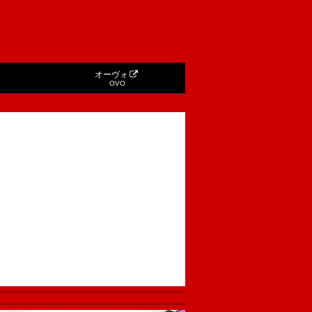
オーヴォ
OVO