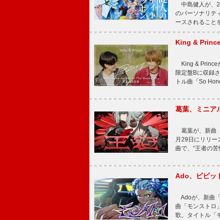
中島健人が、2
のパーソナリティを
ースされることを
King & P
King & Pri
限定盤Bに収録
トル曲「So Ho
葛葉、ミニアル
葛葉が、新曲「
月29日にリリース
曲で、“王者の苦
Ado、ビビ
Adoが、新曲
曲「モンストロ」
歌。タイトル「モ