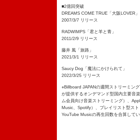
■2億回突破
DREAMS COME TRUE「大阪LOVER」
2007/3/7 リリース
RADWIMPS「君と羊と青」
2011/2/9 リリース
藤井 風「旅路」
2021/3/1 リリース
Saucy Dog「魔法にかけられて」
2022/3/25 リリース
※Billboard JAPANの週間ストリーミング
が提供するオンデマンド型国内主要音楽聴き放
ム会員向け音楽ストリーミング）、Apple Mu
Music、Spotify）、プレイリスト型
YouTube Musicの再生回数を合算して