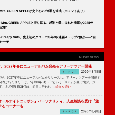
00】Mrs. GREEN APPLEが史上初の2連覇を達成（コメントあり）
s. GREEN APPLEと振り返る、感謝と愛に溢れた濃厚な2025年
宝庫”
reepy Nuts、史上初のグローバル年間2連覇＆トップ2独占――“自
た一年
MUSIC NEWS
IGHT、2027年春にニューアルバム発売＆アリーナツアー開催
2026年8月8日
Ｊ－ＰＯＰ
GHTが、2027年春にニューアルバムをリリースし、アリーナツアーを開催す
表が行われた日は、“令和8年8月8日”という「888」が並ぶ“超八（スー
。SUPER EIGHTは、前日に行われ …
続きを読む
オールナイトニッポン』パーソナリティ、人生相談を受け『遊
するコーナーも
2026年8月8日
Ｊ－ＰＯＰ