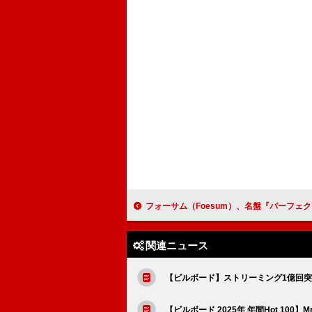
フォーサム（Foesum）、名盤『パーフェクション』30周年記念アナログ盤発売 スヌープ・
関連ニュース
【ビルボード】ストリーミング1億回突
【ビルボード 2025年 年間Hot 100