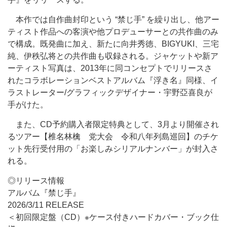
本作では自作曲封印という “禁じ手” を繰り出し、他アー
ティスト作品への客演や他プロデューサーとの共作曲のみ
で構成。既発曲に加え、新たに向井秀徳、BIGYUKI、三宅
純、伊秩弘将との共作曲も収録される。ジャケットや新ア
ーティスト写真は、2013年に同コンセプトでリリースさ
れたコラボレーションベストアルバム『浮き名』同様、イ
ラストレーター/グラフィックデザイナー・宇野亞喜良が
手がけた。
また、CD予約購入者限定特典として、3月より開催され
るツアー【椎名林檎 党大会 令和八年列島巡回】のチケ
ット先行受付用の「お楽しみシリアルナンバー」が封入さ
れる。
◎リリース情報
アルバム『禁じ手』
2026/3/11 RELEASE
＜初回限定盤（CD）※ケース付きハードカバー・ブック仕