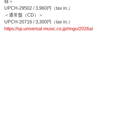
様＞
UPCH-29502 / 3,960円（tax in.）
＜通常盤（CD）＞
UPCH-20716 / 3,300円（tax in.）
https://sp.universal-music.co.jp/ringo/2026al