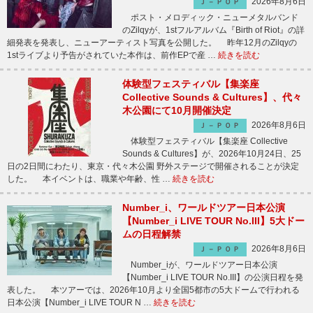
2026年8月6日
Ｊ－ＰＯＰ
ポスト・メロディック・ニューメタルバンド
のZilqyが、1stフルアルバム『Birth of Riot』の詳
細発表を発表し、ニューアーティスト写真を公開した。 昨年12月のZilqyの
1stライブより予告がされていた本作は、前作EPで産 …
続きを読む
体験型フェスティバル【集楽座
Collective Sounds & Cultures】、代々
木公園にて10月開催決定
2026年8月6日
Ｊ－ＰＯＰ
体験型フェスティバル【集楽座 Collective
Sounds & Cultures】が、2026年10月24日、25
日の2日間にわたり、東京・代々木公園 野外ステージで開催されることが決定
した。 本イベントは、職業や年齢、性 …
続きを読む
Number_i、ワールドツアー日本公演
【Number_i LIVE TOUR No.III】5大ドー
ムの日程解禁
2026年8月6日
Ｊ－ＰＯＰ
Number_iが、ワールドツアー日本公演
【Number_i LIVE TOUR No.III】の公演日程を発
表した。 本ツアーでは、2026年10月より全国5都市の5大ドームで行われる
日本公演【Number_i LIVE TOUR N …
続きを読む