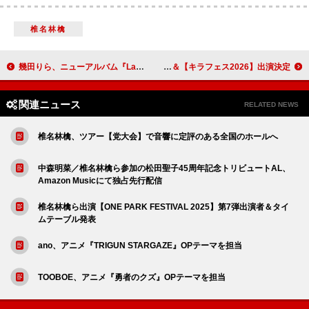
椎名林檎
幾田りら、ニューアルバム『Laugh』トレーラー／特設サイト／パッケージ画像を公開
IXIS、プレデビュー曲「STARTLINE！」配信リリース＆【キラフェス2026】出演決定
関連ニュース
RELATED NEWS
椎名林檎、ツアー【党大会】で音響に定評のある全国のホールへ
中森明菜／椎名林檎ら参加の松田聖子45周年記念トリビュートAL、
Amazon Musicにて独占先行配信
椎名林檎ら出演【ONE PARK FESTIVAL 2025】第7弾出演者＆タイ
ムテーブル発表
ano、アニメ『TRIGUN STARGAZE』OPテーマを担当
TOOBOE、アニメ『勇者のクズ』OPテーマを担当