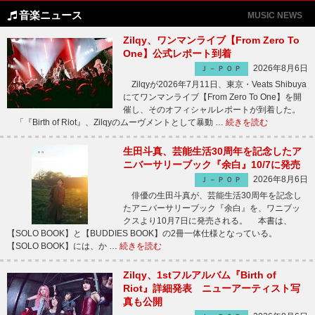
音楽ニュース
MUSIC NEWS
Zilqy、ワンマンライブ【From Zero To
One】公式レポート到着
2026年8月6日
Ｊ－ＰＯＰ
Zilqyが2026年7月11日、東京・Veats Shibuya
にてワンマンライブ【From Zero To One】を開
催し、そのオフィシャルレポートが到着した。
「『Birth of Riot』、Zilqyのムーヴメントとして暴動 …
続きを読む
生田斗真、芸能生活30周年を記念したア
ニバーサリーブック『余白』10/7に発売
2026年8月6日
Ｊ－ＰＯＰ
俳優の生田斗真が、芸能生活30周年を記念し
たアニバーサリーブック『余白』を、ワニブッ
クスより10月7日に発売される。 本書は、
【SOLO BOOK】と【BUDDIES BOOK】の2冊一体仕様となっている。
【SOLO BOOK】には、か …
続きを読む
Zilqy、1stフルアルバム『Birth of
Riot』詳細発表 ニューアーティスト写
真も公開