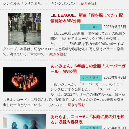
シング漫画『つりこまち』（「ヤングガンガン …
続きを読む
LIL LEAGUE、新曲「僕を探してた」配
信開始＆MV公開
2026年8月8日
Ｊ－ＰＯＰ
LIL LEAGUEが新曲「僕を探してた」の配信を
開始、あわせてミュージックビデオを公開し
た。 LIL LEAGUEは平均年齢19歳のボーイズ
グループ。本作は、切ないメロディと繊細な歌詞が心に寄り添うバラード楽曲
で、流れていく日常の中で …
続きを読む
あいみょん、6年越しの念願「スーパーガ
ール」MV公開
2026年8月8日
Ｊ－ＰＯＰ
あいみょんが、「スーパーガール」のミュー
ジックビデオを公開した。 「スーパーガー
ル」は、2022年リリースの4thアルバム『瞳へ落
ちるよレコード』に収録されている楽曲で、あいみょんのボーカル表現を引き
出した一曲となっている。 あいみょ …
続きを読む
あたらよ、ニューAL『私雨に夏の灯を知
る』収録内容発表
2026年8月8日
Ｊ－ＰＯＰ