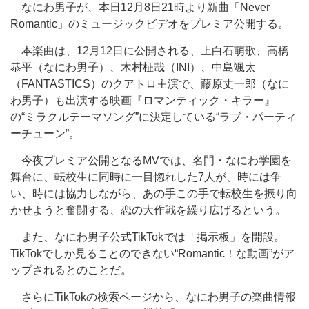
なにわ男子が、本日12月8日21時より新曲「Never
Romantic」のミュージックビデオをプレミア公開する。
本楽曲は、12月12日に公開される、上白石萌歌、高橋
恭平（なにわ男子）、木村柾哉（INI）、中島颯太
（FANTASTICS）のクアトロ主演で、藤原丈一郎（なに
わ男子）も出演する映画『ロマンティック・キラー』
の“ミラクルテーマソング”に決定している“ラブ・パーティ
ーチューン”。
今夜プレミア公開となるMVでは、名門・なにわ学園を
舞台に、転校生に同時に一目惚れした7人が、時には争
い、時には協力しながら、あの手この手で転校生を振り向
かせようと奮闘する、恋の大作戦を繰り広げるという。
また、なにわ男子公式TikTokでは「掲示板」を開設。
TikTokでしか見ることのできない“Romantic！な動画”がア
ップされるとのことだ。
さらにTikTokの検索ページから、なにわ男子の楽曲情報