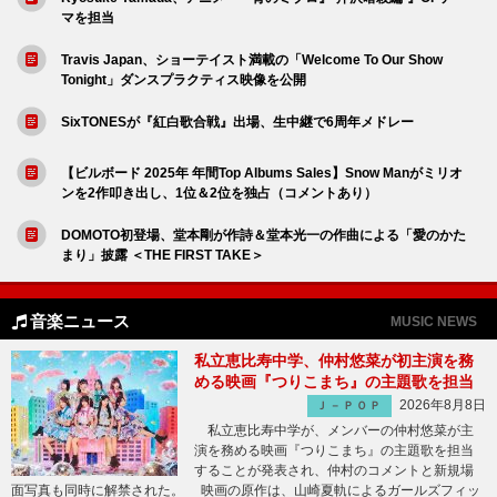
マを担当
Travis Japan、ショーテイスト満載の「Welcome To Our Show
Tonight」ダンスプラクティス映像を公開
SixTONESが『紅白歌合戦』出場、生中継で6周年メドレー
【ビルボード 2025年 年間Top Albums Sales】Snow Manがミリオ
ンを2作叩き出し、1位＆2位を独占（コメントあり）
DOMOTO初登場、堂本剛が作詩＆堂本光一の作曲による「愛のかた
まり」披露 ＜THE FIRST TAKE＞
音楽ニュース
MUSIC NEWS
私立恵比寿中学、仲村悠菜が初主演を務
める映画『つりこまち』の主題歌を担当
2026年8月8日
Ｊ－ＰＯＰ
私立恵比寿中学が、メンバーの仲村悠菜が主
演を務める映画『つりこまち』の主題歌を担当
することが発表され、仲村のコメントと新規場
面写真も同時に解禁された。 映画の原作は、山崎夏軌によるガールズフィッ