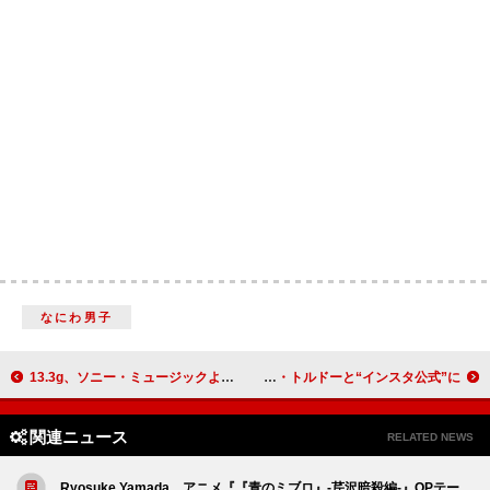
なにわ男子
13.3g、ソニー・ミュージックよりメジャー・デビュー デビュー曲はTVアニメ『Fate/strange Fake』EDテーマに
ケイティ・ペリー、日本旅行の写真をシェアしつつジャスティン・トルドーと“インスタ公式”に
関連ニュース
RELATED NEWS
Ryosuke Yamada、アニメ『『青のミブロ』-芹沢暗殺編-』OPテー