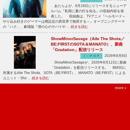
あたらよが、8月19日にリリースするニューア
ルバム『私雨に夏の灯を知る』の収録内容を発
表した。 収録曲は、TVアニメ『ヘルモード～
やり込み好きのゲーマーは廃設定の異世界で無双する～』オープニングテーマ
の「ハク」、劇場版『僕の心のヤバイや …
続きを読む
ShowMinorSavage（Aile The Shota／
BE:FIRSTのSOTA＆MANATO）、新曲
「Gradation」配信リリース
2026年8月8日
Ｊ－ＰＯＰ
ShowMinorSavageが、2026年8月12日に新曲
「Gradation」を配信リリースする。 BMSGに
所属するAile The Shota、SOTA（BE:FIRST）、MANATO（BE:FIRST）による
ユニット・Sho …
続きを読む
more »