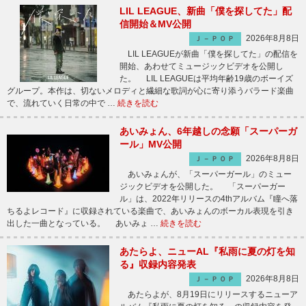
LIL LEAGUE、新曲「僕を探してた」配
信開始＆MV公開
2026年8月8日
Ｊ－ＰＯＰ
LIL LEAGUEが新曲「僕を探してた」の配信を
開始、あわせてミュージックビデオを公開し
た。 LIL LEAGUEは平均年齢19歳のボーイズ
グループ。本作は、切ないメロディと繊細な歌詞が心に寄り添うバラード楽曲
で、流れていく日常の中で …
続きを読む
あいみょん、6年越しの念願「スーパーガ
ール」MV公開
2026年8月8日
Ｊ－ＰＯＰ
あいみょんが、「スーパーガール」のミュー
ジックビデオを公開した。 「スーパーガー
ル」は、2022年リリースの4thアルバム『瞳へ落
ちるよレコード』に収録されている楽曲で、あいみょんのボーカル表現を引き
出した一曲となっている。 あいみょ …
続きを読む
あたらよ、ニューAL『私雨に夏の灯を知
る』収録内容発表
2026年8月8日
Ｊ－ＰＯＰ
あたらよが、8月19日にリリースするニューア