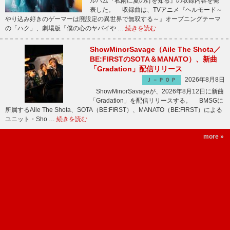
ルバム『私雨に夏の灯を知る』の収録内容を発
表した。 収録曲は、TVアニメ『ヘルモード～
やり込み好きのゲーマーは廃設定の異世界で無双する～』オープニングテーマ
の「ハク」、劇場版『僕の心のヤバイや …
続きを読む
ShowMinorSavage（Aile The Shota／
BE:FIRSTのSOTA＆MANATO）、新曲
「Gradation」配信リリース
2026年8月8日
Ｊ－ＰＯＰ
ShowMinorSavageが、2026年8月12日に新曲
「Gradation」を配信リリースする。 BMSGに
所属するAile The Shota、SOTA（BE:FIRST）、MANATO（BE:FIRST）による
ユニット・Sho …
続きを読む
more »