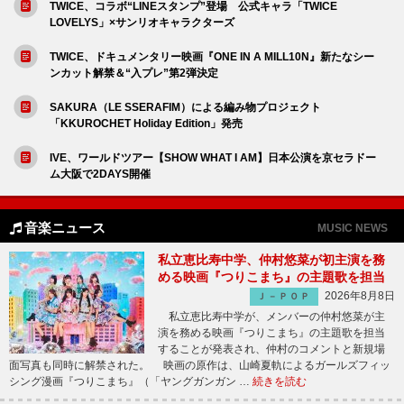
TWICE、コラボ“LINEスタンプ”登場 公式キャラ「TWICE
LOVELYS」×サンリオキャラクターズ
TWICE、ドキュメンタリー映画『ONE IN A MILL10N』新たなシー
ンカット解禁＆“入プレ”第2弾決定
SAKURA（LE SSERAFIM）による編み物プロジェクト
「KKUROCHET Holiday Edition」発売
IVE、ワールドツアー【SHOW WHAT I AM】日本公演を京セラドー
ム大阪で2DAYS開催
音楽ニュース
MUSIC NEWS
私立恵比寿中学、仲村悠菜が初主演を務
める映画『つりこまち』の主題歌を担当
2026年8月8日
Ｊ－ＰＯＰ
私立恵比寿中学が、メンバーの仲村悠菜が主
演を務める映画『つりこまち』の主題歌を担当
することが発表され、仲村のコメントと新規場
面写真も同時に解禁された。 映画の原作は、山崎夏軌によるガールズフィッ
シング漫画『つりこまち』（「ヤングガンガン …
続きを読む