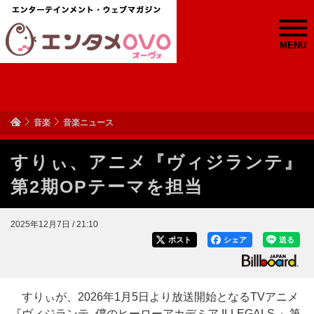
MENU
音楽
音楽ニュース
すりぃ、アニメ『ヴィジランテ』
第2期OPテーマを担当
2025年12月7日 / 21:10
ポスト
シェア
送る
すりぃが、2026年1月5日より放送開始となるTVアニメ
『ヴィジランテ -僕のヒーローアカデミア ILLEGALS-』第