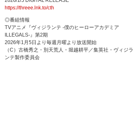
2026/1/5 DIGITAL RELEASE
https://threee.lnk.to/cth
◎番組情報
TVアニメ『ヴィジランテ -僕のヒーローアカデミア
ILLEGALS-』第2期
2026年1月5日より毎週月曜より放送開始
（C）古橋秀之・別天荒人・堀越耕平／集英社・ヴィジラ
ンテ製作委員会