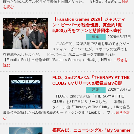
飾ったNikoんのフル尺ライブ映像も公開となった。 8月3日、4日の2 …
続き
を読む
【Fanatics Games 2026】ジャスティ
ン・ビーバーが総合優勝、賞金約1億
5,800万円をファンと慈善団体へ寄付
2026年8月7日
洋楽
この1年間、音楽活動で話題を集めてきたジャ
スティン・ビーバーだが、スポーツの世界でも
存在感を示したようだ。 ビーバーは、米ニューヨークで開催された
【Fanatics Fest】の特別企画『Fanatics Games』に出場し、NFLの …
続きを
読む
FLO、2ndアルバム『THERAPY AT THE
CLUB』8/7リリース＆収録曲MV公開
2026年8月7日
洋楽
FLOが、2ndアルバム『THERAPY AT THE
CLUB』を8月7日にリリースした。 本作は、
タイトル曲「Therapy At The Club」、UKで自己
最高位を記録したFLO単独名義のリード・シングル「Leak It」、フ …
続きを読
む
福原みほ、ニューシングル「My Summer