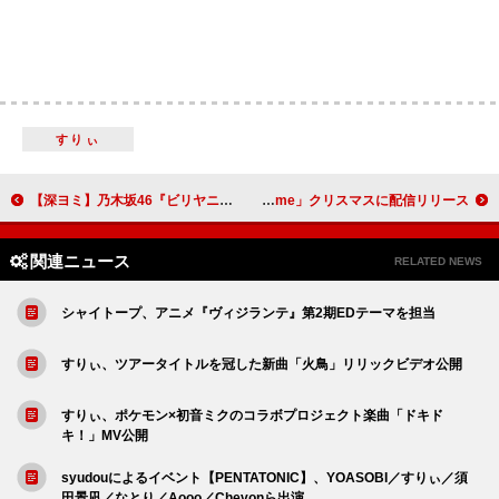
すりぃ
【深ヨミ】乃木坂46『ビリヤニ』の初週地域別販売動向を過去作と比較調査
WATWING、DOBERMAN INFINITYメンバーが制作参加の新曲「Home」クリスマスに配信リリース
関連ニュース
RELATED NEWS
シャイトープ、アニメ『ヴィジランテ』第2期EDテーマを担当
すりぃ、ツアータイトルを冠した新曲「火鳥」リリックビデオ公開
すりぃ、ポケモン×初音ミクのコラボプロジェクト楽曲「ドキド
キ！」MV公開
syudouによるイベント【PENTATONIC】、YOASOBI／すりぃ／須
田景凪／なとり／Aooo／Chevonら出演