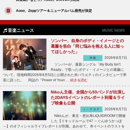
Aooo、Zeppツアー＆ニューアルバム発売が決定
音楽ニュース
MUSIC NEWS
ソンバー、自身のボディ・イメージとの
葛藤を告白「同じ悩みを抱える人に知っ
てほしかった」
2026年8月7日
洋楽
ソンバーが、最新シングル「My Body Isn’t
Ready」で歌ったボディ・イメージとの葛藤に
ついて、現地時間2026年8月5日に公開された米バラエティのインタビューで率
直に語った。 同誌の『Power of Youn …
続きを読む
Nikoん主催、全国から53バンドが出演し
た2DAYSイベントのレポート到着＆ライ
ブ映像も公開
2026年8月7日
Ｊ－ＰＯＰ
Nikoんが、東京・恵比寿LIQUIDROOMで開催
した【リキッドルームで47 ～ぐんゆうかっぽ
～】のオフィシャルライブレポートが到着。あわせて、本イベントのラストを