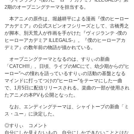
2期のオープニングテーマを担当する。
本アニメの原作は、堀越耕平による漫画『僕のヒーロー
アカデミア』の公式スピンオフシリーズとして、古橋秀之
が脚本、別天荒人が作画を手がけた『ヴィジランテ -僕の
ヒーローアカデミア ILLEGALS-』。『僕のヒーローアカ
デミア』の数年前の物語が描かれている。
オープニングテーマとなるのは、すりぃの新曲
「CATCH!!!」。日頃、ライブのMCにて、幼少期からの“ヒ
ーロー”への憧れを語っているすりぃの活動の基盤となる
マインドに打ってつけの“ヒーロー”をテーマにした一曲
で、1月5日に配信リリースされる。楽曲の一部が使用され
たアニメの本PVも公開となった。
なお、エンディングテーマは、シャイトープの新曲「ミ
ス・ユー」に決定した。
◎すりぃ コメント
自分にしか見えないもの、自分にしかできないこととはな