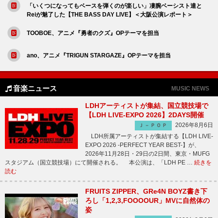
「いくつになってもベースを弾くのが楽しい」凄腕ベーシスト達と
Reiが魅了した【THE BASS DAY LIVE】＜大阪公演レポート＞
TOOBOE、アニメ『勇者のクズ』OPテーマを担当
ano、アニメ『TRIGUN STARGAZE』OPテーマを担当
音楽ニュース
MUSIC NEWS
LDHアーティストが集結、国立競技場で
【LDH LIVE-EXPO 2026】2DAYS開催
2026年8月6日
Ｊ－ＰＯＰ
LDH所属アーティストが集結する【LDH LIVE-
EXPO 2026 -PERFECT YEAR BEST-】が、
2026年11月28日・29日の2日間、東京・MUFG
スタジアム（国立競技場）にて開催される。 本公演は、「LDH PE …
続きを
読む
FRUITS ZIPPER、GRe4N BOYZ書き下
ろし「1,2,3,FOOOOUR」MVに自然体の
姿