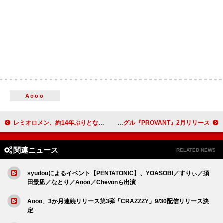
Aooo
レミオロメン、約14年ぶりとなる活動再開＆全国ツアーを発表
SawanoHiroyuki[nZk]、ニューシングル『PROVANT』2月リリース
関連ニュース
RELATED NEWS
syudouによるイベント【PENTATONIC】、YOASOBI／すりぃ／須
田景凪／なとり／Aooo／Chevonら出演
Aooo、3か月連続リリース第3弾「CRAZZZY」9/30配信リリース決
定