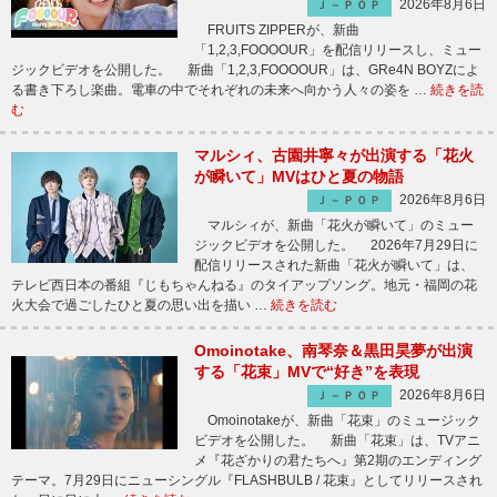
2026年8月6日
Ｊ－ＰＯＰ
FRUITS ZIPPERが、新曲
「1,2,3,FOOOOUR」を配信リリースし、ミュー
ジックビデオを公開した。 新曲「1,2,3,FOOOOUR」は、GRe4N BOYZによ
る書き下ろし楽曲。電車の中でそれぞれの未来へ向かう人々の姿を …
続きを読
む
マルシィ、古園井寧々が出演する「花火
が瞬いて」MVはひと夏の物語
2026年8月6日
Ｊ－ＰＯＰ
マルシィが、新曲「花火が瞬いて」のミュー
ジックビデオを公開した。 2026年7月29日に
配信リリースされた新曲「花火が瞬いて」は、
テレビ西日本の番組『じもちゃんねる』のタイアップソング。地元・福岡の花
火大会で過ごしたひと夏の思い出を描い …
続きを読む
Omoinotake、南琴奈＆黒田昊夢が出演
する「花束」MVで“好き”を表現
2026年8月6日
Ｊ－ＰＯＰ
Omoinotakeが、新曲「花束」のミュージック
ビデオを公開した。 新曲「花束」は、TVアニ
メ『花ざかりの君たちへ』第2期のエンディング
テーマ。7月29日にニューシングル『FLASHBULB / 花束』としてリリースされ