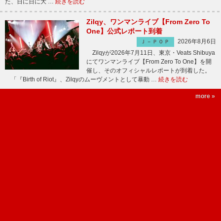
た、日に日に大 …
続きを読む
Zilqy、ワンマンライブ【From Zero To
One】公式レポート到着
2026年8月6日
Ｊ－ＰＯＰ
Zilqyが2026年7月11日、東京・Veats Shibuya
にてワンマンライブ【From Zero To One】を開
催し、そのオフィシャルレポートが到着した。
「『Birth of Riot』、Zilqyのムーヴメントとして暴動 …
続きを読む
more »