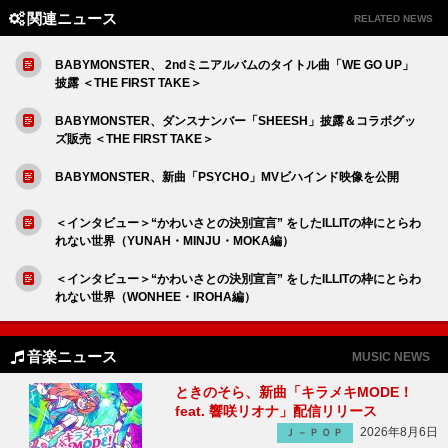
関連ニュース
RELATED NEWS
BABYMONSTER、 2ndミニアルバムのタイトル曲「WE GO UP」
披露 ＜THE FIRST TAKE＞
BABYMONSTER、ダンスナンバー「SHEESH」披露＆コラボグッ
ズ販売 ＜THE FIRST TAKE＞
BABYMONSTER、新曲「PSYCHO」MVビハインド映像を公開
＜インタビュー＞“かわいさとの決別宣言” をしたILLITの枠にとらわ
れない世界（YUNAH・MINJU・MOKA編）
＜インタビュー＞“かわいさとの決別宣言” をしたILLITの枠にとらわ
れない世界（WONHEE・IROHA編）
音楽ニュース
MUSIC NEWS
ときのそら、新曲「キラメキMODE！
feat. 響咲リオナ」配信リリース
2026年8月6日
Ｊ－ＰＯＰ