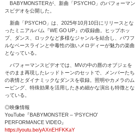
BABYMONSTERが、新曲「PSYCHO」のパフォーマン
スビデオを公開した。
新曲「PSYCHO」は、2025年10月10日にリリースとな
ったミニアルバム『WE GO UP』の収録曲。ヒップホッ
プ、ダンス、ロックなど多様なジャンルを結合し、パワフ
ルなベースラインと中毒性の強いメロディーが魅力の楽曲
となっている。
パフォーマンスビデオでは、MVの中の唇のオブジェを
そのまま再現したレッドトーンのセットで、メンバーたち
の表情とダイナミックなダンスを収録。照明やカメラのム
ービング、特殊効果を活用したきめ細かな演出も特徴とな
っている。
◎映像情報
YouTube『BABYMONSTER – ‘PSYCHO’
PERFORMANCE VIDEO』
https://youtu.be/yAXnEHFKKaY