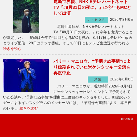
尾崎世界観、NHK Eテレ ハートネット
TV『#8月31日の夜に。』に今年もMCと
して出演
2026年8月6日
Ｊ－ＰＯＰ
尾崎世界観が、NHK Eテレ ハートネット
TV『#8月31日の夜に。』に今年も出演すること
が決定した。 尾崎は今年で4回目となるMCを務め、8月17日はテレビ生放送
とライブ配信、29日はラジオ番組、そして30日にもテレビ生放送が行われる …
続きを読む
バリー・マニロウ、“予期せぬ事情”によ
り延期されていた米ケンタッキー公演を
再度中止
2026年8月6日
洋楽
バリー・マニロウが、現地時間2026年8月4日
に米ケンタッキー州レキシントンで予定されて
いた公演を、“予期せぬ事情”を理由に二度目のキャンセルとした。83歳のシン
ガーによるインスタグラムのメッセージには、「予期せぬ事情により、本日夜
のレキ …
続きを読む
more »