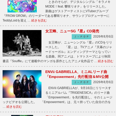
ときのそらが、デジタルシングル「キラメキ
MODE！feat. 響咲リオナ」をリリースした。
新曲はゲストアーティストにVTuberグループ
『FROW GROW』のリーダーである響咲リオナ、サウンドプロデューサーに
TeddyLoidを迎え …
続きを読む
女王蜂、ニューSG『星』CD発売
2026年8月6日
Ｊ－ＰＯＰ
女王蜂が、ニューシングル『星』のCDをリリ
ースした。 「星」は、TVアニメ『天幕のジャ
ードゥーガル』エンディングテーマとなってい
る楽曲。同アニメは、トマトスープにより秋田
書店『Souffle』にて連載中のマンガを原作としたアニメ化作品で …
続きを読む
ENVii GABRIELLA、ミニALリード曲
「Empowerment」先行配信＆MV公開
2026年8月6日
Ｊ－ＰＯＰ
ENVii GABRIELLAが、9月16日にリリースす
るミニアルバム『TRIGENESICA』のリード曲
「Empowerment」を先行配信し、そのミュージ
ックビデオを公開した。 「Empowerment」は、元々持っていた自分の力を
…
続きを読む