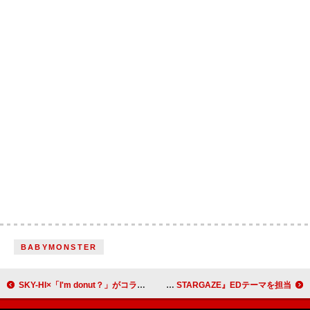
BABYMONSTER
SKY-HI×「I'm donut？」がコラボ、グルテンフリーのCDサイズドーナツ『I'm CD？』登場
FOMARE、アニメ『TRIGUN STARGAZE』EDテーマを担当