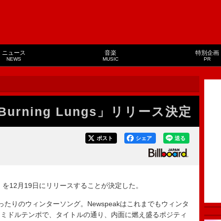
ニュース
音楽
特別企画
NEWS
MUSIC
PR
Burning Lungs」リリース決定
ポスト
シェア
送る
ungs」を12月19日にリリースすることが決定した。
にぴったりのウィンターソング。Newspeakはこれまでもウィンタ
はミドルテンポで、タイトルの通り、内面に燃え盛るポジティ