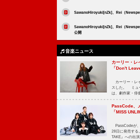
SawanoHiroyuki[nZk]、Rei（Ne
SawanoHiroyuki[nZk]、Rei（
公開
音楽ニュース
カーリー・レ
「Don't Leav
カーリー・レイ・ジェ
スした。 ミュ
は、劇作家・俳
PassCode
「MISS UNL
PassCode
28日に発売する。
TAKE』への出