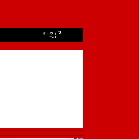
オーヴォ
OVO