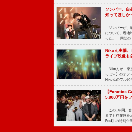
ソンバー、自
知ってほしか
ソンバーが、最新シ
について、現地時
った。 同誌の『Po
Nikoん主催
ライブ映像も
Nikoんが、東
っぽ～】のオフ
Nikoんのフル
【Fanatic
5,800万円
この1年間、音
界でも存在感を示
Fest】の特別企画