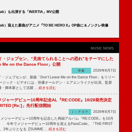
wspeak）も出演する「INERTIA」MV公開
Newspeak）迎えた新曲がアニメ『TO BE HERO X』OP曲に＆ノンクレ映像
MUSIC NEWS
イ・ジェプセン、“見捨てられることへの恐れ”をテーマにした
e Me on the Dance Floor」公開
2026年8月7日
洋楽
プセンが、新曲「Don’t Leave Me on the Dance Floor」をリリー
ージック・ビデオには、俳優オールデン・エアエンライクが出演。監督
優・脚本家として活躍 …
続きを読む
、メジャーデビュー10周年記念AL『RE:CODE』10/28発売決定
IMITED [Re:]」先行配信開始
2026年8月7日
Ｊ－ＰＯＰ
が、メジャーデビュー10周年を記念した再録アルバム『RE:CODE』を10月
 今年でメジャーデビュー10周年を迎えるPassCode。『THE FIRST
演、3年ぶりとなる【SUMME …
続きを読む