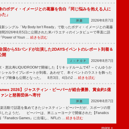
身のボディ・イメージとの葛藤を告白「同じ悩みを抱える人に
った」
2026年8月7日
洋楽
ングル「My Body Isn’t Ready」で歌ったボディ・イメージとの葛藤
間2026年8月5日に公開された米バラエティのインタビューで率直に語
wer of Youn …
続きを読む
、全国から53バンドが出演した2DAYSイベントのレポート到着＆
公開
2026年8月7日
Ｊ－ＰＯＰ
京・恵比寿LIQUIDROOMで開催した【リキッドルームで47 ～ぐんゆうか
ィシャルライブレポートが到着。あわせて、本イベントのラストを飾った
尺ライブ映像も公開となった。 8月3日、4日の2 …
続きを読む
s Games 2026】ジャスティン・ビーバーが総合優勝、賞金約1億
をファンと慈善団体へ寄付
2026年8月7日
洋楽
楽活動で話題を集めてきたジャスティン・ビーバーだが、スポーツの世
したようだ。 ビーバーは、米ニューヨークで開催された【Fanatics
『Fanatics Games』に出場し、NFLの …
続きを読む
more »