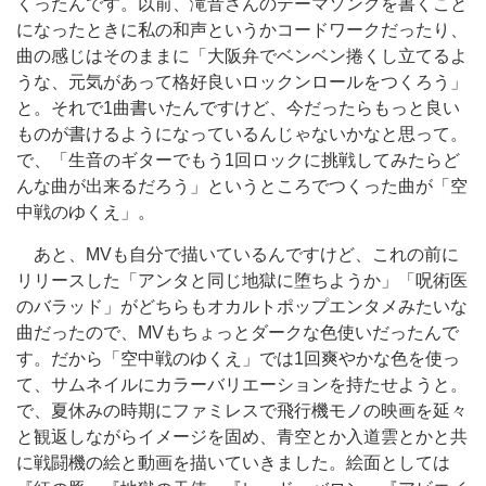
くったんです。以前、滝音さんのテーマソングを書くこと
になったときに私の和声というかコードワークだったり、
曲の感じはそのままに「大阪弁でベンベン捲くし立てるよ
うな、元気があって格好良いロックンロールをつくろう」
と。それで1曲書いたんですけど、今だったらもっと良い
ものが書けるようになっているんじゃないかなと思って。
で、「生音のギターでもう1回ロックに挑戦してみたらど
んな曲が出来るだろう」というところでつくった曲が「空
中戦のゆくえ」。
あと、MVも自分で描いているんですけど、これの前に
リリースした「アンタと同じ地獄に堕ちようか」「呪術医
のバラッド」がどちらもオカルトポップエンタメみたいな
曲だったので、MVもちょっとダークな色使いだったんで
す。だから「空中戦のゆくえ」では1回爽やかな色を使っ
て、サムネイルにカラーバリエーションを持たせようと。
で、夏休みの時期にファミレスで飛行機モノの映画を延々
と観返しながらイメージを固め、青空とか入道雲とかと共
に戦闘機の絵と動画を描いていきました。絵面としては