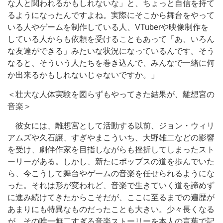
な人と関われるかもしれないな」と、ちょっと自信を持て
るようになったんですよね。実際にそこから舞台をやって
いる人やゲームを制作している人、VTuberや映像制作を
している人からも依頼を受けることもあって「あ、いろん
な友達ができる」みたいな状況になっているんです。そう
なると、そういう人たちを巻き込んで、みんなで一緒に何
か出来るかもしれないじゃないですか。」
＜壮大な人体実験を図らずもやってきた結果が、離想宮の
音楽＞
彼女には、離想宮として活動する以前、ジョン・ウィリ
アムズや久石譲、すぎやまこういち、大野雄二などの影響
を受け、劇伴作家を目指しながらも挫折してしまったスト
ーリーがある。しかし、新たにポップスの道を歩んでいた
ら、今こうして舞台やゲームの音楽を任せられるようにな
った。それは形が変われど、音楽で生きていく道を諦めず
に進み続けてきたからこそだが、ここに至るまでの遍歴が
あまりにも特異なものだったことも大きい。少々長くなる
が、その唯一無二すぎる音楽ストーリーを本人の言葉で記