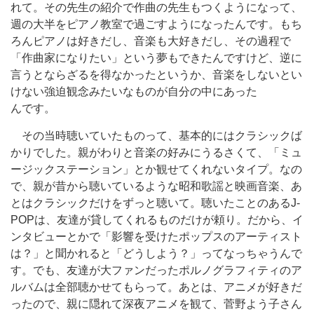
れて。その先生の紹介で作曲の先生もつくようになって、
週の大半をピアノ教室で過ごすようになったんです。もち
ろんピアノは好きだし、音楽も大好きだし、その過程で
「作曲家になりたい」という夢もできたんですけど、逆に
言うとならざるを得なかったというか、音楽をしないとい
けない強迫観念みたいなものが自分の中にあった
んです。
その当時聴いていたものって、基本的にはクラシックば
かりでした。親がわりと音楽の好みにうるさくて、「ミュ
ージックステーション」とか観せてくれないタイプ。なの
で、親が昔から聴いているような昭和歌謡と映画音楽、あ
とはクラシックだけをずっと聴いて。聴いたことのあるJ-
POPは、友達が貸してくれるものだけが頼り。だから、イ
ンタビューとかで「影響を受けたポップスのアーティスト
は？」と聞かれると「どうしよう？」ってなっちゃうんで
す。でも、友達が大ファンだったポルノグラフィティのア
ルバムは全部聴かせてもらって。あとは、アニメが好きだ
ったので、親に隠れて深夜アニメを観て、菅野よう子さん