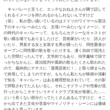
キャバレーと言うと、エッチなおねえさんが隣で話して
くれるイメージを持たれるかもしれないんですけど
（笑）、私が思い描いているのはドイツのワイマール憲法
下のキャバレーみたいな、文壇バーみたいなイメージ。そ
の時代のキャバレーって、もちろんセクシーなキャストが
歌い踊る場でもありましたけど、芸術家がいたり、詩人が
いたり、男装する女と女装する男が踊ったり、同性愛者が
オープンに同性愛の歌を歌ったりする、凄く自由で混沌と
した空間だったんです。文学的でもあり、衒学趣味で頭で
っかちなかんじ。政治批判や風刺の歌もたくさん歌われた
ので、最終的にナチスに「退廃芸術だ！」と取り締まられ
て終焉してしまうのですが。もちろん私たちが映画や演劇
で知る「キャバレー」はある種理想化されていて、その影
で搾取されてた人もいるし、それこそドラッグや売春が流
行ったからこそそういうナイトクラブ文化が発展した……
という良くない部分だってたくさんあるんですけど、そこ
から出てきた文化や音楽やマイノリティ・シーンには価値
があると思っています。