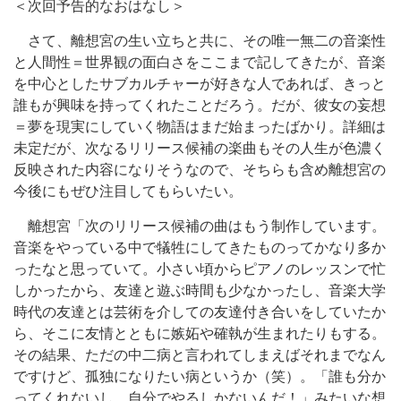
＜次回予告的なおはなし＞
さて、離想宮の生い立ちと共に、その唯一無二の音楽性
と人間性＝世界観の面白さをここまで記してきたが、音楽
を中心としたサブカルチャーが好きな人であれば、きっと
誰もが興味を持ってくれたことだろう。だが、彼女の妄想
＝夢を現実にしていく物語はまだ始まったばかり。詳細は
未定だが、次なるリリース候補の楽曲もその人生が色濃く
反映された内容になりそうなので、そちらも含め離想宮の
今後にもぜひ注目してもらいたい。
離想宮「次のリリース候補の曲はもう制作しています。
音楽をやっている中で犠牲にしてきたものってかなり多か
ったなと思っていて。小さい頃からピアノのレッスンで忙
しかったから、友達と遊ぶ時間も少なかったし、音楽大学
時代の友達とは芸術を介しての友達付き合いをしていたか
ら、そこに友情とともに嫉妬や確執が生まれたりもする。
その結果、ただの中二病と言われてしまえばそれまでなん
ですけど、孤独になりたい病というか（笑）。「誰も分か
ってくれないし、自分でやるしかないんだ！」みたいな想