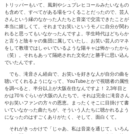
トリッパーもいて、風刺やシュプレヒコールみたいなもの
も含めて、すべてがある場をつくることだったので、芸人
さんという縁のなかった人たちと音楽で交流できたことが
本当に嬉しくて。それまでお笑いというモノに自分が関わ
れると思ってもいなかったんですよ。学生時代はどちらか
と言うと陰キャの集団に属していたし、お笑い芸人のマネ
をして教壇ではしゃいでいるような陽キャは怖かったから
（笑）。それもあって隔絶された文化だと勝手に思い込ん
でいたんです。
でも、滝音さん経由で、お笑いを好きな人が自分の曲を
聴いてくれるようになって、YouTubeとかで視聴者の属性
を調べると、半分以上が大阪在住なんですよ！ 2,3年目と
かは70％ぐらいが大阪の人たちで。それは完全に滝音さん
やお笑いファンの方々の恩恵。まったくそこに目掛けて書
いていなかった曲たちが、そういう人たちに聴かれるよう
になったのはすごくありがたく、そして、面白くて。
それがきっかけで「じゃあ、私は音楽を通じて、いろん