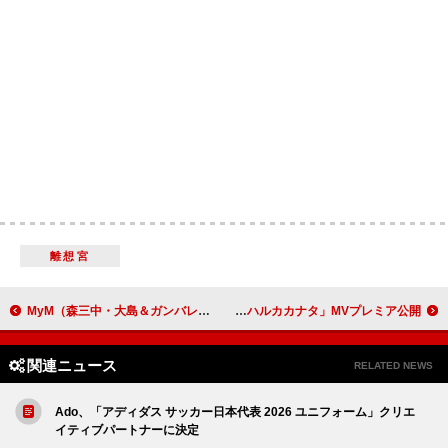
離想宮
MyM（森三中・大島＆ガンバレルーヤ）、初のXmasソング「煖-DAN-」MVはホームビデオ風ほっこり映像
yosugala、メジャーデビュー曲「ハルカカナタ」MVプレミア公開
関連ニュース
RELATED NEWS
Ado、「アディダス サッカー日本代表 2026 ユニフォーム」クリエ
イティブパートナーに決定