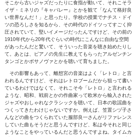
そこから古いジャズだったりに食指が動いて、それこそラ
イザ・ミネリの『キャバレー』とかを観て「なんて格好良
い世界なんだ！」と思ったり。学校の授業でナチス・ドイ
ツの恐ろしさを知るから、その時代のドイツってすごく抑
圧されていて、堅いイメージだったんですけど、その前の
1910年代から20年代ぐらいの時代にこんなに自由な空間
があったんだと驚いて、そういった音楽を聴き始めたりし
て。あとは、ピアノの先生に教えてもらったアルゼンチン
タンゴとかボサノヴァとかを聴いて育ちました。
その影響もあって、離想宮の音楽はよく「レトロ」と言
われるんですけど、それはレトロブームだから狙って書い
ているわけではなくて。それこそ今「レトロ」と言われる
ような、昭和、戦前とかの作曲家って欧米から輸入された
ジャズやおしゃれなクラシックを聴いて、日本の歌謡曲を
つくってきたわけじゃないですか。例えば、笠置シヅ子さ
んなどの曲をつくられていた服部良一さんがリファレンス
していた曲もそうだと思うんですけど、私は今それと同じ
ようなことをやっているんだと思うんですよね。タイムカ