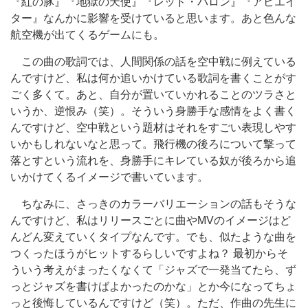
『紅の豚』『地獄の天使』『レッド・バロン』『アビエイ
ター』なんかに影響を受けていると思います。あと色んな
航空機が出てくるゲームにも。
この曲の歌詞では、人間関係の話を空中戦に例えている
んですけど、私は何か追いかけている歌詞を書くことがす
ごく多くて。あと、自分が置いていかれることのツラさと
いうか、逆恨み（笑）。そういう身勝手な感情をよく書く
んですけど、空中戦という題材はそれをすごい表現しやす
いかもしれないなと思って。飛行機の後ろについて撃って
落とすという流れを、身勝手にキレている奴が後ろから追
いかけてくるイメージで書いています。
ちなみに、さっきのカラーバリエーションの話もそうな
んですけど、私はリリースごとに曲やMVのイメージはど
んどん変えていくタイプなんです。でも、似たような曲を
つくったほうがヒットするらしいですよね？ 最初からそ
ういう考えがまったくなくて「ジャズで一発当てたら、ず
っとジャズを書けばよかったのかな」とか今になってちょ
っと後悔しているんですけど（笑）。ただ、作曲の先生に