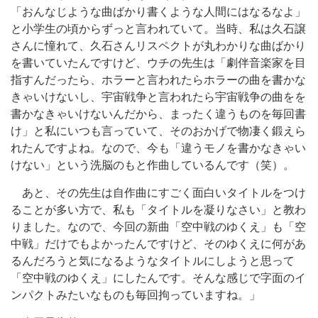
「おんなじような曲ばかり書くような人間にはなるなよ」
と小学生の頃からずっと言われていて。当時、私は久石譲
さんに憧れて、久石さんリスペクトが丸わかりな曲ばかり
を書いていたんですけど、ウチの先生は「劇伴音楽家を目
指すんだったら、ホラーと言われたらホラーの曲を書かな
きゃいけないし、宇宙戦争と言われたら宇宙戦争の曲をを
書かなきゃいけないんだから、まったく違うものを毎回書
け」と私にいつも言っていて、そのおかげで物凄く鍛えら
れたんですよね。なので、今も「違うモノを書かなきゃい
けない」という洗脳のもと作曲しているんです（笑）。
あと、その先生は自作曲にすごく面白いタイトルをつけ
ることが多い方で、私も「タイトルを凝りなさい」と教わ
りました。なので、今回の新曲「空中戦のゆくえ」も「空
中戦」だけでもよかったんですけど、そのゆくえに何があ
るんだろうと気になるようなタイトルにしようと思って
「空中戦のゆくえ」にしたんです。そんな感じで字面のイ
ンパクトみたいなものも毎回拘っていますね。」