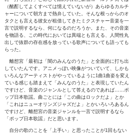
（酩酊してよくすべては憶えていないが）あらゆるカルチ
ャーについて朝方まで熱弁していた。そんな根っからのオ
タクとも言える彼女が租借してきたミクスチャー音楽を一
言で説明するなら、何になるのだろうか。また、その音楽
を物語る、この時代においては異端とも言える、人間性丸
出しで抜群の存在感を放っている歌声についても語っても
らった。
離想宮「最初は「闇のみんなのうた」と全面的に打ち出
していたんです。アニメっぽい映像がついていて、しかも
いろんなアーティストがやっているように1曲1曲姿を変え
ている感じも踏まえて「みんなのうた」と表現していたん
ですけど、音楽のジャンルとして答えるのであれば……ポ
ップ日本歌謡。曲ごとには「この曲はロックだよ」とか
「これはニューオリンズジャズだよ」とかいろいろあるん
ですけど、離想宮の音楽ジャンルを一言で説明するなら
「ポップ日本歌謡」だと思います。
自分の歌のことを「上手い」と思ったことが1回もない