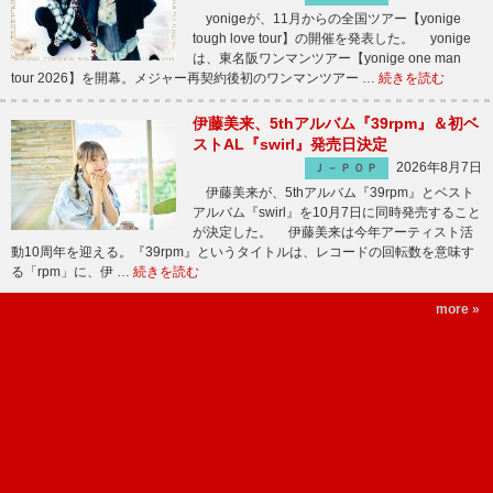
yonigeが、11月からの全国ツアー【yonige
tough love tour】の開催を発表した。 yonige
は、東名阪ワンマンツアー【yonige one man
tour 2026】を開幕。メジャー再契約後初のワンマンツアー …
続きを読む
伊藤美来、5thアルバム『39rpm』＆初ベ
ストAL『swirl』発売日決定
2026年8月7日
Ｊ－ＰＯＰ
伊藤美来が、5thアルバム『39rpm』とベスト
アルバム『swirl』を10月7日に同時発売すること
が決定した。 伊藤美来は今年アーティスト活
動10周年を迎える。『39rpm』というタイトルは、レコードの回転数を意味す
る「rpm」に、伊 …
続きを読む
more »