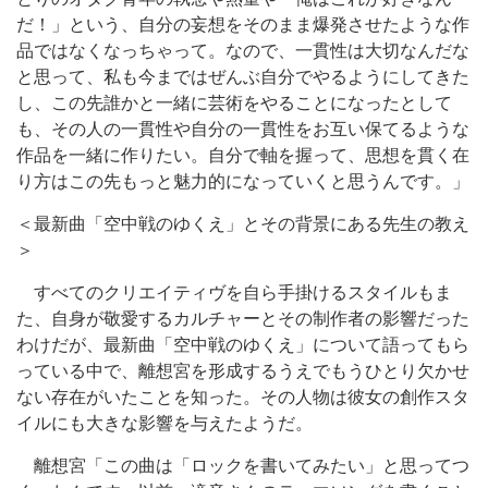
だ！」という、自分の妄想をそのまま爆発させたような作
品ではなくなっちゃって。なので、一貫性は大切なんだな
と思って、私も今まではぜんぶ自分でやるようにしてきた
し、この先誰かと一緒に芸術をやることになったとして
も、その人の一貫性や自分の一貫性をお互い保てるような
作品を一緒に作りたい。自分で軸を握って、思想を貫く在
り方はこの先もっと魅力的になっていくと思うんです。」
＜最新曲「空中戦のゆくえ」とその背景にある先生の教え
＞
すべてのクリエイティヴを自ら手掛けるスタイルもま
た、自身が敬愛するカルチャーとその制作者の影響だった
わけだが、最新曲「空中戦のゆくえ」について語ってもら
っている中で、離想宮を形成するうえでもうひとり欠かせ
ない存在がいたことを知った。その人物は彼女の創作スタ
イルにも大きな影響を与えたようだ。
離想宮「この曲は「ロックを書いてみたい」と思ってつ