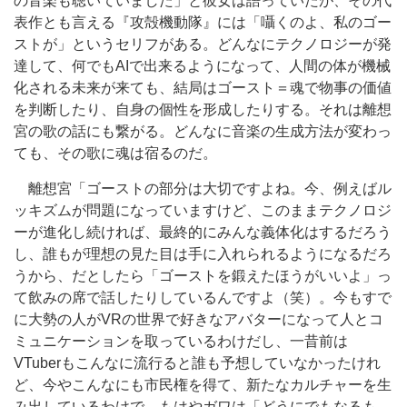
の音楽も聴いていました」と彼女は語っていたが、その代
表作とも言える『攻殻機動隊』には「囁くのよ、私のゴー
ストが」というセリフがある。どんなにテクノロジーが発
達して、何でもAIで出来るようになって、人間の体が機械
化される未来が来ても、結局はゴースト＝魂で物事の価値
を判断したり、自身の個性を形成したりする。それは離想
宮の歌の話にも繋がる。どんなに音楽の生成方法が変わっ
ても、その歌に魂は宿るのだ。
離想宮「ゴーストの部分は大切ですよね。今、例えばル
ッキズムが問題になっていますけど、このままテクノロジ
ーが進化し続ければ、最終的にみんな義体化はするだろう
し、誰もが理想の見た目は手に入れられるようになるだろ
うから、だとしたら「ゴーストを鍛えたほうがいいよ」っ
て飲みの席で話したりしているんですよ（笑）。今もすで
に大勢の人がVRの世界で好きなアバターになって人とコ
ミュニケーションを取っているわけだし、一昔前は
VTuberもこんなに流行ると誰も予想していなかったけれ
ど、今やこんなにも市民権を得て、新たなカルチャーを生
み出しているわけで。もはやガワは「どうにでもなるも