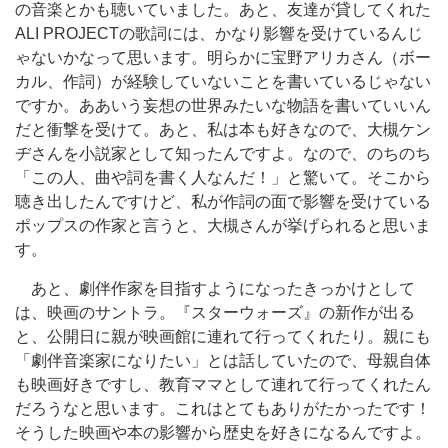
の音楽とかも聴いていました。あと、友達が貸してくれた
ALI PROJECTの歌詞には、かなり影響を受けているんじ
ゃないかなって思います。明らかに宝野アリカさん（ボー
カル、作詞）が経験していないことを書いているじゃない
ですか。ああいう妄想の世界みたいな物語を書いていいん
だと衝撃を受けて。あと、私は本も好きなので、大槻ケン
ヂさんを小説家として知ったんですよ。なので、のちのち
「この人、曲や詞を書く人なんだ！」と驚いて。そこから
聴き出したんですけど、私が作詞の面で影響を受けている
ポップスの作家と言うと、大槻さんが挙げられると思いま
す。
あと、劇伴作家を目指すようになったきっかけとして
は、映画のサントラ。『スターウォーズ』の新作が出る
と、公開日に親が映画館に連れて行ってくれたり。親にも
「劇伴音楽家になりたい」とは話していたので、母親自体
も映画好きですし、教育ママとして連れて行ってくれたん
だろうなと思います。これはとてもありがたかったです！
そうした映画や本の影響から歴史を好きになるんですよ。