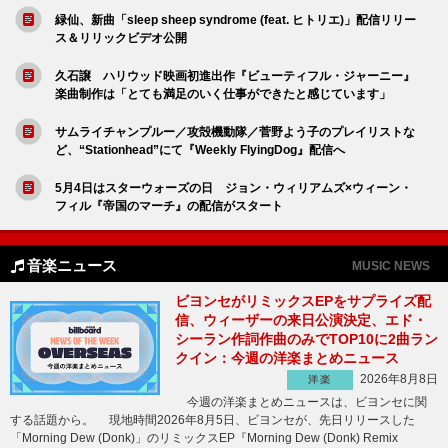
緑仙、新曲「sleep sheep syndrome (feat. ヒトリエ)」配信リリー
ス＆リリックビデオ公開
久石譲 ハリウッド映画初進出作『ビューティフル・ジャーニー』
楽曲制作は「とても満足のいく仕事ができたと感じています」
サムライチャンプルー／攻殻機動隊／菅野よう子のプレイリストな
ど、“Stationhead”にて『Weekly FlyingDog』配信へ
5月4日はスターウォーズの日 ジョン・ウィリアムズ×ウィーン・
フィル『帝国のマーチ』の配信がスタート
音楽ニュース
MUSIC NEWS
ビヨンセがリミックスEPをサプライズ配
信、ウィーザーの来日公演決定、エド・
シーラン作詞作曲のみでTOP10に2曲ラン
クイン：今週の洋楽まとめニュース
2026年8月8日
洋楽
今週の洋楽まとめニュースは、ビヨンセに関
する話題から。 現地時間2026年8月5日、ビヨンセが、先日リリースした
「Morning Dew (Donk)」のリミックスEP『Morning Dew (Donk) Remix