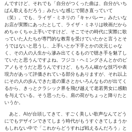
んですけど、それでも「自分がつくった曲は、自分がいち
ばん歌えるだろう」みたいな感じで開き直っていて
（笑）。でも、ライザ・ミネリの『キャバレー』みたいな
お店が実際にあったとして、ライザ・ミネリは映画だから
めちゃくちゃ上手いですけど、そこでその時代に実際に歌
っていた人たちが専門的な教育を受けていたかと言うとそ
うではないと思うし、上手いとか下手とかの次元じゃな
く、その人の人生から滲み出てくるもので聴き手を魅了し
ていたと思うんですよね。フジコ・ヘミングさんとかのピ
アノもそうだと思うんですけど、もちろん確かな技巧や表
現力があって評価されている部分もありますが、それ以上
にその人の歩んできた道の重さとかいろんなものが出てく
るから、きっとクラシック界を飛び越えて老若男女に感動
を与えている。そう思ったら、肩の荷がちょっと降りたと
いうか。
あと、AIが台頭してきて、すごく美しい歌声なんてどう
にでもデザインできてしまう時代がもうすぐきてしまうか
もしれない中で「これからどうすれば戦えるんだろう」と