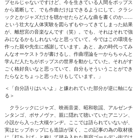
プセルじゃないですけど、今を生きている人間をポップス
から遮断して、でも作曲だけはできるようにして、クラシ
ックとかジャズだけを聴かせたらどんな曲を書くのか……
という壮大な人体実験を図らずもやってきてしまった結果
が、離想宮の音楽なんです（笑）。でも、それはそれで強
みになるかもしれないなと思っていて。今ではこの環境を
作った親や先生に感謝しています。あと、あの時代ってみ
んなオーケストラが書けるし、作曲理論を一からちゃんと
学んだ人たちがポップスの世界を動かしていた。それがす
ごく格好良いなと思っていて、自分もそういうことができ
たらなとちょっと思ったりもしています。」
＜「自分語りはいいよ」と嫌われていた部分が逆に軸にな
る＞
クラシックにジャズ、映画音楽、昭和歌謡、アルゼンチ
ンタンゴ、ボサノヴァ、親に隠れて聴いていたアニソン、
小説から入った大槻ケンヂ。ここでは語られていないが、
実はヒップホップにも造詣が深く、この記事の為の取材後
に「打ち上げ」と称して踏み入れた新宿ゴールデン街では