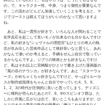
の」で、キャラクター性、中身、つまり個性が重要なんで
す。この流れがどんどん加速していくことを考えると、マ
ジでゴーストは鍛えてほうがいいのかなって思いますよ
ね。
あと、私は一貫性が好きで。いろんな人が関わることで
化学反応を起こして良いモノが出来るのも分かるんですけ
ど、私の好きな“シュヴァルの理想宮”もひとりの奇人の執
念が生み出した芸術作品として格好良いなと思うし、あれ
がなんで凄いのか考えると、手綱をぜんぶ自分で取ってい
るからなんですよ。ジブリの映画とかも好きなんですけ
ど、私はそれ以上に宮崎駿がひとりで書き上げた漫画版の
『風の谷のナウシカ』が好きなんです。あと『スターウォ
ーズ』がめちゃくちゃ好きなんですけど、やっぱりルーカ
スが制作総指揮をちゃんと自分でやっていた4、5、6、
1、2、3の時代が圧倒的に良いと思ってしまう。ディズニ
ーに権利が売られたあとの7、8、9やスピンオフ群は、た
しかに作風に広がりは出て、良いところもありますが、ひ
とりのオタク青年の執念や熱量や「俺はこれが好きなん