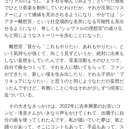
ュヴァルのように「まず石を積んでみよう」といった感覚
でひとり音楽を創作していたわけだが、それが次第にリス
ナーによって価値を見出されるようになり、やがては「シ
アター離想宮」という社交場的な名所になる可能性も見出
せるようになり、奇しくも“シュヴァルの理想宮”の成り立
ちと同じようなストーリーを歩むことになった。
離想宮「昔から「これもやりたい、あれもやりたい」と
いう気持ちが強くて、向こう見ずというか、絶対に出来も
しない妄想をしていたんです。音楽活動もそのひとつで、
自分で曲をつくって、それを人に聴いてもらって、ファン
ができたり、新しい場を生み出したり。それも子供が「プ
リキュアになりたい」と思うのと同じようなただの妄想だ
ったんですけど、有難いことに今はそれが少しずつ現実に
近づいている。
その大きなきっかけは、2022年に吉本興業のお笑いコ
ンビ・滝音さんがいきなり声をかけてくれて、出囃子に自
分の曲を使ってくれたんです。私が描いていた夢は、歌と
踊りがあって、そこにコントもあって、手品もあって、ス