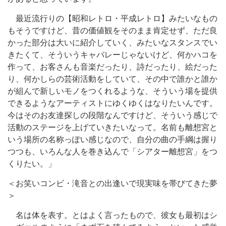
最近流行りの【昭和レトロ・平成レトロ】みたいなもの
もそうですけど、昔の価値観をそのまま肯定せず、ただ良
かった部分は大いに紹介していく、みたいなスタンスでい
きたくて、そういうキャバレーじゃないけど、何かハコを
作って、お客さんも音楽だったり、詩だったり、絵だった
り、何かしらの芸術活動をしていて、その中で誰かと誰か
が組んで新しいモノをつくれるような、そういう場を提供
できるようなアーティストにゆくゆくはなりたいんです。
今はそのお友達探しの段階なんですけど、そういう感じで
活動のステージを上げていきたいなって。名前も離想宮と
いう場所の名称っぽい感じなので、自分の曲の手綱は握り
つつも、いろんな人を巻き込んで「シアター離想宮」をつ
くりたい。」
＜お笑いコンビ・滝音との出逢いで現実味を帯びてきた夢
＞
名は体を表す。とはよく言ったもので、彼女も最初はシ