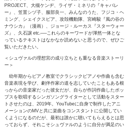
PROJECT、大槻ケンヂ、ライザ・ミネリの『キャバレ
ー』、笠置シヅ子、服部良一、みんなのうた、フジコ・ヘ
ミング、シェイクスピア、攻殻機動隊、宮崎駿『風の谷の
ナウシカ』（漫画）、ジョージ・ルーカス『スターウォー
ズ』、久石譲 etc.──これらのキーワードが渾然一体とな
っているテキストはなかなか読めないと思うので、ぜひご
覧いただきたい。
＜シュヴァルの理想宮の成り立ちとも重なる音楽ストーリ
ー＞
幼年期からピアノ教室でクラシックピアノや作曲も含む
音楽表現を学び、劇伴作家の道を志していたこともある根
っからの音楽家だった彼女だが、自らが作詞作曲したポッ
プスを歌唱するシンガソングライターとして活動をスター
トさせたのは、2019年。YouTubeに自身で制作したアニ
メーションのMVと共に楽曲をコンスタントに公開してい
くようになるのだが、最初は誰かに聴いてもらえるとは思
っておらず、それこそシュヴァルのように自分が満足のい