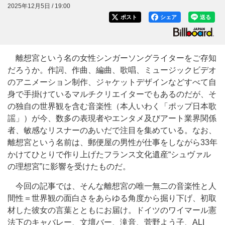
2025年12月5日 / 19:00
ポスト
シェア
送る
離想宮という名の女性シンガーソングライターをご存知
だろうか。作詞、作曲、編曲、歌唱、ミュージックビデオ
のアニメーション制作、ジャケットデザインなどすべて自
身で手掛けているマルチクリエイターでもあるのだが、そ
の独自の世界観を含む音楽性（本人いわく「ポップ日本歌
謡」）が今、数多の表現者やエンタメ及びアート業界関係
者、敏感なリスナーのあいだで注目を集めている。なお、
離想宮という名前は、郵便屋の男性が仕事をしながら33年
かけてひとりで作り上げたフランス文化遺産“シュヴァル
の理想宮”に影響を受けたものだ。
今回の記事では、そんな離想宮の唯一無二の音楽性と人
間性＝世界観の面白さをあらゆる角度から掘り下げ、初取
材した彼女の言葉とともにお届け。ドイツのワイマール憲
法下のキャバレー、文壇バー、滝音、菅野よう子、ALI