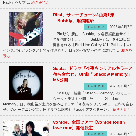
Pack』をサプ …
続きを読む
Bimi、サマーチューン3曲第1弾
「Bubbly」配信開始
2026年8月7日
Ｊ－ＰＯＰ
Bimiが、新曲「Bubbly」を各音楽配信サイト
で配信開始した。 「Bubbly」は、9月13日に
開催される【Bimi Live Galley #11 -Bubbly-】の
インスパイアソングとして制作された。日々の不安や不条理に対して …
続きを
読む
Soala、ドラマ『今夜もシリアルキラーと
待ち合わせ』OP曲「Shadow Memory」
MV公開
2026年8月7日
Ｊ－ＰＯＰ
Soalaが、新曲「Shadow Memory」のミュー
ジックビデオを公開した。 「Shadow
Memory」は、横山裕が主演を務めるドラマ『今夜もシリアルキラーと待ち合わ
せ』のオープニング曲。同ドラマは講談社『good!アフタヌーン …
続きを読む
yonige、全国ツアー【yonige tough
love tour】開催決定
2026年8月7日
Ｊ－ＰＯＰ