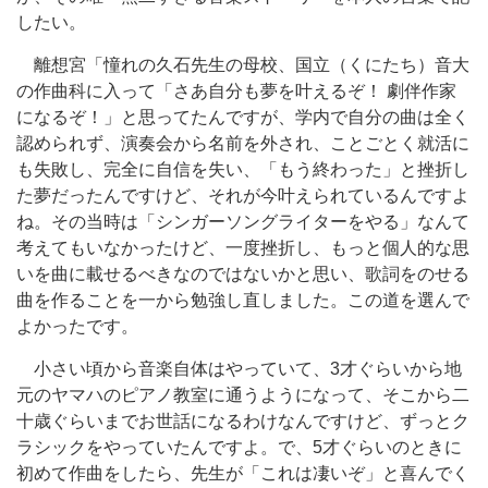
したい。
離想宮「憧れの久石先生の母校、国立（くにたち）音大
の作曲科に入って「さあ自分も夢を叶えるぞ！ 劇伴作家
になるぞ！」と思ってたんですが、学内で自分の曲は全く
認められず、演奏会から名前を外され、ことごとく就活に
も失敗し、完全に自信を失い、「もう終わった」と挫折し
た夢だったんですけど、それが今叶えられているんですよ
ね。その当時は「シンガーソングライターをやる」なんて
考えてもいなかったけど、一度挫折し、もっと個人的な思
いを曲に載せるべきなのではないかと思い、歌詞をのせる
曲を作ることを一から勉強し直しました。この道を選んで
よかったです。
小さい頃から音楽自体はやっていて、3才ぐらいから地
元のヤマハのピアノ教室に通うようになって、そこから二
十歳ぐらいまでお世話になるわけなんですけど、ずっとク
ラシックをやっていたんですよ。で、5才ぐらいのときに
初めて作曲をしたら、先生が「これは凄いぞ」と喜んでく