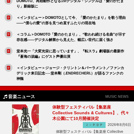
DOMOTO、再始動作となる1stデジタル・シングルは「愛のかたま
り」新録版に
＜インタビュー＞DOMOTOとして今、「愛のかたまり」を歌う理由
――“僕らの愛”の形を見つめ直すふたりの現在地
＜コラム＞DOMOTO「愛のかたまり」、“歌われ続ける名曲”が示す
存在感――デジタル解禁から見えた、幅広い世代に届く強さ
堂本光一「大変光栄に思っています」、『転スラ』劇場版の最新作
『蒼海の涙編』にゲスト声優出演
＜インタビュー＞ジョージ・クリントン＆パーラメント／ファンカ
デリック来日記念──堂本剛（.ENDRECHERI.）が語るファンクの
神髄
音楽ニュース
MUSIC NEWS
体験型フェスティバル【集楽座
Collective Sounds & Cultures】、代々
木公園にて10月開催決定
2026年8月6日
Ｊ－ＰＯＰ
体験型フェスティバル【集楽座 Collective