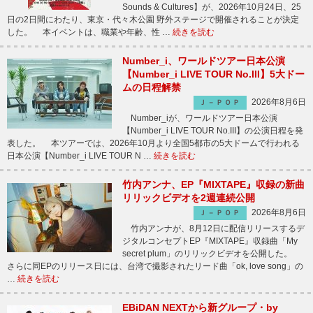
Sounds & Cultures】が、2026年10月24日、25
日の2日間にわたり、東京・代々木公園 野外ステージで開催されることが決定
した。 本イベントは、職業や年齢、性 …
続きを読む
Number_i、ワールドツアー日本公演
【Number_i LIVE TOUR No.III】5大ドー
ムの日程解禁
2026年8月6日
Ｊ－ＰＯＰ
Number_iが、ワールドツアー日本公演
【Number_i LIVE TOUR No.III】の公演日程を発
表した。 本ツアーでは、2026年10月より全国5都市の5大ドームで行われる
日本公演【Number_i LIVE TOUR N …
続きを読む
竹内アンナ、EP『MIXTAPE』収録の新曲
リリックビデオを2週連続公開
2026年8月6日
Ｊ－ＰＯＰ
竹内アンナが、8月12日に配信リリースするデ
ジタルコンセプトEP『MIXTAPE』収録曲「My
secret plum」のリリックビデオを公開した。
さらに同EPのリリース日には、台湾で撮影されたリード曲「ok, love song」の
…
続きを読む
EBiDAN NEXTから新グループ・by