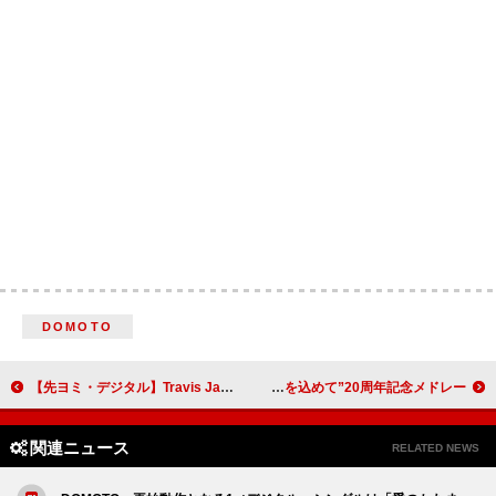
DOMOTO
【先ヨミ・デジタル】Travis Japan『’s travelers』現在DLアルバム首位走行中 Number_iが追う
RADWIMPSが『紅白歌合戦』出場、“ぱんぱんの感謝と愛を込めて”20周年記念メドレー
関連ニュース
RELATED NEWS