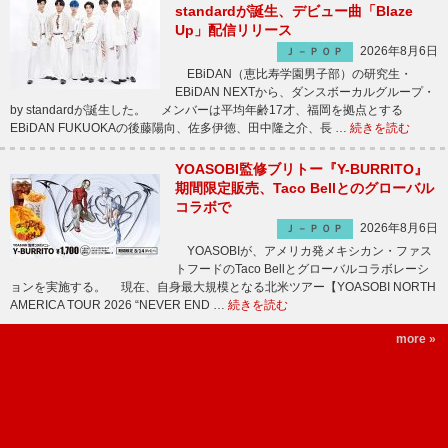
standardが誕生、デビュー曲「Blaze
Up」配信リリース
2026年8月6日
Ｊ－ＰＯＰ
EBiDAN（恵比寿学園男子部）の研究生・
EBiDAN NEXTから、ダンスボーカルグループ・
by standardが誕生した。 メンバーは平均年齢17才、福岡を拠点とする
EBiDAN FUKUOKAの後藤陽向、佐多伊徳、田中隆之介、長 …
続きを読む
YOASOBI監修ブリトー『Y-BURRITO』
期間限定販売、Taco Bellとのグローバル
コラボで
2026年8月6日
Ｊ－ＰＯＰ
YOASOBIが、アメリカ発メキシカン・ファス
トフードのTaco Bellとグローバルコラボレーシ
ョンを実施する。 現在、自身最大規模となる北米ツアー【YOASOBI NORTH
AMERICA TOUR 2026 “NEVER END …
続きを読む
more »