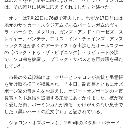
ムの人々を指す愛称に触れながら、「そしてバーミンガム
は、その誇りに見事に応えてくれました」と述べた。
オジーは7月22日に76歳で死去した。わずか17日前には
地元のサッカー・スタジアムであるバーミンガムのヴィ
ラ・パークで、メタリカ、ガンズ・アンド・ローゼズ、ス
レイヤー、パンテラ、アリス・イン・チェインズ、アンス
ラックスほか多くのアーティストが出演したオールスター
の【バック・トゥ・ザ・ビギニング】トリビュート公演
で、ソロ曲を披露し、ブラック・サバスとも再共演を果た
していた。
市長の公式投稿には、ケリーとシャロンが賞状と弔意帳
を受け取る様子が掲載され、「本日、副市長とともにオズ
ボーン家の皆さんをお迎えし、オジー・オズボーンの＜市
長賞＞と弔意帳を追贈する栄誉にあずかりました。彼が深
く愛した街、バーミンガムが誇る、かけがえのない息子で
した（黒いハートの絵文字）」と記されている。
シャロン・オズボーンも、1995年のメタル・バラード