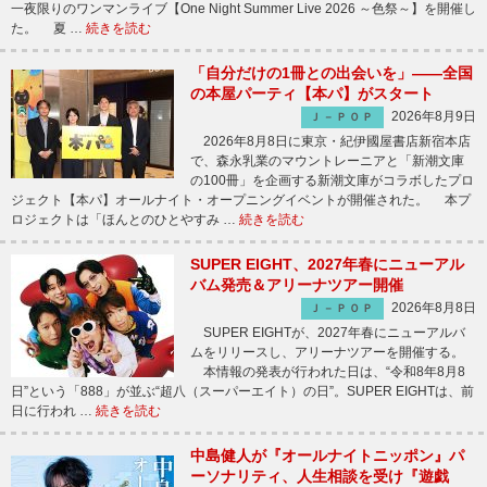
一夜限りのワンマンライブ【One Night Summer Live 2026 ～色祭～】を開催し
た。 夏 …
続きを読む
「自分だけの1冊との出会いを」――全国
の本屋パーティ【本パ】がスタート
2026年8月9日
Ｊ－ＰＯＰ
2026年8月8日に東京・紀伊國屋書店新宿本店
で、森永乳業のマウントレーニアと「新潮文庫
の100冊」を企画する新潮文庫がコラボしたプロ
ジェクト【本パ】オールナイト・オープニングイベントが開催された。 本プ
ロジェクトは「ほんとのひとやすみ …
続きを読む
SUPER EIGHT、2027年春にニューアル
バム発売＆アリーナツアー開催
2026年8月8日
Ｊ－ＰＯＰ
SUPER EIGHTが、2027年春にニューアルバ
ムをリリースし、アリーナツアーを開催する。
本情報の発表が行われた日は、“令和8年8月8
日”という「888」が並ぶ“超八（スーパーエイト）の日”。SUPER EIGHTは、前
日に行われ …
続きを読む
中島健人が『オールナイトニッポン』パ
ーソナリティ、人生相談を受け『遊戯