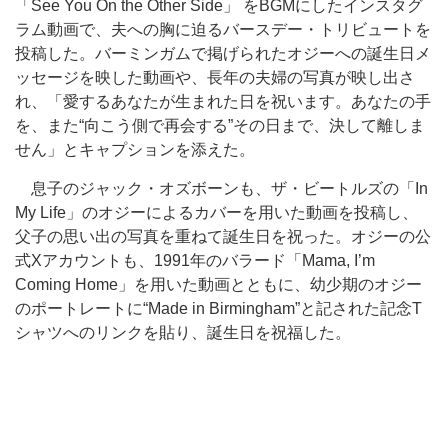
「See You On the Other Side」 をBGMにしたインスタグ
ラム動画で、夫への胸に迫るバースデー・トリビュートを
投稿した。バーミンガムで掲げられたオジーへの誕生日メ
ッセージを映した動画や、長年の夫婦の写真が映し出さ
れ、「愛するあなたが生まれた日を祝います。あなたの手
を、また“向こう側で再会する”その日まで、決して離しま
せん」とキャプションを添えた。
息子のジャック・オズボーンも、ザ・ビートルズの「In
My Life」のオジーによるカバーを用いた動画を投稿し、
父子の思い出の写真を重ねて誕生日を祝った。オジーの公
式Xアカウントも、1991年のバラード「Mama, I’m
Coming Home」を用いた動画とともに、幼少期のオジー
のポートレートに“Made in Birmingham”と記された記念T
シャツへのリンクを貼り、誕生日を祝福した。