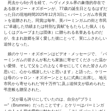
死去から6か月を経て、ヘヴィメタル界の象徴的存在で
ある故オジー・オズボーンが、77歳の誕生日となるはずだ
った日の現地時間2025年12月3日に＜バーミンガム市長賞
＞を追贈された。同賞は毎年、英バーミンガムの街と市民
に“卓越した功績または特別な貢献”をもたらした個人（も
しくはグループまたは団体）に贈られる名誉あるものだ
が、生まれ故郷を深く愛した彼にとって、実にふさわしい
追悼となった。
娘のケリー・オズボーンはビデオ・メッセージで、「バ
ーミンガムの皆さんが私たち家族に寄せてくださった温か
い愛情、そして父をこの上なく幸せにしてくれた皆さんの
思いに、心から感謝したいと思います」と語った。ケリー
は母のシャロン・オズボーンとともに式典に出席し、地元
市民から寄せられた“何十万件”に及ぶ追悼文が収められた
弔意帳も贈呈された。
「父が最も誇りにしていたのは、自分が“ブラミ
ー”（Brummie）だったことです」とケリーはバーミンガ