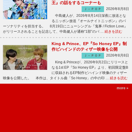
王』の話をするコーナーも
2026年8月8日
Ｊ－ＰＯＰ
中島健人が、2026年8月14日深夜に放送とな
るニッポン放送『オールナイトニッポン』のパ
ーソナリティを担当する。 8月19日にニューシングル『鬼事 / Fiction Love』
がリリースされることを記念して、中島健人が通称“1部”のパ …
続きを読む
King & Prince、EP『So Honey EP』制
作ビハインドのティザー映像を公開
2026年8月8日
Ｊ－ＰＯＰ
King & Princeが、2026年9月2日にリリースと
なる1st EP『So Honey EP』より、初回限定盤B
に収録されるEP制作ビハインド映像のティザー
映像を公開した。 本作は、タイトル曲「So Honey」の中の印 …
続きを読む
more »