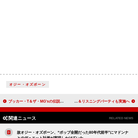
オジー・オズボーン
ブッカー・T＆ザ・MG'sの伝説的ギタリスト、スティーヴ・クロッパーが84歳で死去
milet、約9か月ぶりの新曲を3曲同時サプライズ配信リリース＆リスニングパーティも実施へ
関連ニュース
RELATED NEWS
故オジー・オズボーン、“ポップ全開だった80年代前半”にマドンナ
とのデュエット計画が実現しかけていた