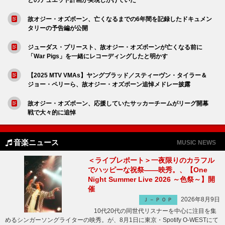
故オジー・オズボーン、亡くなるまでの6年間を記録したドキュメン
タリーの予告編が公開
ジューダス・プリースト、故オジー・オズボーンが亡くなる前に
「War Pigs」を一緒にレコーディングしたと明かす
【2025 MTV VMAs】ヤングブラッド／スティーヴン・タイラー＆
ジョー・ペリーら、故オジー・オズボーン追悼メドレー披露
故オジー・オズボーン、応援していたサッカーチームがリーグ開幕
戦で大々的に追悼
音楽ニュース
MUSIC NEWS
＜ライブレポート＞一夜限りのカラフル
でハッピーな祝祭――映秀。、【One
Night Summer Live 2026 ～色祭～】開
催
2026年8月9日
Ｊ－ＰＯＰ
10代20代の同世代リスナーを中心に注目を集
めるシンガーソングライターの映秀。が、8月1日に東京・Spotify O-WESTにて