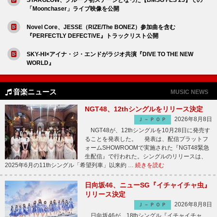
「Moonchaser」ライブ映像を公開
Novel Core、JESSE（RIZE/The BONEZ）参加曲を含む
『PERFECTLY DEFECTiVE』トラックリスト公開
SKY-HI×アイナ・ジ・エンドがラジオ共演『DIVE TO THE NEW
WORLD』
音楽ニュース
MUSIC NEWS
NGT48、12thシングルをリリース決定
2026年8月8日
Ｊ－ＰＯＰ
NGT48が、12thシングルを10月28日に発売す
ることを発表した。 発表は、配信プラットフ
ォームSHOWROOMで実施された『NGT48緊急
生配信』で行われた。シングルのリリースは、
2025年6月の11thシングル「希望列車」以来約 …
続きを読む
日向坂46、ニューSG『イチャイチャ虫』
リリース決定
2026年8月8日
Ｊ－ＰＯＰ
日向坂46が、18thシングル『イチャイチャ