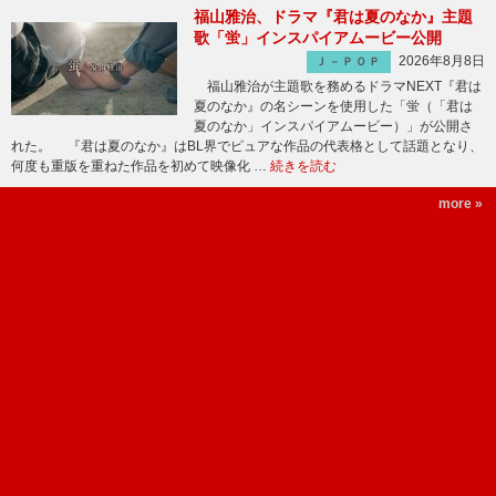
福山雅治、ドラマ『君は夏のなか』主題
歌「蛍」インスパイアムービー公開
2026年8月8日
Ｊ－ＰＯＰ
福山雅治が主題歌を務めるドラマNEXT『君は
夏のなか』の名シーンを使用した「蛍（「君は
夏のなか」インスパイアムービー）」が公開さ
れた。 『君は夏のなか』はBL界でピュアな作品の代表格として話題となり、
何度も重版を重ねた作品を初めて映像化 …
続きを読む
more »