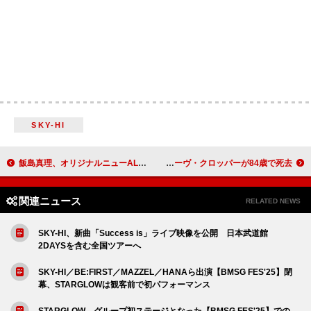
SKY-HI
飯島真理、オリジナルニューAL発売決定
ブッカー・T＆ザ・MG'sの伝説的ギタリスト、スティーヴ・クロッパーが84歳で死去
関連ニュース
RELATED NEWS
SKY-HI、新曲「Success is」ライブ映像を公開 日本武道館
2DAYSを含む全国ツアーへ
SKY-HI／BE:FIRST／MAZZEL／HANAら出演【BMSG FES'25】閉
幕、STARGLOWは観客前で初パフォーマンス
STARGLOW、グループ初ステージとなった【BMSG FES'25】での