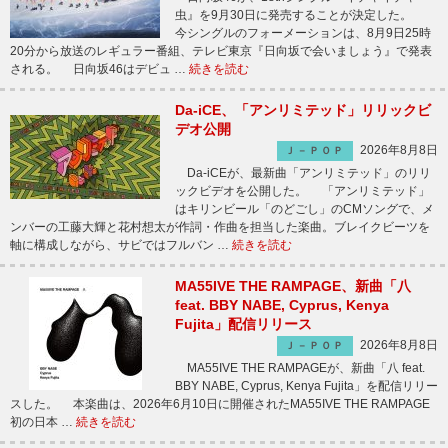
虫』を9月30日に発売することが決定した。
今シングルのフォーメーションは、8月9日25時
20分から放送のレギュラー番組、テレビ東京『日向坂で会いましょう』で発表
される。 日向坂46はデビュ …
続きを読む
Da-iCE、「アンリミテッド」リリックビ
デオ公開
2026年8月8日
Ｊ－ＰＯＰ
Da-iCEが、最新曲「アンリミテッド」のリリ
ックビデオを公開した。 「アンリミテッド」
はキリンビール「のどごし」のCMソングで、メ
ンバーの工藤大輝と花村想太が作詞・作曲を担当した楽曲。ブレイクビーツを
軸に構成しながら、サビではフルバン …
続きを読む
MA55IVE THE RAMPAGE、新曲「八
feat. BBY NABE, Cyprus, Kenya
Fujita」配信リリース
2026年8月8日
Ｊ－ＰＯＰ
MA55IVE THE RAMPAGEが、新曲「八 feat.
BBY NABE, Cyprus, Kenya Fujita」を配信リリー
スした。 本楽曲は、2026年6月10日に開催されたMA55IVE THE RAMPAGE
初の日本 …
続きを読む