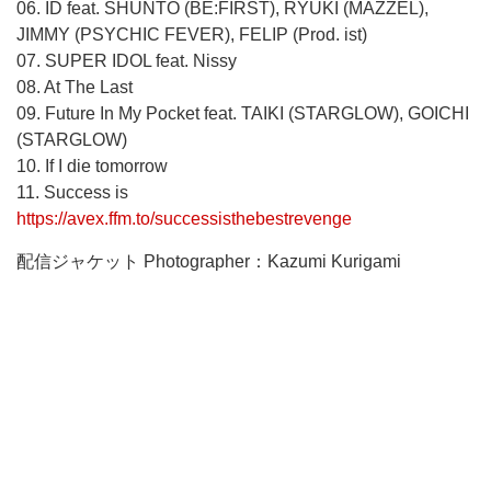
06. ID feat. SHUNTO (BE:FIRST), RYUKI (MAZZEL),
JIMMY (PSYCHIC FEVER), FELIP (Prod. ist)
07. SUPER IDOL feat. Nissy
08. At The Last
09. Future In My Pocket feat. TAIKI (STARGLOW), GOICHI
(STARGLOW)
10. If I die tomorrow
11. Success is
https://avex.ffm.to/successisthebestrevenge
配信ジャケット Photographer：Kazumi Kurigami