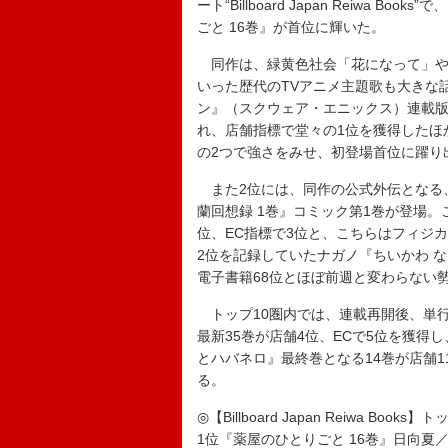
ート“Billboard Japan Reiw
ごと 16巻』が首位に輝いた。
同作は、緑黄色社会「花になって」や幾田り
いった歴代のTVアニメ主題歌も大きな
ン』（スクウェア・エニックス）連載版
れ、店舗指標で堂々の1位を獲得したほ
の2つで強さをみせ、初登場首位に躍り
また2位には、同作の公式外伝となる
蘭回想録 1巻』コミック第1巻が登場。
位、EC指標で3位と、こちらはフィジ
2位を記録していたナガノ『ちいかわ な
電子書籍68位とほぼ前週と変わらない
トップ10圏内では、連載再開後、単行
最新35巻が店舗4位、ECで5位を獲得
とハバネロ』最終巻となる14巻が店舗1
る。
◎【Billboard Japan Reiwa Books】ト
1位『薬屋のひとりごと 16巻』日向