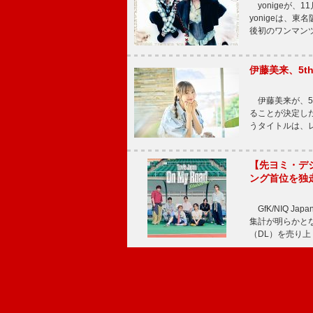
yonigeが、11
yonigeは、東名
後初のワンマン
伊藤美来、5t
伊藤美来が、5t
ることが決定した
うタイトルは、レ
【先ヨミ・デジタル
ング首位を独
GfK/NIQ J
集計が明らかとなり、T
（DL）を売り上