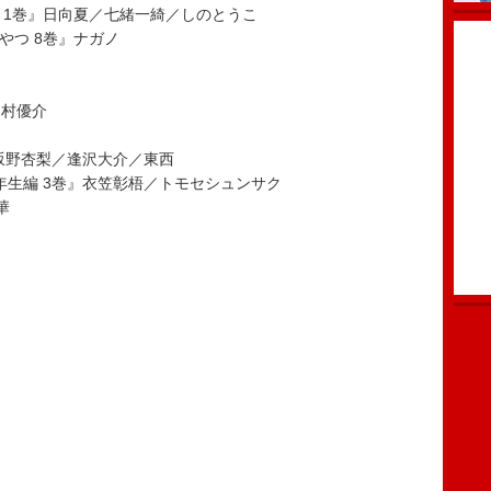
 1巻』日向夏／七緒一綺／しのとうこ
やつ 8巻』ナガノ
ノ村優介
』坂野杏梨／逢沢大介／東西
年生編 3巻』衣笠彰梧／トモセシュンサク
華