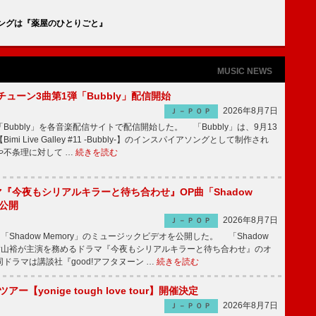
ングは『薬屋のひとりごと』
MUSIC NEWS
ーチューン3曲第1弾「Bubbly」配信開始
2026年8月7日
Ｊ－ＰＯＰ
Bubbly」を各音楽配信サイトで配信開始した。 「Bubbly」は、9月13
mi Live Galley #11 -Bubbly-】のインスパイアソングとして制作され
や不条理に対して …
続きを読む
ラマ『今夜もシリアルキラーと待ち合わせ』OP曲「Shadow
V公開
2026年8月7日
Ｊ－ＰＯＰ
「Shadow Memory」のミュージックビデオを公開した。 「Shadow
、横山裕が主演を務めるドラマ『今夜もシリアルキラーと待ち合わせ』のオ
ドラマは講談社『good!アフタヌーン …
続きを読む
ツアー【yonige tough love tour】開催決定
2026年8月7日
Ｊ－ＰＯＰ