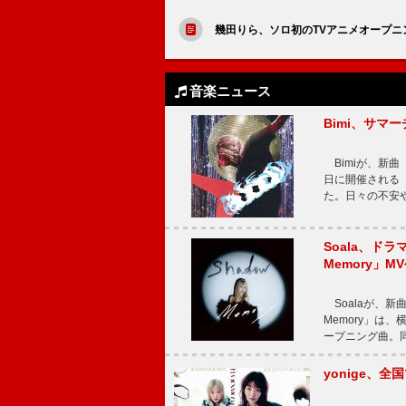
幾田りら、ソロ初のTVアニメオープニ
音楽ニュース
Bimi、サマ
Bimiが、新曲「
日に開催される【Bi
た。日々の不安
Soala、ド
Memory」M
Soalaが、新曲
Memory」は
ープニング曲。同
yonige、全国