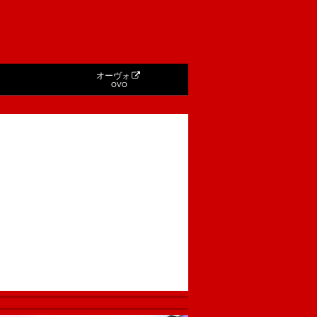
オーヴォ
OVO