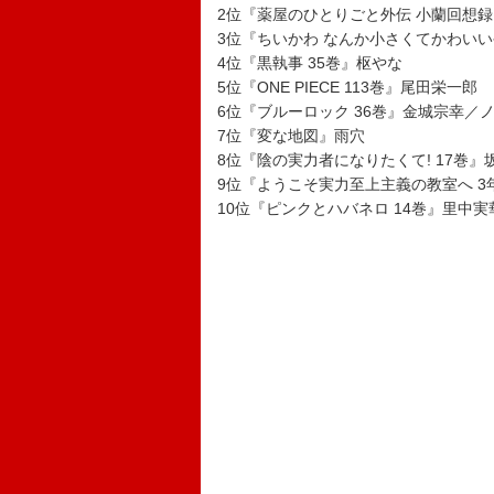
2位『薬屋のひとりごと外伝 小蘭回想録
3位『ちいかわ なんか小さくてかわいい
4位『黒執事 35巻』枢やな
5位『ONE PIECE 113巻』尾田栄一郎
6位『ブルーロック 36巻』金城宗幸／
7位『変な地図』雨穴
8位『陰の実力者になりたくて! 17巻
9位『ようこそ実力至上主義の教室へ 3
10位『ピンクとハバネロ 14巻』里中実