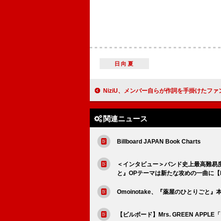
日向夏
NiziU、メンバー自らが作詞を手掛けたファンソング「Light it Up」のパフォ
関連ニュース
Billboard JAPAN Book Charts
＜インタビュー＞バンド史上最高難易
と』OPテーマは新たな攻めの一曲に【MON
Omoinotake、『薬屋のひとりご
【ビルボード】Mrs. GREEN A