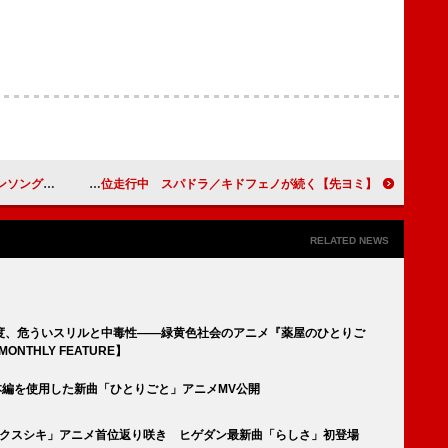
ーマンス映像公開
【先ヨミ】モーニング娘。'25『てか HAPPYのHAPPY！/私のラミンタッチオーネ（Lamentazione）』9.9万枚でシングル首位走行中 スパドラ／キドフェノが続く
RELATED NEWS
度、危ういスリルと中毒性――緑黄色社会のアニメ『薬屋のひとりご
THLY FEATURE】
と』本編を使用した新曲「ひとりごと」アニメMV公開
PPLE「クスシキ」アニメ首位返り咲き ヒゲダン最新曲「らしさ」初登場