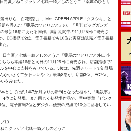
a Books”で、日向夏／ねこクラゲ／七緒一綺／しのとうこ『薬屋のひとり
ら「百花繚乱」、Mrs. GREEN APPLE「クスシキ」と
話題を呼んだ『薬屋のひとりごと』の、『月刊ビッグガンガ
の最新16巻にあたる同作。集計期間中の11月25日に発売さ
か、EC指標で2位、電子書籍でも10位と実店舗販売／電子書籍
出た。
、日向夏／七緒一綺／しのとうこ『薬屋のひとりごと外伝 小
こちらも本編16巻と同日の11月25日に発売され、店舗指標で2
カルを中心に支持をみせている。3位は、先週チャートで初登場
んか小さくてかわいいやつ』最新8巻が、店舗3位、EC7位、
勢いをみせた。
本としては約1年7か月ぶりの新刊となった枢やな『黒執事』
し、4位に初登場。また同じく初登場作品で、里中実華『ピンク
1位、電子書籍2位とデジタル優勢の成績で10位に登場してい
ップ10
夏／ねこクラゲ／七緒一綺／しのとうこ