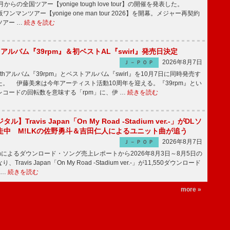
月からの全国ツアー【yonige tough love tour】の開催を発表した。
阪ワンマンツアー【yonige one man tour 2026】を開幕。メジャー再契約
ツアー …
続きを読む
hアルバム『39rpm』＆初ベストAL『swirl』発売日決定
2026年8月7日
Ｊ－ＰＯＰ
hアルバム『39rpm』とベストアルバム『swirl』を10月7日に同時発売す
。 伊藤美来は今年アーティスト活動10周年を迎える。『39rpm』とい
コードの回転数を意味する「rpm」に、伊 …
続きを読む
】Travis Japan「On My Road -Stadium ver.-」がDLソ
走中 M!LKの佐野勇斗＆吉田仁人によるユニット曲が追う
2026年8月7日
Ｊ－ＰＯＰ
apanによるダウンロード・ソング売上レポートから2026年8月3日～8月5日の
ravis Japan「On My Road -Stadium ver.-」が11,550ダウンロード
 …
続きを読む
more »