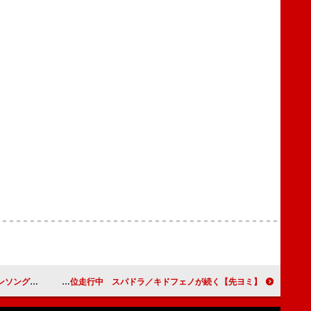
ーマンス映像公開
【先ヨミ】モーニング娘。'25『てか HAPPYのHAPPY！/私のラミンタッチオーネ（Lamentazione）』9.9万枚でシングル首位走行中 スパドラ／キドフェノが続く