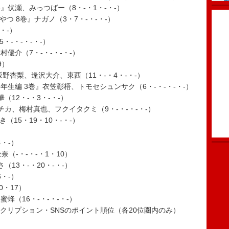
』伏瀬、みっつばー（8・-・1・-・-）
つ 8巻』ナガノ（3・7・-・-・-）
・-）
5・-・-・-・-）
優介（7・-・-・-・-）
9）
坂野杏梨、逢沢大介、東西（11・-・4・-・-）
年生編 3巻』衣笠彰梧、トモセシュンサク（6・-・-・-・-）
（12・-・3・-・-）
チカ、梅村真也、フクイタクミ（9・-・-・-・-）
き（15・19・10・-・-）
4・-）
（-・-・-・1・10）
（13・-・20・-・-）
6・-）
0・17）
蜂（16・-・-・-・-）
クリプション・SNSのポイント順位（各20位圏内のみ）