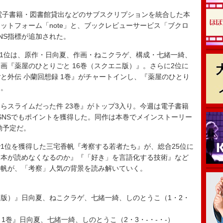
、紙書籍・電子書籍・図書館貸出などのサブスクリプションを統合した本
ットフォーム「note」と、ブックレビューサービス「ブクロ
NS指標が追加された。
の1位は、原作・日向夏、作画・ねこクラゲ、構成・七緒一綺、
画『薬屋のひとりごと 16巻（スクエニ版）』。さらに2位に
と外伝 小蘭回想録 1巻』がチャートインし、『薬屋のひとり
た。
スライムだった件 23巻』がトップ3入り。今週は電子書籍
、SNSでもポイントを獲得した。同作は本巻でメインストーリー
動予定だ。
1位を獲得した三宅香帆『考察する若者たち』が、総合25位に
と本が読めなくなるのか』『「好き」を言語化する技術』など
香帆が、「考察」人気の背景を読み解いていく。
ニ版）』日向夏、ねこクラゲ、七緒一綺、しのとうこ（1・2・
1巻』日向夏、七緒一綺、しのとうこ（2・3・-・-・-）