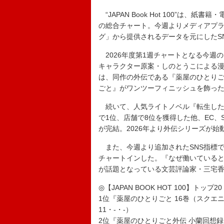
“JAPAN Book Hot 100”は
の総合チャート。今週よりメディアプラ
グ」から提供されるデータを元にしたS
2026年度第1週チャートとなる今週
キャラクター原案・しのとうこによる漫
は、同作の外伝である『薬屋のひとりご
ごと』がワンツーフィニッシュを飾っ
続いて、人気ライトノベル『転生したら
で1位、店舗で8位を獲得した他、EC
が完結。2026年より外伝シリーズが始
また、今週より追加されたSNS指標で
チャートインした。『なぜ働いている
が話題となっている文芸評論家・三宅
◎【JAPAN BOOK HOT 100】トップ20
1位『薬屋のひとりごと 16巻（スクエ
11・-・-）
2位『薬屋のひとりごと外伝 小蘭回想録 