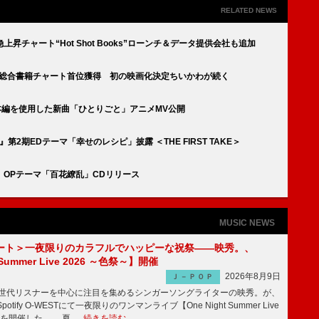
RELATED NEWS
昇チャート“Hot Shot Books”ローンチ＆データ提供会社も追加
』総合書籍チャート首位獲得 初の映画化決定ちいかわが続く
と』本編を使用した新曲「ひとりごと」アニメMV公開
2期EDテーマ「幸せのレシピ」披露 ＜THE FIRST TAKE＞
OPテーマ「百花繚乱」CDリリース
MUSIC NEWS
ート＞一夜限りのカラフルでハッピーな祝祭――映秀。、
 Summer Live 2026 ～色祭～】開催
2026年8月9日
Ｊ－ＰＯＰ
同世代リスナーを中心に注目を集めるシンガーソングライターの映秀。が、
otify O-WESTにて一夜限りのワンマンライブ【One Night Summer Live
～】を開催した。 夏 …
続きを読む