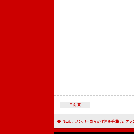
日向夏
NiziU、メンバー自らが作詞を手掛けたファンソング「Light it Up」のパフォ