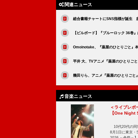
関連ニュース
総合書籍チャートにSNS指標が誕生 急上
【ビルボード】『ブルーロック 36巻
Omoinotake、『薬屋のひとりご
平井 大、TVアニメ『薬屋のひとりごと』第
幾田りら、アニメ『薬屋のひとりごと』
音楽ニュース
＜ライブレポ
【One Night
10代20代の
8月1日に東京・Sp
2026 ～色祭