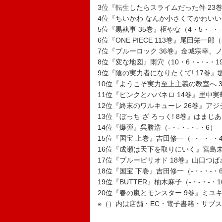
3位『転生したらスライムだった件 23巻
4位『ちいかわ なんか小さくてかわいいや
5位『黒執事 35巻』枢やな（4・5・-・-
6位『ONE PIECE 113巻』尾田栄一郎（
7位『ブルーロック 36巻』金城宗幸、ノ村
8位『変な地図』雨穴（10・6・-・-・1
9位『陰の実力者になりたくて! 17巻』
10位『ようこそ実力至上主義の教室へ 3
11位『ピンクとハバネロ 14巻』里中実華
12位『終末のワルキューレ 26巻』アジ
13位『ぼっち ざ ろっく! 8巻』はまじあ
14位『爆弾』呉勝浩（-・-・-・-・6）
15位『国宝 上巻』吉田修一（-・-・-・
16位『成瀬は天下を取りにいく』宮島未奈
17位『ブルーピリオド 18巻』山口つばさ
18位『国宝 下巻』吉田修一（-・-・-・
19位『BUTTER』柚木麻子（-・-・-・1
20位『春の嵐とモンスター 9巻』ミユキ蜜
※（）内は店舗・EC・電子書籍・サブス