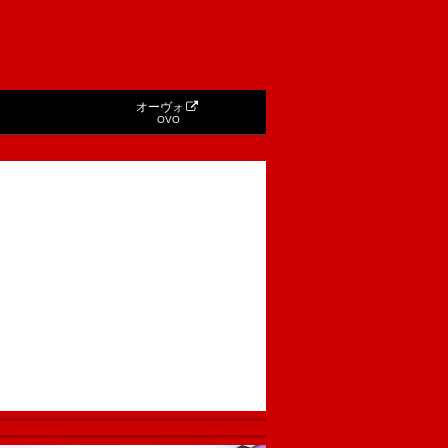
オーヴォ
OVO