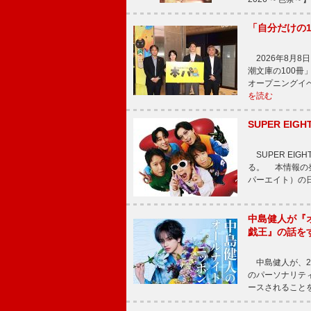
「自分だけの
2026年8月
潮文庫の100
オープニングイ
を読む
SUPER E
SUPER EI
る。 本情報の発
パーエイト）の日”
中島健人が『
戯王』の話を
中島健人が、2
のパーソナリティを
ースされることを