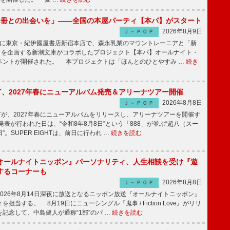
1冊との出会いを」――全国の本屋パーティ【本パ】がスタート
2026年8月9日
Ｊ－ＰＯＰ
8日に東京・紀伊國屋書店新宿本店で、森永乳業のマウントレーニアと「新
冊」を企画する新潮文庫がコラボしたプロジェクト【本パ】オールナイト・
ベントが開催された。 本プロジェクトは「ほんとのひとやすみ …
続き
IGHT、2027年春にニューアルバム発売＆アリーナツアー開催
2026年8月8日
Ｊ－ＰＯＰ
GHTが、2027年春にニューアルバムをリリースし、アリーナツアーを開催す
表が行われた日は、“令和8年8月8日”という「888」が並ぶ“超八（スー
。SUPER EIGHTは、前日に行われ …
続きを読む
オールナイトニッポン』パーソナリティ、人生相談を受け『遊
するコーナーも
2026年8月8日
Ｊ－ＰＯＰ
026年8月14日深夜に放送となるニッポン放送『オールナイトニッポン』
担当する。 8月19日にニューシングル『鬼事 / Fiction Love』がリリ
記念して、中島健人が通称“1部”のパ …
続きを読む