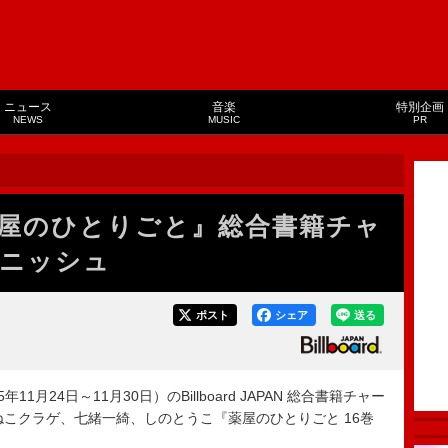
ニュース
音楽
特別企画
NEWS
MUSIC
PR
屋のひとりごと』総合書籍チャ
ニッシュ
ポスト
シェア
送る
1月24日～11月30日）のBillboard JAPAN 総合書籍チャー
、日向夏、ねこクラゲ、七緒一綺、しのとうこ『薬屋のひとりごと 16巻