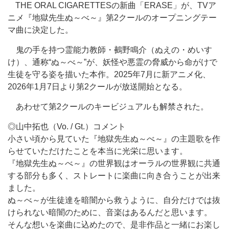
THE ORAL CIGARETTESの新曲「ERASE」が、TVア
ニメ『地獄先生ぬ～べ～』第2クールのオープニングテー
マ曲に決定した。
鬼の手を持つ霊能力教師・鵺野鳴介（ぬえの・めいす
け）、通称“ぬ～べ～”が、妖怪や悪霊の脅威から命がけで
生徒を守る姿を描いた本作。2025年7月に新アニメ化、
2026年1月7日より第2クールが放送開始となる。
あわせて第2クールのキービジュアルも解禁された。
◎山中拓也（Vo. / Gt.）コメント
小さい頃から見ていた『地獄先生ぬ～べ～』の主題歌を作
らせていただけたことを本当に光栄に思います。
『地獄先生ぬ～べ～』の世界観はオーラルの世界観に共通
する部分も多く、ストレートに楽曲に向き合うことが出来
ました。
ぬ～べ～が生徒達を暗闇から救うように、自分だけでは抜
けられない暗闇のために、音楽はあるんだと思います。
そんな想いを楽曲に込めたので、是非作品と一緒にお楽し