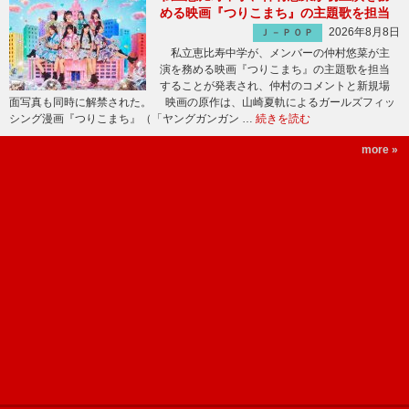
める映画『つりこまち』の主題歌を担当
2026年8月8日
Ｊ－ＰＯＰ
私立恵比寿中学が、メンバーの仲村悠菜が主
演を務める映画『つりこまち』の主題歌を担当
することが発表され、仲村のコメントと新規場
面写真も同時に解禁された。 映画の原作は、山崎夏軌によるガールズフィッ
シング漫画『つりこまち』（「ヤングガンガン …
続きを読む
more »