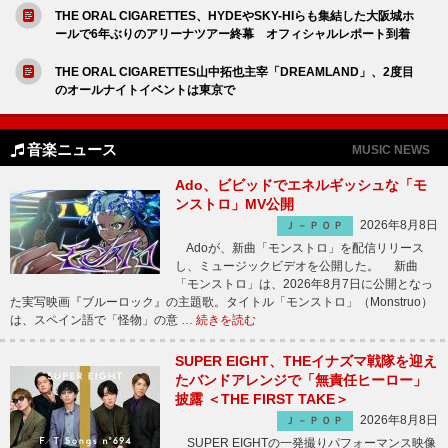
THE ORAL CIGARETTES、HYDEやSKY-HIらも集結した大阪城ホ
ールで6年ぶりのアリーナツアー終幕 オフィシャルレポート到着
THE ORAL CIGARETTES山中拓也主宰「DREAMLAND」、2度目
のオールナイトイベントは東京で
音楽ニュース
MUSIC NEWS
Ado、ビビッドでエネルギッシュな「モ
ンストロ」MV公開
2026年8月8日
Ｊ－ＰＯＰ
Adoが、新曲「モンストロ」を配信リリース
し、ミュージックビデオを公開した。 新曲
「モンストロ」は、2026年8月7日に公開となっ
た実写映画『ブルーロック』の主題歌。タイトル「モンストロ」（Monstruo）
は、スペイン語で「怪物」の意 …
続きを読む
SUPER EIGHT、THEイナズマ戦隊を迎え
たバンドアレンジで「無責任ヒーロー」
披露 ＜THE FIRST TAKE＞
2026年8月8日
Ｊ－ＰＯＰ
SUPER EIGHTの一発撮りパフォーマンス映像