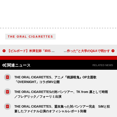
THE ORAL CIGARETTES
【ビルボード】米津玄師「IRIS OUT」グローバル・ジャパン・ソングスV11 KANA-BOON「シルエット」ついにトップ10入り
マシュー・ヒーリー、The 1975がアルバムを“2枚作った”と大学のQ&Aで明かす
関連ニュース
RELATED NEWS
THE ORAL CIGARETTES、アニメ『桃源暗鬼』OP主題歌
「OVERNIGHT」コラボMV公開
THE ORAL CIGARETTESの対バンツアー、TK from 凛として時雨
／フレデリック／フォーリミ出演
THE ORAL CIGARETTES、盟友集った対バンツアー完走 SiMと狂
宴したファイナル公演のオフィシャルレポート到着