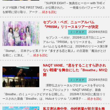
『SUPER EIGHT – 無責任ヒーロー with THEイ
ナズマ戦隊 / THE FIRST TAKE』が公開された。 一発撮りのパフォーマンス
を鮮明に切り取り、アーテ …
続きを読む
セブンス・ベガ、ニューアルバム
『PRISM』リリース＆ツアーが決定
2026年8月8日
Ｊ－ＰＯＰ
セブンス・ベガが、2026年11月7日にニュー
アルバム『PRISM』をリリースする。 2ndア
ルバムとなる本作には、2026年のリリース第1弾
「Slump!」、日本テレビ系ドラマ『多すぎる恋と殺人』の主題歌「魔法がとけ
る前に」に加え、「 …
続きを読む
NAQT VANE、“息をすることすら許され
ない戦場”を舞台にした「Breathe」MV公
開
2026年8月8日
Ｊ－ＰＯＰ
澤野弘之がトータルプロデュースを手がける
チームプロジェクト・NAQT VANEが、新曲
「Breathe」のミュージックビデオを公開した。 2026年7月24日に配信リリ
ースされた新曲「Breathe」は、Huluオリジナル『八神瑛子 - …
続きを読む
私立恵比寿中学、仲村悠菜が初主演を務