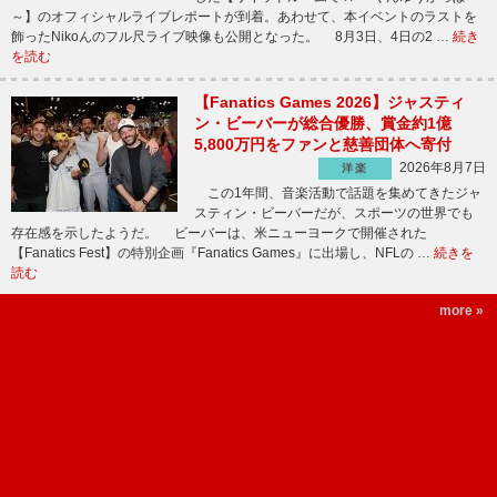
～】のオフィシャルライブレポートが到着。あわせて、本イベントのラストを
飾ったNikoんのフル尺ライブ映像も公開となった。 8月3日、4日の2 …
続き
を読む
【Fanatics Games 2026】ジャスティ
ン・ビーバーが総合優勝、賞金約1億
5,800万円をファンと慈善団体へ寄付
2026年8月7日
洋楽
この1年間、音楽活動で話題を集めてきたジャ
スティン・ビーバーだが、スポーツの世界でも
存在感を示したようだ。 ビーバーは、米ニューヨークで開催された
【Fanatics Fest】の特別企画『Fanatics Games』に出場し、NFLの …
続きを
読む
more »