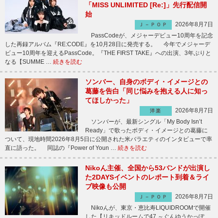
「MISS UNLIMITED [Re:]」先行配信開
始
2026年8月7日
Ｊ－ＰＯＰ
PassCodeが、メジャーデビュー10周年を記念
した再録アルバム『RE:CODE』を10月28日に発売する。 今年でメジャーデ
ビュー10周年を迎えるPassCode。『THE FIRST TAKE』への出演、3年ぶりと
なる【SUMME …
続きを読む
ソンバー、自身のボディ・イメージとの
葛藤を告白「同じ悩みを抱える人に知っ
てほしかった」
2026年8月7日
洋楽
ソンバーが、最新シングル「My Body Isn’t
Ready」で歌ったボディ・イメージとの葛藤に
ついて、現地時間2026年8月5日に公開された米バラエティのインタビューで率
直に語った。 同誌の『Power of Youn …
続きを読む
Nikoん主催、全国から53バンドが出演し
た2DAYSイベントのレポート到着＆ライ
ブ映像も公開
2026年8月7日
Ｊ－ＰＯＰ
Nikoんが、東京・恵比寿LIQUIDROOMで開催
した【リキッドルームで47 ～ぐんゆうかっぽ