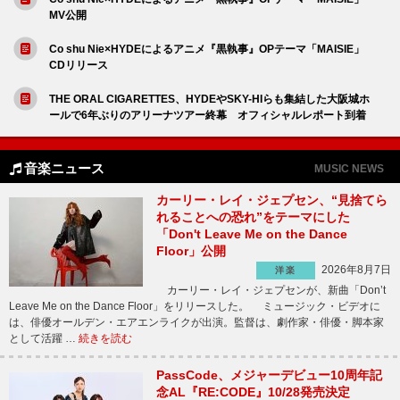
MV公開
Co shu Nie×HYDEによるアニメ『黒執事』OPテーマ「MAISIE」
CDリリース
THE ORAL CIGARETTES、HYDEやSKY-HIらも集結した大阪城ホ
ールで6年ぶりのアリーナツアー終幕 オフィシャルレポート到着
音楽ニュース
MUSIC NEWS
カーリー・レイ・ジェプセン、“見捨てら
れることへの恐れ”をテーマにした
「Don't Leave Me on the Dance
Floor」公開
2026年8月7日
洋楽
カーリー・レイ・ジェプセンが、新曲「Don’t
Leave Me on the Dance Floor」をリリースした。 ミュージック・ビデオに
は、俳優オールデン・エアエンライクが出演。監督は、劇作家・俳優・脚本家
として活躍 …
続きを読む
PassCode、メジャーデビュー10周年記
念AL『RE:CODE』10/28発売決定