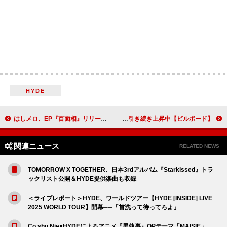
HYDE
はしメロ、EP『百面相』リリース＆収録楽曲「メルカリで愛が買える時代になったら」MV公開
【ビルボード】米津玄師「IRIS OUT」8冠獲得 KANA-BOONが引き続き上昇中
関連ニュース
RELATED NEWS
TOMORROW X TOGETHER、日本3rdアルバム『Starkissed』トラ
ックリスト公開＆HYDE提供楽曲も収録
＜ライブレポート＞HYDE、ワールドツアー【HYDE [INSIDE] LIVE
2025 WORLD TOUR】開幕──「首洗って待ってろよ」
Co shu Nie×HYDEによるアニメ『黒執事』OPテーマ「MAISIE」