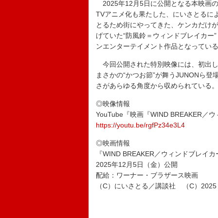
2025年12月5日に公開となる本映画
TVアニメ化も果たした、にいさとるに
とるため街にやってきた、ケンカだけ
げていた“防風鈴＝ウィンドブレイカー
ンエンターテイメント作品となってい
今回公開された特別映像には、初出し
まさかの“かつお節”が舞うJUNONら
さがあらゆる角度から収められている
◎映像情報
YouTube『映画『WIND BREAK
https://youtu.be/rgfPz34e3L4
◎映画情報
『WIND BREAKER／ウィンドブレイ
2025年12月5日（金）公開
配給：ワーナー・ブラザース映画
（C）にいさとる／講談社 （C）2025「