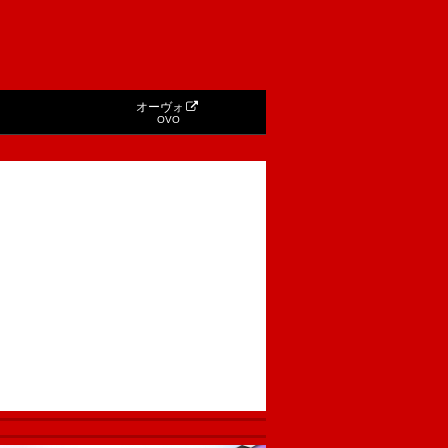
オーヴォ
OVO