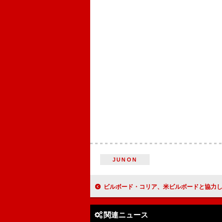
JUNON
ビルボード・コリア、米ビルボードと協力しK-ミュージックのグローバル＆国内
関連ニュース