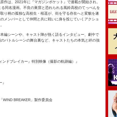
の原作は、2021年に『マガジンポケット』で連載が開始され、
よる同名漫画。不良の巣窟と恐れられる風鈴高校のてっぺんを
が取り柄の孤独な高校生・桜遥が、街を守る存在へと変貌を遂
” のメンバーとして仲間と共に戦いに身を投じていくアクショ
る。
本編シーンや、キャスト陣が熱く語るインタビュー、劇中で
登場のバトルシーンの舞台裏など、キャストたちの本気と絆の強
。
ER／ウィンドブレイカー』特別映像（撮影の軌跡編）』
カー』
WIND BREAKER」製作委員会