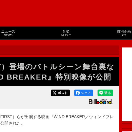
ニュース
音楽
特別企画
NEWS
MUSIC
PR
IRST）登場のバトルシーン舞台裏な
D BREAKER』特別映像が公開
ポスト
シェア
送る
IRST）らが出演する映画『WIND BREAKER／ウィンドブレ
が公開された。