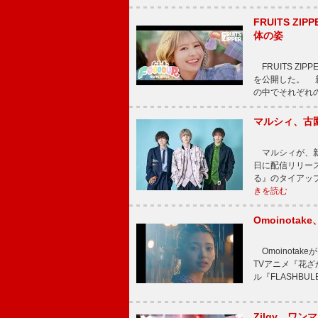
FRUITS ZI
体の姿
FRUITS ZI
を公開した。 新曲
の中でそれぞれ
マルシィ、古
マルシィが、新
日に配信リリー
る』のタイアッ
きを読む
Omoinot
Omoinota
TVアニメ『花ざ
ル『FLASHBU
Zilqy、ワン