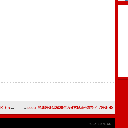
新チャート発足
乃木坂46、新ビジュアル解禁 5thAL『My respect』特典映像は2025年の神宮球場公演ライブ映像
RELATED NEWS