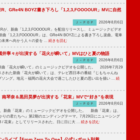
PPER、GRe4N BOYZ書き下ろし「1,2,3,FOOOOUR」MVに自然
2026年8月6日
Ｊ－ＰＯＰ
PPERが、新曲「1,2,3,FOOOOUR」を配信リリースし、ミュージックビデオ
「1,2,3,FOOOOUR」は、GRe4N BOYZによる書き下ろし楽曲。電車
の未来へ向かう人々の姿を …
続きを読む
園井寧々が出演する「花火が瞬いて」MVはひと夏の物語
2026年8月6日
Ｊ－ＰＯＰ
曲「花火が瞬いて」のミュージックビデオを公開した。 2026年7月29
スされた新曲「花火が瞬いて」は、テレビ西日本の番組『じもちゃんね
プソング。地元・福岡の花火大会で過ごしたひと夏の思い出を描い …
続
ake、南琴奈＆黒田昊夢が出演する「花束」MVで“好き”を表現
2026年8月6日
Ｊ－ＰＯＰ
keが、新曲「花束」のミュージックビデオを公開した。 新曲「花束」は、
かりの君たちへ』第2期のエンディングテーマ。7月29日にニューシング
LB / 花束』としてリリースされた、日に日に大 …
続きを読む
マンライブ【From Zero To One】公式レポート到着