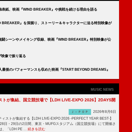
』単独表紙、映画『WIND BREAKER』や挑戦を続ける理由を語る
WIND BREAKER』を深掘り、ストーリー＆キャラクターに迫る特別映像が
T）の激闘シーンやメイキング収録、映画『WIND BREAKER』特別映像が公
イブ映像で振り返る
人最後のパフォーマンスも収めた映画『START BEYOND DREAMS』
MUSIC NEWS
トが集結、国立競技場で【LDH LIVE-EXPO 2026】2DAYS開
2026年8月6日
Ｊ－ＰＯＰ
トが集結する【LDH LIVE-EXPO 2026 -PERFECT YEAR BEST-】
1月28日・29日の2日間、東京・MUFGスタジアム（国立競技場）にて開催さ
、「LDH PE …
続きを読む