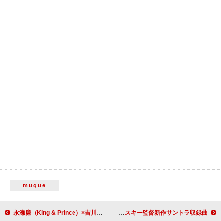
muque
永瀬廉（King & Prince）×吉川愛W主演映画『鬼の花嫁』3月公開、ティザービジュアル＆特報が解禁
アイドルズ、インターポール／ニック・ジナーらによるリミックス公開 D・アロノフスキー監督新作サントラ収録曲