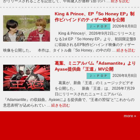
がリリースされることを記念して、中島健人が通称“1部”のパ …
続きを読む
King & Prince、EP『So Honey EP』制
作ビハインドのティザー映像を公開
2026年8月8日
Ｊ－ＰＯＰ
King & Princeが、2026年9月2日にリリースと
なる1st EP『So Honey EP』より、初回限定盤B
に収録されるEP制作ビハインド映像のティザー
映像を公開した。 本作は、タイトル曲「So Honey」の中の印 …
続きを読む
葛葉、ミニアルバム『Adamantite』より
Ayase提供曲「王道」MV公開
2026年8月8日
Ｊ－ＰＯＰ
葛葉が、新曲「王道」のミュージックビデオ
を公開した。 新曲「王道」は、2026年7月29
日にリリースされたニューミニアルバム
『Adamantite』の収録曲。Ayaseによる提供曲で、“王者の苦悩”と“これからの
意思表明”が込められてい …
続きを読む
more »