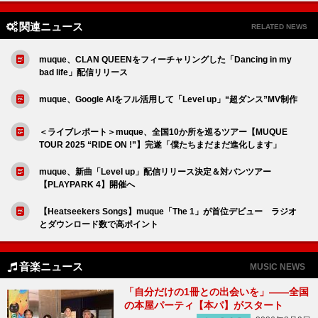
関連ニュース
RELATED NEWS
muque、CLAN QUEENをフィーチャリングした「Dancing in my
bad life」配信リリース
muque、Google AIをフル活用して「Level up」“超ダンス”MV制作
＜ライブレポート＞muque、全国10か所を巡るツアー【MUQUE
TOUR 2025 “RIDE ON !”】完遂「僕たちまだまだ進化します」
muque、新曲「Level up」配信リリース決定＆対バンツアー
【PLAYPARK 4】開催へ
【Heatseekers Songs】muque「The 1」が首位デビュー ラジオ
とダウンロード数で高ポイント
音楽ニュース
MUSIC NEWS
「自分だけの1冊との出会いを」――全国
の本屋パーティ【本パ】がスタート