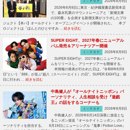
2026年8月9日
Ｊ－ＰＯＰ
2026年8月8日に東京・紀伊國屋書店新宿本店
で、森永乳業のマウントレーニアと「新潮文庫
の100冊」を企画する新潮文庫がコラボしたプロ
ジェクト【本パ】オールナイト・オープニングイベントが開催された。 本プ
ロジェクトは「ほんとのひとやすみ …
続きを読む
SUPER EIGHT、2027年春にニューアル
バム発売＆アリーナツアー開催
2026年8月8日
Ｊ－ＰＯＰ
SUPER EIGHTが、2027年春にニューアルバ
ムをリリースし、アリーナツアーを開催する。
本情報の発表が行われた日は、“令和8年8月8
日”という「888」が並ぶ“超八（スーパーエイト）の日”。SUPER EIGHTは、前
日に行われ …
続きを読む
中島健人が『オールナイトニッポン』パ
ーソナリティ、人生相談を受け『遊戯
王』の話をするコーナーも
2026年8月8日
Ｊ－ＰＯＰ
中島健人が、2026年8月14日深夜に放送とな
るニッポン放送『オールナイトニッポン』のパ
ーソナリティを担当する。 8月19日にニューシングル『鬼事 / Fiction Love』