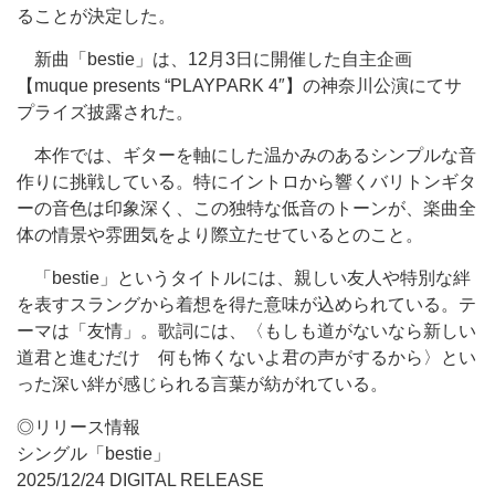
ることが決定した。
新曲「bestie」は、12月3日に開催した自主企画
【muque presents “PLAYPARK 4″】の神奈川公演にてサ
プライズ披露された。
本作では、ギターを軸にした温かみのあるシンプルな音
作りに挑戦している。特にイントロから響くバリトンギタ
ーの音色は印象深く、この独特な低音のトーンが、楽曲全
体の情景や雰囲気をより際立たせているとのこと。
「bestie」というタイトルには、親しい友人や特別な絆
を表すスラングから着想を得た意味が込められている。テ
ーマは「友情」。歌詞には、〈もしも道がないなら新しい
道君と進むだけ 何も怖くないよ君の声がするから〉とい
った深い絆が感じられる言葉が紡がれている。
◎リリース情報
シングル「bestie」
2025/12/24 DIGITAL RELEASE