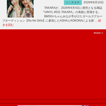
2026年8月10日
Ｊ－ＰＯＰ
TAKARAが、2026年9月4日に発売となる雑誌
『VI/NYL #031 TAKARA』の表紙に登場する。
BMSG×ちゃんみなが手がけたガールズグルー
プオーディション【No No Girls】に参加したASHAとKOKONAによる新 …
続
きを読む
more »