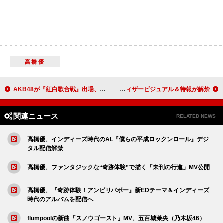
高橋優
AKB48が『紅白歌合戦』出場、前田敦子ら卒業メンバー8名も集結しスペシャルヒットメドレー
永瀬廉（King & Prince）×吉川愛W主演映画『鬼の花嫁』3月公開、ティザービジュアル＆特報が解禁
関連ニュース
RELATED NEWS
高橋優、インディーズ時代のAL『僕らの平成ロックンロール』デジ
タル配信解禁
高橋優、ファンタジックな“奇跡体験”で描く「未刊の行進」MV公開
高橋優、『奇跡体験！アンビリバボー』新EDテーマ＆インディーズ
時代のアルバムを配信へ
flumpoolの新曲「スノウゴースト」MV、五百城茉央（乃木坂46）