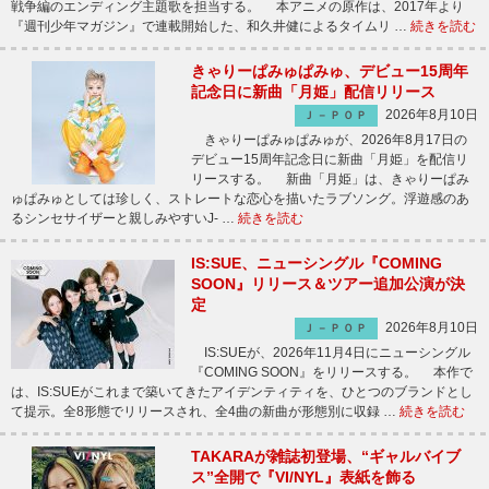
戦争編のエンディング主題歌を担当する。 本アニメの原作は、2017年より
『週刊少年マガジン』で連載開始した、和久井健によるタイムリ …
続きを読む
きゃりーぱみゅぱみゅ、デビュー15周年
記念日に新曲「月姫」配信リリース
2026年8月10日
Ｊ－ＰＯＰ
きゃりーぱみゅぱみゅが、2026年8月17日の
デビュー15周年記念日に新曲「月姫」を配信リ
リースする。 新曲「月姫」は、きゃりーぱみ
ゅぱみゅとしては珍しく、ストレートな恋心を描いたラブソング。浮遊感のあ
るシンセサイザーと親しみやすいJ- …
続きを読む
IS:SUE、ニューシングル『COMING
SOON』リリース＆ツアー追加公演が決
定
2026年8月10日
Ｊ－ＰＯＰ
IS:SUEが、2026年11月4日にニューシングル
『COMING SOON』をリリースする。 本作で
は、IS:SUEがこれまで築いてきたアイデンティティを、ひとつのブランドとし
て提示。全8形態でリリースされ、全4曲の新曲が形態別に収録 …
続きを読む
TAKARAが雑誌初登場、“ギャルバイブ
ス”全開で『VI/NYL』表紙を飾る