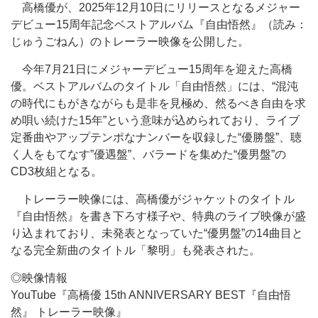
高橋優が、2025年12月10日にリリースとなるメジャー
デビュー15周年記念ベストアルバム『自由悟然』（読み：
じゅうごねん）のトレーラー映像を公開した。
今年7月21日にメジャーデビュー15周年を迎えた高橋
優。ベストアルバムのタイトル「自由悟然」には、“混沌
の時代にもがきながらも是非を見極め、然るべき自由を求
め唄い続けた15年”という意味が込められており、ライブ
定番曲やアップテンポなナンバーを収録した“優勝盤”、聴
く人をもてなす”優遇盤”、バラードを集めた“優男盤”の
CD3枚組となる。
トレーラー映像には、高橋優がジャケットのタイトル
『自由悟然』を書き下ろす様子や、特典のライブ映像が盛
り込まれており、未発表となっていた“優男盤”の14曲目と
なる完全新曲のタイトル「黎明」も発表された。
◎映像情報
YouTube『高橋優 15th ANNIVERSARY BEST『自由悟
然』 トレーラー映像』