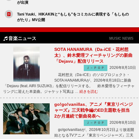
が出演
Tani Yuuki、HIKAKINと“もしも”をコミカルに表現する「もしもの
がたり」MV公開
音楽ニュース
MUSIC NEWS
SOTA HANAMURA（Da-iCE・花村想
太）、鈴木愛理フィーチャリングの新曲
「Dejavu」配信リリース
2026年8月10日
Ｊ－ＰＯＰ
花村想太（Da-iCE）のソロプロジェクト・
SOTA HANAMURAが、2026年8月18日に新曲
「Dejavu (feat. AIRI SUZUKI)」を配信リリースする。 鈴木愛理をフィーチャ
リングに迎えた本楽曲。ジャケット写真は …
続きを読む
go!go!vanillas、アニメ『東京リベンジ
ャーズ』三天戦争編のED主題歌を担当
2か月連続で新曲発表へ
2026年8月10日
Ｊ－ＰＯＰ
go!go!vanillasが、2026年10月2日より放送開
始となるTVアニメ『東京リベンジャーズ』三天