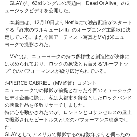
GLAYが、63rdシングルの表題曲「Dead Or Alive」のミ
ュージックビデオを公開した。
本楽曲は、12月10日よりNetflixにて独占配信がスタート
する『終末のワルキューレIII』のオープニング主題歌に決
定している。また今回アーティスト写真とMVは米ニュー
ヨークで撮影された。
MVでは、ニューヨークの持つ多様性と創造性が映像に
は収められており、ロックの象徴とも言える“ルーフトッ
プ”でのパフォーマンスが繰り広げられている。
◎PIERCE GABRIEL（MV監督）コメント
ニューヨークでの撮影が前提となった今回のミュージック
ビデオ企画に際し、私は大都市を舞台としたロックバンド
の映像作品を多数リサーチしました。
特に心を動かされたのが、ロンドンとロサンゼルスの屋上
で撮影されたビートルズとU2のパフォーマンス映像でし
た。
GLAYとしてアメリカで撮影するのは数年ぶりと伺ったの