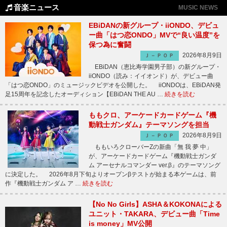
音楽ニュース
MUSIC NEWS
EBiDANの新グループ・iiONDO、デビュ
ー曲「はつ恋ONDO」MVで“良い温度”を
保つ為に奮闘
2026年8月9日
Ｊ－ＰＯＰ
EBiDAN（恵比寿学園男子部）の新グループ・
iiONDO（読み：イイオンド）が、デビュー曲
「はつ恋ONDO」のミュージックビデオを公開した。 iiONDOは、EBiDAN発
足15周年を記念したオーディション【EBiDAN THE AU …
続きを読む
ももクロ、アーケードカードゲーム『機
動戦士ガンダム』テーマソングを担当
2026年8月9日
Ｊ－ＰＯＰ
ももいろクローバーZの新曲「無 我 夢 中」
が、アーケードカードゲーム『機動戦士ガンダ
ム アーセナルコマンダー ver.β』のテーマソング
に決定した。 2026年8月下旬よりオープンβテストが始まる本ゲームは、前
作『機動戦士ガンダム ア …
続きを読む
【No No Girls】ASHA＆KOKONAによる
ユニット・TAKARA、デビュー曲「Time
is money」MV公開