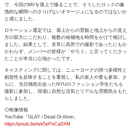
で、今回のMVを屋上で撮ることで、そうしたロックの象
徴的な瞬間へのさりげないオマージュになるのではないか
と感じました。
ロケーション選定では、屋上からの景観と地上からの見え
方の双方にこだわり、複数の候補地を時間をかけて検討し
ました。結果として、非常に高所での撮影であったにもか
かわらず、メンバーの皆様が「やろう」と言ってくださっ
たことが本当に心強かったです。
キャスティングに関しては、ニューヨークの持つ多様性と
創造性を反映することを重視し、私の友人や妻も参加。さ
らに、当日偶然出会ったNYUのファッション学生たちも
撮影に参加し、現場に自然な活気とリアルな雰囲気をもた
らしました。
◎映像情報
YouTube『GLAY / Dead Or Alive』
https://youtu.be/wk5ePoCa0XM