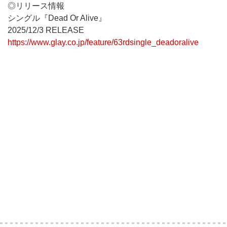
◎リリース情報
シングル『Dead Or Alive』
2025/12/3 RELEASE
https://www.glay.co.jp/feature/63rdsingle_deadoralive