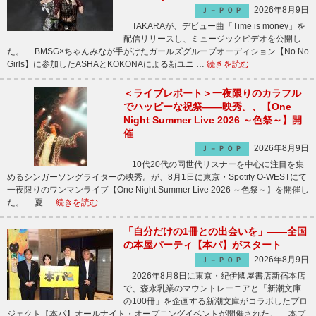
2026年8月9日
Ｊ－ＰＯＰ
TAKARAが、デビュー曲「Time is money」を
配信リリースし、ミュージックビデオを公開し
た。 BMSG×ちゃんみなが手がけたガールズグループオーディション【No No
Girls】に参加したASHAとKOKONAによる新ユニ …
続きを読む
＜ライブレポート＞一夜限りのカラフル
でハッピーな祝祭――映秀。、【One
Night Summer Live 2026 ～色祭～】開
催
2026年8月9日
Ｊ－ＰＯＰ
10代20代の同世代リスナーを中心に注目を集
めるシンガーソングライターの映秀。が、8月1日に東京・Spotify O-WESTにて
一夜限りのワンマンライブ【One Night Summer Live 2026 ～色祭～】を開催し
た。 夏 …
続きを読む
「自分だけの1冊との出会いを」――全国
の本屋パーティ【本パ】がスタート
2026年8月9日
Ｊ－ＰＯＰ
2026年8月8日に東京・紀伊國屋書店新宿本店
で、森永乳業のマウントレーニアと「新潮文庫
の100冊」を企画する新潮文庫がコラボしたプロ
ジェクト【本パ】オールナイト・オープニングイベントが開催された。 本プ