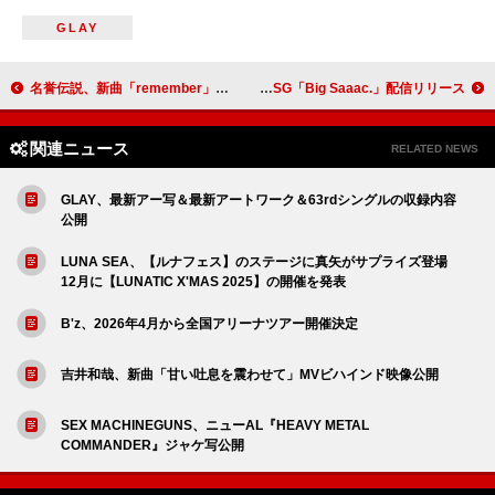
GLAY
名誉伝説、新曲「remember」リリース決定＆FM802『ROCK KIDS』で音源初解禁へ
石若駿、1stフルAL『CLEANUP』10周年を飾るニューSG「Big Saaac.」配信リリース
関連ニュース
RELATED NEWS
GLAY、最新アー写＆最新アートワーク＆63rdシングルの収録内容
公開
LUNA SEA、【ルナフェス】のステージに真矢がサプライズ登場
12月に【LUNATIC X'MAS 2025】の開催を発表
B'z、2026年4月から全国アリーナツアー開催決定
吉井和哉、新曲「甘い吐息を震わせて」MVビハインド映像公開
SEX MACHINEGUNS、ニューAL『HEAVY METAL
COMMANDER』ジャケ写公開