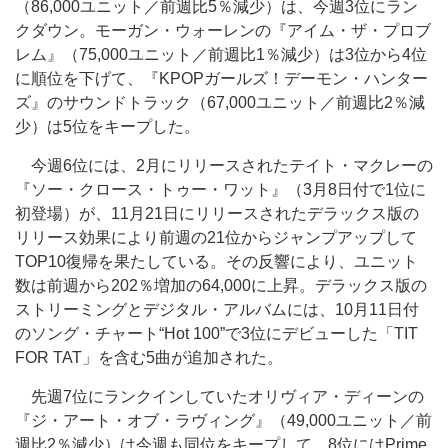
（86,000ユニット／前週比5％減少）は、今週3位にラン
クダウン。モーガン・ウォーレンの『アイム・ザ・プロブ
レム』（75,000ユニット／前週比1％減少）は3位から4位
に順位を下げて、『KPOPガールズ！デーモン・ハンター
ズ』のサウンドトラック（67,000ユニット／前週比2％減
少）は5位をキープした。
今週6位には、2月にリリースされたテイト・マクレーの
『ソー・クロース・トゥー・ワット』（3月8日付で1位に
初登場）が、11月21日にリリースされたデラックス版の
リリース効果により前週の21位からジャンプアップして
TOP10復帰を果たしている。その反響により、ユニット
数は前週から202％増加の64,000に上昇。デラックス版の
ストリーミングとデジタル・アルバムには、10月11日付
のソング・チャート“Hot 100”で3位にデビューした「TIT
FOR TAT」を含む5曲が追加された。
先週7位にランクインしていたオリヴィア・ディーンの
『ジ・アート・オブ・ラヴィング』（49,000ユニット／前
週比2％減少）は今週も同位をキープして、8位にはPrime