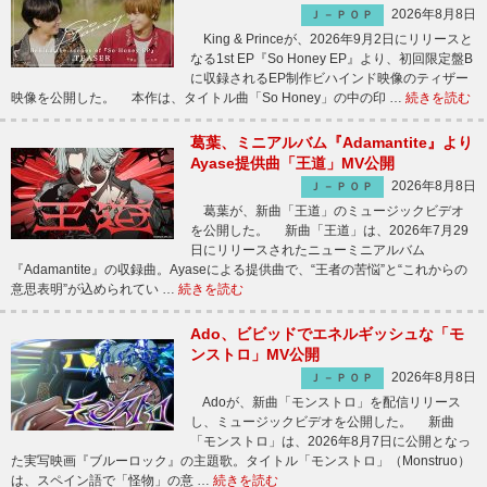
2026年8月8日
Ｊ－ＰＯＰ
King & Princeが、2026年9月2日にリリースと
なる1st EP『So Honey EP』より、初回限定盤B
に収録されるEP制作ビハインド映像のティザー
映像を公開した。 本作は、タイトル曲「So Honey」の中の印 …
続きを読む
葛葉、ミニアルバム『Adamantite』より
Ayase提供曲「王道」MV公開
2026年8月8日
Ｊ－ＰＯＰ
葛葉が、新曲「王道」のミュージックビデオ
を公開した。 新曲「王道」は、2026年7月29
日にリリースされたニューミニアルバム
『Adamantite』の収録曲。Ayaseによる提供曲で、“王者の苦悩”と“これからの
意思表明”が込められてい …
続きを読む
Ado、ビビッドでエネルギッシュな「モ
ンストロ」MV公開
2026年8月8日
Ｊ－ＰＯＰ
Adoが、新曲「モンストロ」を配信リリース
し、ミュージックビデオを公開した。 新曲
「モンストロ」は、2026年8月7日に公開となっ
た実写映画『ブルーロック』の主題歌。タイトル「モンストロ」（Monstruo）
は、スペイン語で「怪物」の意 …
続きを読む