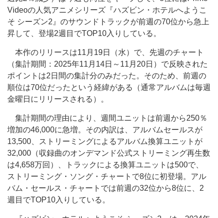
Videoの人気アニメシリーズ『ハズビン・ホテルへようこ
そ シーズン2』のサウンドトラックが前週の70位から急上
昇して、登場2週目でTOP10入りしている。
本作のリリースは11月19日（水）で、先週のチャート
（集計期間：2025年11月14日～11月20日）で反映された
ポイントは2日間の集計分のみだった。そのため、前週の
順位は70位だったという経緯がある（通常アルバムは毎週
金曜日にリリースされる）。
集計期間の理由により、週間ユニットは前週から250％
増加の46,000に急増。その内訳は、アルバムセールスが
13,500、ストリーミングによるアルバム換算ユニットが
32,000（収録曲のオンデマンド公式ストリーミング再生数
は4,658万回）、トラックによる換算ユニットは500で、
ストリーミング・ソング・チャートで8位に初登場。アル
バム・セールス・チャートでは前週の32位から8位に、2
週目でTOP10入りしている。