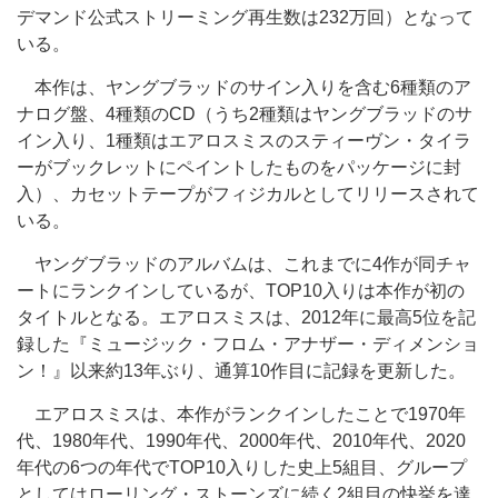
デマンド公式ストリーミング再生数は232万回）となって
いる。
本作は、ヤングブラッドのサイン入りを含む6種類のア
ナログ盤、4種類のCD（うち2種類はヤングブラッドのサ
イン入り、1種類はエアロスミスのスティーヴン・タイラ
ーがブックレットにペイントしたものをパッケージに封
入）、カセットテープがフィジカルとしてリリースされて
いる。
ヤングブラッドのアルバムは、これまでに4作が同チャ
ートにランクインしているが、TOP10入りは本作が初の
タイトルとなる。エアロスミスは、2012年に最高5位を記
録した『ミュージック・フロム・アナザー・ディメンショ
ン！』以来約13年ぶり、通算10作目に記録を更新した。
エアロスミスは、本作がランクインしたことで1970年
代、1980年代、1990年代、2000年代、2010年代、2020
年代の6つの年代でTOP10入りした史上5組目、グループ
としてはローリング・ストーンズに続く2組目の快挙を達