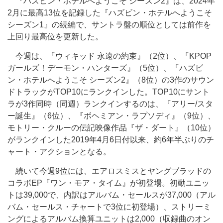
『ハズビン・ホテルへようこそ シーズン2』は、2024年
2月に最高13位を記録した『ハズビン・ホテルへようこそ
シーズン1』の続編で、サントラ盤の順位としては前作を
上回り最高位を更新した。
今週は、『ウィキッド 永遠の約束』（2位）、『KPOP
ガールズ！デーモン・ハンターズ』（5位）、『ハズビ
ン・ホテルへようこそ シーズン2』（8位）の3作のサウン
ドトラックがTOP10にランクインした。TOP10にサント
ラが3作同時（同週）ランクインするのは、『アリー/スタ
ー誕生』（6位）、『ボヘミアン・ラプソディ』（9位）、
モトリー・クルーの伝記映像作品『ザ・ダート』（10位）
がランクインした2019年4月6日付以来、約6年半ぶりのチ
ャート・アクションとなる。
続いて今週9位には、エアロスミスとヤングブラッドの
コラボEP『ワン・モア・タイム』が初登場。初動ユニッ
トは39,000で、内訳はアルバム・セールスが37,000（アル
バム・セールス・チャートで3位に初登場）、ストリーミ
ングによるアルバム換算ユニットは2,000（収録曲のオン