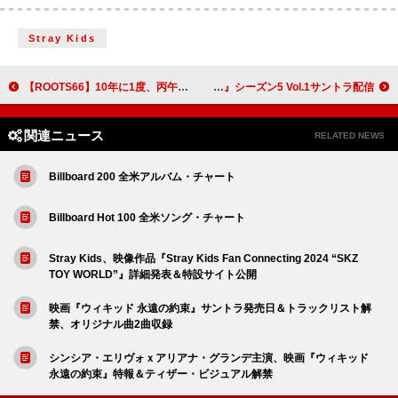
Stray Kids
【ROOTS66】10年に1度、丙午1966年生まれのミュージシャンたちが集結
故マイケル・ジャクソン／ABBA収録、『ストレンジャー・シングス』シーズン5 Vol.1サントラ配信
関連ニュース
RELATED NEWS
Billboard 200 全米アルバム・チャート
Billboard Hot 100 全米ソング・チャート
Stray Kids、映像作品『Stray Kids Fan Connecting 2024 “SKZ
TOY WORLD”』詳細発表＆特設サイト公開
映画『ウィキッド 永遠の約束』サントラ発売日＆トラックリスト解
禁、オリジナル曲2曲収録
シンシア・エリヴォｘアリアナ・グランデ主演、映画『ウィキッド
永遠の約束』特報＆ティザー・ビジュアル解禁