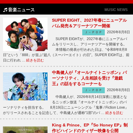
音楽ニュース
MUSIC NEWS
SUPER EIGHT、2027年春にニューアル
バム発売＆アリーナツアー開催
2026年8月8日
Ｊ－ＰＯＰ
SUPER EIGHTが、2027年春にニューアルバ
ムをリリースし、アリーナツアーを開催する。
本情報の発表が行われた日は、“令和8年8月8
日”という「888」が並ぶ“超八（スーパーエイト）の日”。SUPER EIGHTは、前
日に行われ …
続きを読む
中島健人が『オールナイトニッポン』パ
ーソナリティ、人生相談を受け『遊戯
王』の話をするコーナーも
2026年8月8日
Ｊ－ＰＯＰ
中島健人が、2026年8月14日深夜に放送とな
るニッポン放送『オールナイトニッポン』のパ
ーソナリティを担当する。 8月19日にニューシングル『鬼事 / Fiction Love』
がリリースされることを記念して、中島健人が通称“1部”のパ …
続きを読む
King & Prince、EP『So Honey EP』制
作ビハインドのティザー映像を公開