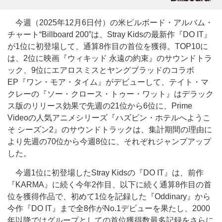
今週（2025年12月6日付）の米ビルボード・アルバム・
チャート“Billboard 200”は、Stray Kidsの最新作『DO IT』
が1位に初登場して、通算8作目の首位を獲得。TOP10に
は、2位に映画『ウィキッド 永遠の約束』のサウンドトラ
ック、9位にエアロスミスとヤングブラッドのコラボ
EP『ワン・モア・タイム』がデビューして、テイト・マ
クレーの『ソー・クロース・トゥー・ワット』はデラック
ス版のリリース効果で先週の21位から6位に、Prime
Videoの人気アニメシリーズ『ハズビン・ホテルへようこ
そ シーズン2』のサウンドトラックは、集計期間の理由に
より先週の70位から今週8位に、それぞれジャンプアップ
した。
今週1位に初登場したStray Kidsの『DO IT』は、前作
『KARMA』に続く今年2作目、以下に続く通算8作目の首
位を獲得作品で、初めて1位を記録した『Oddinary』から
今作『DO IT』まで全8作がNo.1デビューを果たし、2000
年以降ではグループとしての首位獲得数最多記録をさらに