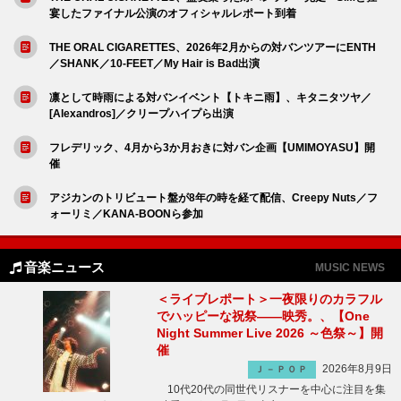
宴したファイナル公演のオフィシャルレポート到着
THE ORAL CIGARETTES、2026年2月からの対バンツアーにENTH
／SHANK／10-FEET／My Hair is Bad出演
凛として時雨による対バンイベント【トキニ雨】、キタニタツヤ／
[Alexandros]／クリープハイプら出演
フレデリック、4月から3か月おきに対バン企画【UMIMOYASU】開
催
アジカンのトリビュート盤が8年の時を経て配信、Creepy Nuts／フ
ォーリミ／KANA-BOONら参加
音楽ニュース
MUSIC NEWS
＜ライブレポート＞一夜限りのカラフル
でハッピーな祝祭――映秀。、【One
Night Summer Live 2026 ～色祭～】開
催
2026年8月9日
Ｊ－ＰＯＰ
10代20代の同世代リスナーを中心に注目を集