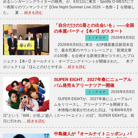
めるシンガーソングライターの映秀。が、8月1日に東京・Spotify O-WESTにて
一夜限りのワンマンライブ【One Night Summer Live 2026 ～色祭～】を開催し
た。 夏 …
続きを読む
「自分だけの1冊との出会いを」――全国
の本屋パーティ【本パ】がスタート
2026年8月9日
Ｊ－ＰＯＰ
2026年8月8日に東京・紀伊國屋書店新宿本店
で、森永乳業のマウントレーニアと「新潮文庫
の100冊」を企画する新潮文庫がコラボしたプロ
ジェクト【本パ】オールナイト・オープニングイベントが開催された。 本プ
ロジェクトは「ほんとのひとやすみ …
続きを読む
SUPER EIGHT、2027年春にニューアル
バム発売＆アリーナツアー開催
2026年8月8日
Ｊ－ＰＯＰ
SUPER EIGHTが、2027年春にニューアルバ
ムをリリースし、アリーナツアーを開催する。
本情報の発表が行われた日は、“令和8年8月8
日”という「888」が並ぶ“超八（スーパーエイト）の日”。SUPER EIGHTは、前
日に行われ …
続きを読む
中島健人が『オールナイトニッポン』パ