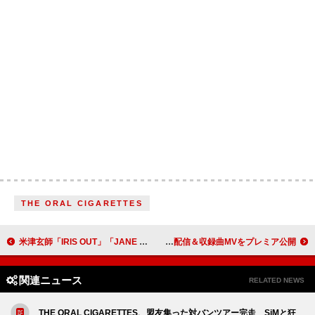
THE ORAL CIGARETTES
米津玄師「IRIS OUT」「JANE DOE」使用、お台場で劇場版『チェンソーマン レゼ篇』 スペシャル花火
Travis Japan、ニューアルバム『’s travelers』全曲先行配信＆収録曲MVをプレミア公開
関連ニュース
RELATED NEWS
THE ORAL CIGARETTES、盟友集った対バンツアー完走 SiMと狂