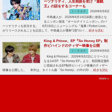
ーソナリティ、人生相談を受け『遊戯
王』の話をするコーナーも
2026年8月8日
Ｊ－ＰＯＰ
中島健人が、2026年8月14日深夜に放送とな
るニッポン放送『オールナイトニッポン』のパ
ーソナリティを担当する。 8月19日にニューシングル『鬼事 / Fiction Love』
がリリースされることを記念して、中島健人が通称“1部”のパ …
続きを読む
King & Prince、EP『So Honey EP』制
作ビハインドのティザー映像を公開
2026年8月8日
Ｊ－ＰＯＰ
King & Princeが、2026年9月2日にリリースと
なる1st EP『So Honey EP』より、初回限定盤B
に収録されるEP制作ビハインド映像のティザー
映像を公開した。 本作は、タイトル曲「So Honey」の中の印 …
続きを読む
more »