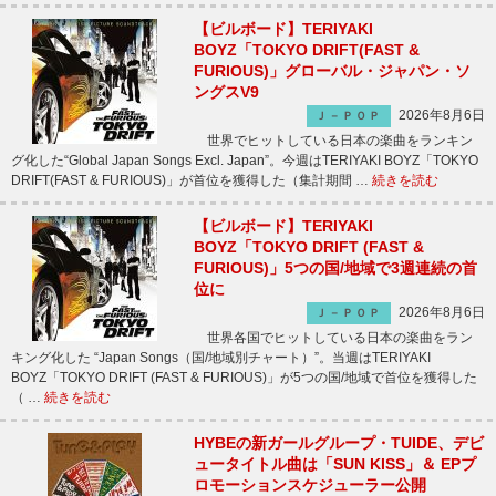
【ビルボード】TERIYAKI
BOYZ「TOKYO DRIFT(FAST &
FURIOUS)」グローバル・ジャパン・ソ
ングスV9
2026年8月6日
Ｊ－ＰＯＰ
世界でヒットしている日本の楽曲をランキン
グ化した“Global Japan Songs Excl. Japan”。今週はTERIYAKI BOYZ「TOKYO
DRIFT(FAST & FURIOUS)」が首位を獲得した（集計期間 …
続きを読む
【ビルボード】TERIYAKI
BOYZ「TOKYO DRIFT (FAST &
FURIOUS)」5つの国/地域で3週連続の首
位に
2026年8月6日
Ｊ－ＰＯＰ
世界各国でヒットしている日本の楽曲をラン
キング化した “Japan Songs（国/地域別チャート）”。当週はTERIYAKI
BOYZ「TOKYO DRIFT (FAST & FURIOUS)」が5つの国/地域で首位を獲得した
（ …
続きを読む
HYBEの新ガールグループ・TUIDE、デビ
ュータイトル曲は「SUN KISS」＆ EPプ
ロモーションスケジューラー公開