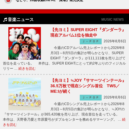
音楽ニュース
MUSIC NEWS
【先ヨミ】SUPER EIGHT『ダンダーラ』
現在アルバム1位を独走中
2026年8月6日
Ｊ－ＰＯＰ
今週のCDアルバム売上レポートから2026年8
月3日～8月5日の集計が明らかとなり、SUPER
EIGHT『ダンダーラ』が111,111枚を売り上げて
首位を走っている。 本作は、SUPER EIGHTにとって約2年ぶりのフィジカル
リリー …
続きを読む
【先ヨミ】≒JOY『サマーツインテール』
36.5万枚で現在シングル首位 TWS／
ME:Iが続く
2026年8月6日
Ｊ－ＰＯＰ
今週のCDシングル売上レポートから2026年8
月3日～8月5日の集計が明らかとなり、≒JOYの
『サマーツインテール』が365,420枚を売り上げ、現在首位を走っている。
本作は、天野香乃愛と市原愛弓がダブルセンターを務めるサマーソング。 …
続
きを読む