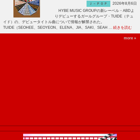
2026年8月6日
Ｊ－ＰＯＰ
HYBE MUSIC GROUPの新レーベル・ABDよ
りデビューするガールグループ・TUIDE（テュ
イド）の、デビュータイトル曲について情報が解禁された。
TUIDE（SEOHEE、SEOYEON、ELENA、JIA、SAKI、SEAH …
続きを読む
more »