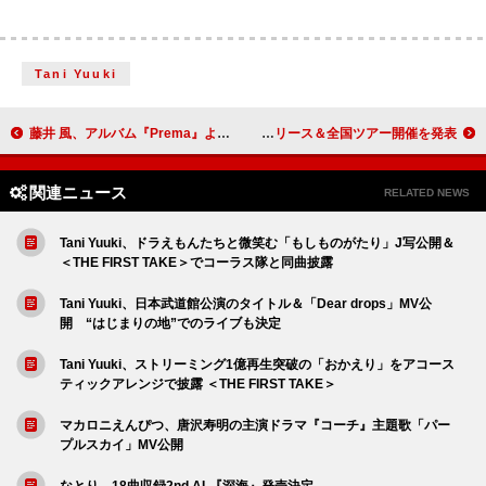
Tani Yuuki
藤井 風、アルバム『Prema』より「Casket Girl」MV公開
TOOBOE、ニューアルバム『EVER GREEN』リリース＆全国ツアー開催を発表
関連ニュース
RELATED NEWS
Tani Yuuki、ドラえもんたちと微笑む「もしものがたり」J写公開＆
＜THE FIRST TAKE＞でコーラス隊と同曲披露
Tani Yuuki、日本武道館公演のタイトル＆「Dear drops」MV公
開 “はじまりの地”でのライブも決定
Tani Yuuki、ストリーミング1億再生突破の「おかえり」をアコース
ティックアレンジで披露 ＜THE FIRST TAKE＞
マカロニえんぴつ、唐沢寿明の主演ドラマ『コーチ』主題歌「パー
プルスカイ」MV公開
なとり、18曲収録2nd AL『深海』発売決定