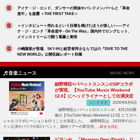
アイナ・ジ・エンド、ダンサーの実妹やバンドメンバーらと「革命
道中」を披露 ＜THE FIRST TAKE＞
＜インタビュー＞売れるという目標を掲げたほうが楽しい――アイ
ナ・ジ・エンド「革命道中 - On The Way」国内外でロングヒット、
メインストリームで闘う葛藤と覚悟
小嶋陽菜が登場、SKY-HIと経営者同士ならではの『DIVE TO THE
NEW WORLD』公開収録レポート到着
音楽ニュース
MUSIC NEWS
細野晴臣×パペットスンスンのSPコラボ
が実現、【YouTube Music Weekend
12.0】にヘッドライナーとして出演決定
2026年8月6日
Ｊ－ＰＯＰ
細野晴臣とパペットのスンスンが、8月23日開
催の【YouTube Music Weekend 12.0】にてスペ
シャルコラボレーションを行うことが決定した。 細野晴臣は、2025年のロン
ドン公演やパリでのDJイベント、国内ツアーの即完売 …
続きを読む
ビヨンセ、「Morning Dew (Donk)」リ