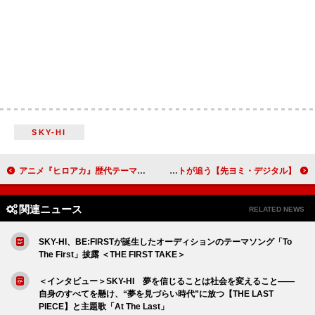
SKY-HI
アニメ『ヒロアカ』歴代テーマ曲のオンラインリスニングパーティー開催、【垂れ流せ！ヒロアカソング！2025】
【先ヨミ・デジタル】米津玄師、「IRIS OUT」「JANE DOE」で引き続きストリーミングトップ2独占中 ミセス「狭心症」をはじめRADWIMPSトリビュートが追う
関連ニュース
RELATED NEWS
SKY-HI、BE:FIRSTが誕生したオーディションのテーマソング「To
The First」披露 ＜THE FIRST TAKE＞
＜インタビュー＞SKY-HI 夢を信じることは社会を変えること――
自身のすべてを懸け、“夢を見づらい時代”に放つ【THE LAST
PIECE】と主題歌「At The Last」