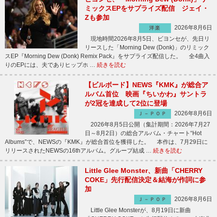
ミックスEPをサプライズ配信 ジェイ・
Zも参加
2026年8月6日
洋楽
現地時間2026年8月5日、ビヨンセが、先日リ
リースした「Morning Dew (Donk)」のリミック
スEP『Morning Dew (Donk) Remix Pack』をサプライズ配信した。 全4曲入
りのEPには、夫でありヒップホ …
続きを読む
【ビルボード】NEWS『KMK』が総合ア
ルバム首位 映画『ちいかわ』サントラ
が2冠を達成して2位に登場
2026年8月6日
Ｊ－ＰＯＰ
2026年8月5日公開（集計期間：2026年7月27
日～8月2日）の総合アルバム・チャート“Hot
Albums”で、NEWSの『KMK』が総合首位を獲得した。 本作は、7月29日に
リリースされたNEWSの16thアルバム。グループ結成 …
続きを読む
Little Glee Monster、新曲「CHERRY
COKE」先行配信決定＆結海が作詞に参
加
2026年8月6日
Ｊ－ＰＯＰ
Little Glee Monsterが、8月19日に新曲