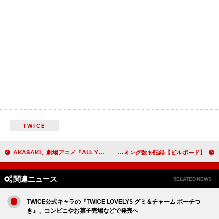
TWICE
AKASAKI、劇場アニメ『ALL YOU NEED IS KILL』主題歌の新曲「連れてって」配信リリース
【ビルボード】RADWIMPSのトリビュートアルバム『Dear Jubilee -RADWIMPS TRIBUTE-』が総合アルバム首位 歴代最多のストリーミング数を記録
関連ニュース
RELATED NEWS
TWICE公式キャラの『TWICE LOVELYS グミ＆チャーム ポーチつ
き』、コンビニやお菓子売場などで発売へ