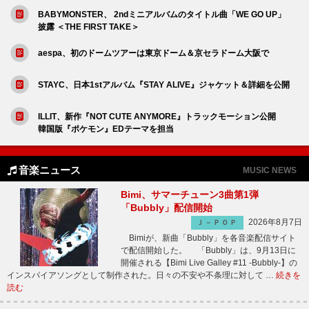
BABYMONSTER、 2ndミニアルバムのタイトル曲「WE GO UP」
披露 ＜THE FIRST TAKE＞
aespa、初のドームツアーは東京ドーム＆京セラドーム大阪で
STAYC、日本1stアルバム『STAY ALIVE』ジャケット＆詳細を公開
ILLIT、新作『NOT CUTE ANYMORE』トラックモーション公開
韓国版『ポケモン』EDテーマを担当
音楽ニュース
MUSIC NEWS
Bimi、サマーチューン3曲第1弾
「Bubbly」配信開始
2026年8月7日
Ｊ－ＰＯＰ
Bimiが、新曲「Bubbly」を各音楽配信サイト
で配信開始した。 「Bubbly」は、9月13日に
開催される【Bimi Live Galley #11 -Bubbly-】の
インスパイアソングとして制作された。日々の不安や不条理に対して …
続きを
読む