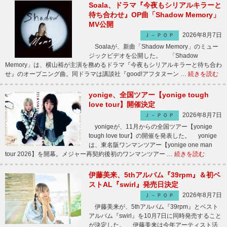
Soala、ドラマ『今夜もシリアルキラーと
待ち合わせ』OP曲「Shadow Memory」
MV公開
2026年8月7日
Ｊ－ＰＯＰ
Soalaが、新曲「Shadow Memory」のミュー
ジックビデオを公開した。 「Shadow
Memory」は、横山裕が主演を務めるドラマ『今夜もシリアルキラーと待ち合わ
せ』のオープニング曲。同ドラマは講談社『good!アフタヌーン …
続きを読む
yonige、全国ツアー【yonige tough
love tour】開催決定
2026年8月7日
Ｊ－ＰＯＰ
yonigeが、11月からの全国ツアー【yonige
tough love tour】の開催を発表した。 yonige
は、東名阪ワンマンツアー【yonige one man
tour 2026】を開幕。メジャー再契約後初のワンマンツアー …
続きを読む
伊藤美来、5thアルバム『39rpm』＆初ベ
ストAL『swirl』発売日決定
2026年8月7日
Ｊ－ＰＯＰ
伊藤美来が、5thアルバム『39rpm』とベスト
アルバム『swirl』を10月7日に同時発売すること
が決定した。 伊藤美来は今年アーティスト活