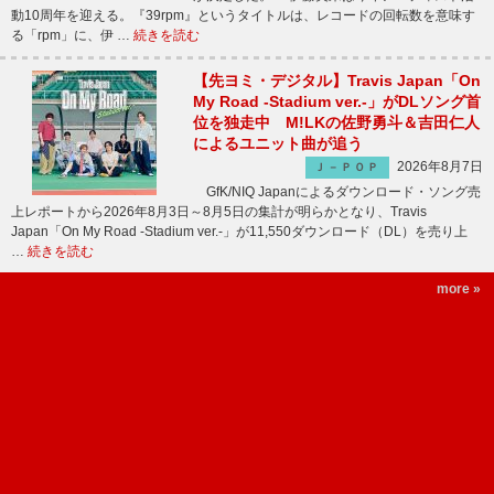
動10周年を迎える。『39rpm』というタイトルは、レコードの回転数を意味す
る「rpm」に、伊 …
続きを読む
【先ヨミ・デジタル】Travis Japan「On
My Road -Stadium ver.-」がDLソング首
位を独走中 M!LKの佐野勇斗＆吉田仁人
によるユニット曲が追う
2026年8月7日
Ｊ－ＰＯＰ
GfK/NIQ Japanによるダウンロード・ソング売
上レポートから2026年8月3日～8月5日の集計が明らかとなり、Travis
Japan「On My Road -Stadium ver.-」が11,550ダウンロード（DL）を売り上
…
続きを読む
more »