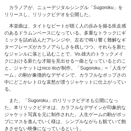
カラノアが、ニューデジタルシングル「Sugoroku」を
リリースし、リリックビデオを公開した。
本楽曲は、タイトなビートが聴く人の歩みを煽る疾走感
のあるドラムンベースになっている。多重なトラックにギ
ミックを詰め込んだアレンジや、左右で鳴り響く難解なギ
ターフレーズがカラノアらしさを残しつつ、それらを新た
なジャンルに落とし込むことで、Vo.雄大のトラックメイ
クにおける新たな才能を見出せる一曲となっているとのこ
と。ジャケットはnico itoが制作。「Sugoroku」=「人生ゲ
ーム」の駒が象徴的なデザインで、カラフルなポップさの
中にどこかレトロな哀愁が漂うジャケットに仕上がってい
る。
また、「Sugoroku」のリリックビデオも公開になっ
た。本リリックビデオは、カラフルなデザインが印象的な
ジャケット写真を元に制作された。人生ゲームの駒がポッ
プにマスを進んでいく様は、シンプルながらも観ていて飽
きさせない映像になっているという。