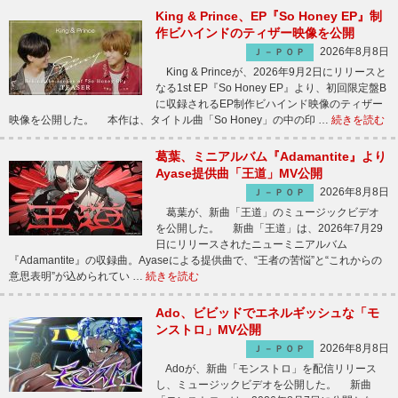
King & Prince、EP『So Honey EP』制
作ビハインドのティザー映像を公開
2026年8月8日
Ｊ－ＰＯＰ
King & Princeが、2026年9月2日にリリースと
なる1st EP『So Honey EP』より、初回限定盤B
に収録されるEP制作ビハインド映像のティザー
映像を公開した。 本作は、タイトル曲「So Honey」の中の印 …
続きを読む
葛葉、ミニアルバム『Adamantite』より
Ayase提供曲「王道」MV公開
2026年8月8日
Ｊ－ＰＯＰ
葛葉が、新曲「王道」のミュージックビデオ
を公開した。 新曲「王道」は、2026年7月29
日にリリースされたニューミニアルバム
『Adamantite』の収録曲。Ayaseによる提供曲で、“王者の苦悩”と“これからの
意思表明”が込められてい …
続きを読む
Ado、ビビッドでエネルギッシュな「モ
ンストロ」MV公開
2026年8月8日
Ｊ－ＰＯＰ
Adoが、新曲「モンストロ」を配信リリース
し、ミュージックビデオを公開した。 新曲