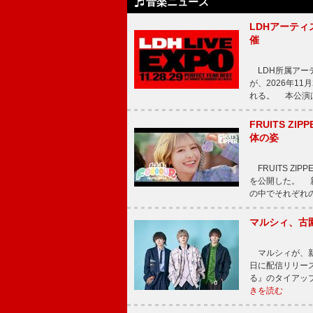
音楽ニュース
LDHアーティス
催
LDH所属アーティス
が、2026年1
れる。 本公演は
FRUITS ZI
体の姿
FRUITS ZI
を公開した。 新曲
の中でそれぞれ
マルシィ、古
マルシィが、新
日に配信リリー
る』のタイアッ
きを読む