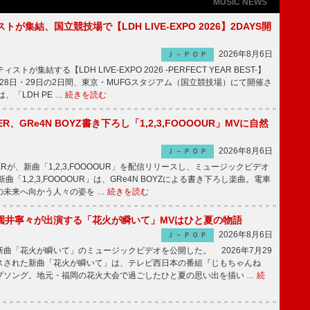
MUSIC NEWS
トが集結、国立競技場で【LDH LIVE-EXPO 2026】2DAYS開
2026年8月6日
Ｊ－ＰＯＰ
トが集結する【LDH LIVE-EXPO 2026 -PERFECT YEAR BEST-】
1月28日・29日の2日間、東京・MUFGスタジアム（国立競技場）にて開催さ
、「LDH PE …
続きを読む
PPER、GRe4N BOYZ書き下ろし「1,2,3,FOOOOUR」MVに自然
2026年8月6日
Ｊ－ＰＯＰ
PPERが、新曲「1,2,3,FOOOOUR」を配信リリースし、ミュージックビデオ
「1,2,3,FOOOOUR」は、GRe4N BOYZによる書き下ろし楽曲。電車
の未来へ向かう人々の姿を …
続きを読む
園井寧々が出演する「花火が瞬いて」MVはひと夏の物語
2026年8月6日
Ｊ－ＰＯＰ
曲「花火が瞬いて」のミュージックビデオを公開した。 2026年7月29
スされた新曲「花火が瞬いて」は、テレビ西日本の番組『じもちゃんね
プソング。地元・福岡の花火大会で過ごしたひと夏の思い出を描い …
続