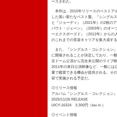
ースされた。
本作は、2015年リリースのベストア
した装い新たなベスト盤。『シングルス
と『ジョーディ』（2021年）の2枚
バウト・ジェーン』（2003年）のオ
ーエクスポーズド』（2012年）から
のこれまでの音楽キャリアを集大成す
また、『シングルス・コレクション』の
に開催されることが決定しており、一般
京ドーム公演から完全未公開のライブ映
2011年の来日公演映像など、一般に
量で鑑賞できる機会が提供される。そ
容で実施される予定だ。
◎リリース情報
アルバム『シングルス・コレクション
2025/11/26 RELEASE
UICY-16324 3,300円（tax in.）
◎イベント情報