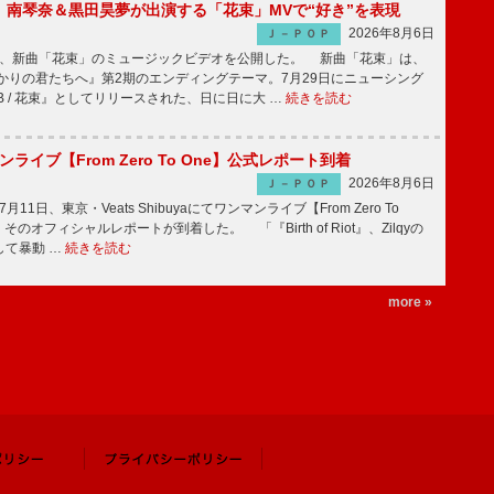
ake、南琴奈＆黒田昊夢が出演する「花束」MVで“好き”を表現
2026年8月6日
Ｊ－ＰＯＰ
keが、新曲「花束」のミュージックビデオを公開した。 新曲「花束」は、
かりの君たちへ』第2期のエンディングテーマ。7月29日にニューシング
LB / 花束』としてリリースされた、日に日に大 …
続きを読む
マンライブ【From Zero To One】公式レポート到着
2026年8月6日
Ｊ－ＰＯＰ
7月11日、東京・Veats Shibuyaにてワンマンライブ【From Zero To
そのオフィシャルレポートが到着した。 「『Birth of Riot』、Zilqyの
して暴動 …
続きを読む
more »