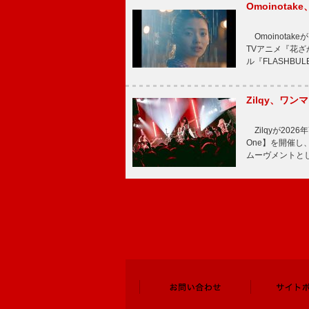
Omoinot
Omoinota
TVアニメ『花ざ
ル『FLASHBU
Zilqy、ワン
Zilqyが2026年
One】を開催し、
ムーヴメントと