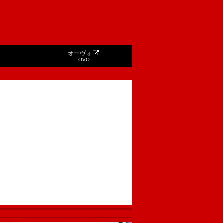
オーヴォ
OVO