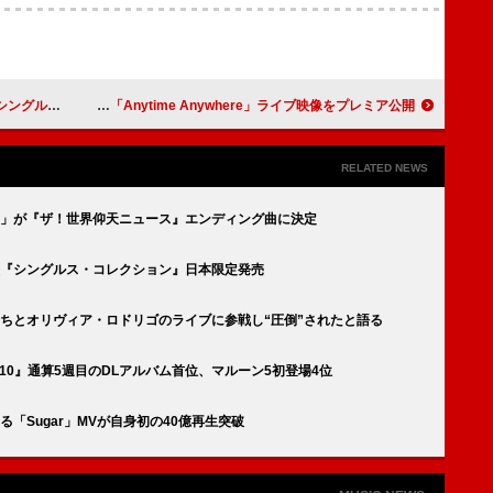
ー」MV公開
milet、台北公演より「Anytime Anywhere」ライブ映像をプレミア公開
RELATED NEWS
ー」が『ザ！世界仰天ニュース』エンディング曲に決定
盤『シングルス・コレクション』日本限定発売
ちとオリヴィア・ロドリゴのライブに参戦し“圧倒”されたと語る
LE『10』通算5週目のDLアルバム首位、マルーン5初登場4位
「Sugar」MVが自身初の40億再生突破