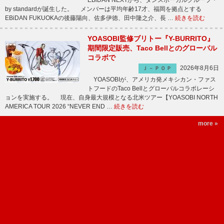
EBiDAN NEXTから、ダンスボーカルグループ・
by standardが誕生した。 メンバーは平均年齢17才、福岡を拠点とする
EBiDAN FUKUOKAの後藤陽向、佐多伊徳、田中隆之介、長 …
続きを読む
YOASOBI監修ブリトー『Y-BURRITO』
期間限定販売、Taco Bellとのグローバル
コラボで
2026年8月6日
Ｊ－ＰＯＰ
YOASOBIが、アメリカ発メキシカン・ファス
トフードのTaco Bellとグローバルコラボレーシ
ョンを実施する。 現在、自身最大規模となる北米ツアー【YOASOBI NORTH
AMERICA TOUR 2026 “NEVER END …
続きを読む
more »