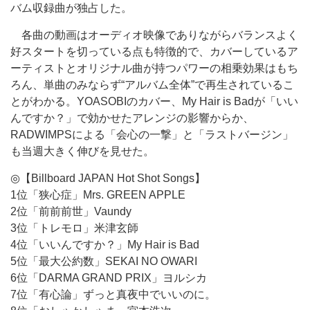
バム収録曲が独占した。
各曲の動画はオーディオ映像でありながらバランスよく
好スタートを切っている点も特徴的で、カバーしているア
ーティストとオリジナル曲が持つパワーの相乗効果はもち
ろん、単曲のみならず“アルバム全体”で再生されているこ
とがわかる。YOASOBIのカバー、My Hair is Badが「いい
んですか？」で効かせたアレンジの影響からか、
RADWIMPSによる「会心の一撃」と「ラストバージン」
も当週大きく伸びを見せた。
◎【Billboard JAPAN Hot Shot Songs】
1位「狭心症」Mrs. GREEN APPLE
2位「前前前世」Vaundy
3位「トレモロ」米津玄師
4位「いいんですか？」My Hair is Bad
5位「最大公約数」SEKAI NO OWARI
6位「DARMA GRAND PRIX」ヨルシカ
7位「有心論」ずっと真夜中でいいのに。