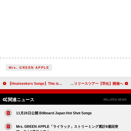
Mrs. GREEN APPLE
【Heatseekers Songs】This is LAST「シェイプシフター」2連覇 T字路sら初登場
yama、コンセプトEP『C.U.T』2026年3月に配信決定＆リリースツアー【羽化】開催へ
関連ニュース
RELATED NEWS
11月26日公開 Billboard Japan Hot Shot Songs
Mrs. GREEN APPLE「ライラック」ストリーミング累計8億回突