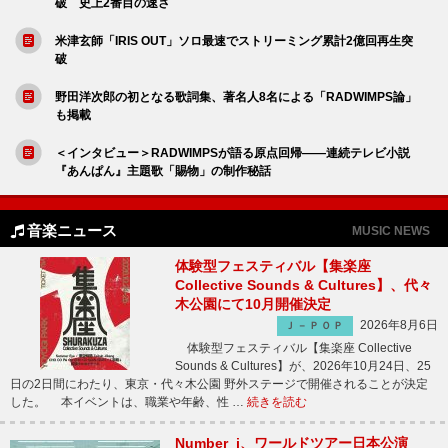
破 史上2番目の速さ
米津玄師「IRIS OUT」ソロ最速でストリーミング累計2億回再生突
破
野田洋次郎の初となる歌詞集、著名人8名による「RADWIMPS論」
も掲載
＜インタビュー＞RADWIMPSが語る原点回帰――連続テレビ小説
『あんぱん』主題歌「賜物」の制作秘話
音楽ニュース
MUSIC NEWS
体験型フェスティバル【集楽座
Collective Sounds & Cultures】、代々
木公園にて10月開催決定
2026年8月6日
Ｊ－ＰＯＰ
体験型フェスティバル【集楽座 Collective
Sounds & Cultures】が、2026年10月24日、25
日の2日間にわたり、東京・代々木公園 野外ステージで開催されることが決定
した。 本イベントは、職業や年齢、性 …
続きを読む
Number_i、ワールドツアー日本公演