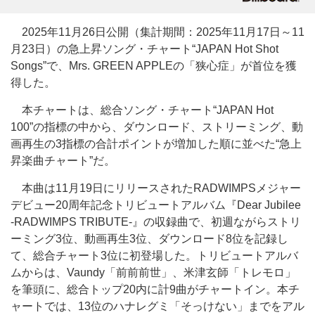
2025年11月26日公開（集計期間：2025年11月17日～11
月23日）の急上昇ソング・チャート“JAPAN Hot Shot
Songs”で、Mrs. GREEN APPLEの「狭心症」が首位を獲
得した。
本チャートは、総合ソング・チャート“JAPAN Hot
100”の指標の中から、ダウンロード、ストリーミング、動
画再生の3指標の合計ポイントが増加した順に並べた“急上
昇楽曲チャート”だ。
本曲は11月19日にリリースされたRADWIMPSメジャー
デビュー20周年記念トリビュートアルバム『Dear Jubilee
-RADWIMPS TRIBUTE-』の収録曲で、初週ながらストリ
ーミング3位、動画再生3位、ダウンロード8位を記録し
て、総合チャート3位に初登場した。トリビュートアルバ
ムからは、Vaundy「前前前世」、米津玄師「トレモロ」
を筆頭に、総合トップ20内に計9曲がチャートイン。本チ
ャートでは、13位のハナレグミ「そっけない」までをアル