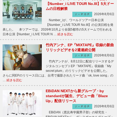
【Number_i LIVE TOUR No.III】5大ドー
ムの日程解禁
2026年8月6日
Ｊ－ＰＯＰ
Number_iが、ワールドツアー日本公演
【Number_i LIVE TOUR No.III】の公演日程を発
表した。 本ツアーでは、2026年10月より全国5都市の5大ドームで行われる
日本公演【Number_i LIVE TOUR N …
続きを読む
竹内アンナ、EP『MIXTAPE』収録の新曲
リリックビデオを2週連続公開
2026年8月6日
Ｊ－ＰＯＰ
竹内アンナが、8月12日に配信リリースするデ
ジタルコンセプトEP『MIXTAPE』収録曲「My
secret plum」のリリックビデオを公開した。
さらに同EPのリリース日には、台湾で撮影されたリード曲「ok, love song」の
…
続きを読む
EBiDAN NEXTから新グループ・by
standardが誕生、デビュー曲「Blaze
Up」配信リリース
2026年8月6日
Ｊ－ＰＯＰ
EBiDAN（恵比寿学園男子部）の研究生・