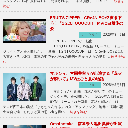
スタジアム（国立競技場）にて開催される。 本公演は、「LDH PE …
続きを
読む
FRUITS ZIPPER、GRe4N BOYZ書き下
ろし「1,2,3,FOOOOUR」MVに自然体の
姿
2026年8月6日
Ｊ－ＰＯＰ
FRUITS ZIPPERが、新曲
「1,2,3,FOOOOUR」を配信リリースし、ミュー
ジックビデオを公開した。 新曲「1,2,3,FOOOOUR」は、GRe4N BOYZによ
る書き下ろし楽曲。電車の中でそれぞれの未来へ向かう人々の姿を …
続きを読
む
マルシィ、古園井寧々が出演する「花火
が瞬いて」MVはひと夏の物語
2026年8月6日
Ｊ－ＰＯＰ
マルシィが、新曲「花火が瞬いて」のミュー
ジックビデオを公開した。 2026年7月29日に
配信リリースされた新曲「花火が瞬いて」は、
テレビ西日本の番組『じもちゃんねる』のタイアップソング。地元・福岡の花
火大会で過ごしたひと夏の思い出を描い …
続きを読む
Omoinotake、南琴奈＆黒田昊夢が出演