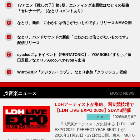
TVアニメ【推しの子】第3期、エンディング主題歌はなとりの新曲
「セレナーデ」（なとりコメントあり）
なとり、新曲「にわかには信じがたいものです」リリース＆MV公開
なとり、バンドサウンドの新曲「にわかには信じがたいものです」
配信リリース
syudouによるイベント【PENTATONIC】、YOASOBI／すりぃ／須
田景凪／なとり／Aooo／Chevonら出演
WurtSのEP『デジタル・ラブ』、なとり参加「クラッシュ」収録
音楽ニュース
MUSIC NEWS
LDHアーティストが集結、国立競技場で
【LDH LIVE-EXPO 2026】2DAYS開催
2026年8月6日
Ｊ－ＰＯＰ
LDH所属アーティストが集結する【LDH LIVE-
EXPO 2026 -PERFECT YEAR BEST-】が、
2026年11月28日・29日の2日間、東京・MUFG