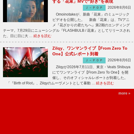
する「花束」MVで“好き”を表現
2026年8月6日
Ｊ－ＰＯＰ
Omoinotakeが、新曲「花束」のミュージック
ビデオを公開した。 新曲「花束」は、TVアニ
メ『花ざかりの君たちへ』第2期のエンディング
テーマ。7月29日にニューシングル『FLASHBULB / 花束』としてリリースされ
た、日に日に大 …
続きを読む
Zilqy、ワンマンライブ【From Zero To
One】公式レポート到着
2026年8月6日
Ｊ－ＰＯＰ
Zilqyが2026年7月11日、東京・Veats Shibuya
にてワンマンライブ【From Zero To One】を開
催し、そのオフィシャルレポートが到着した。
「『Birth of Riot』、Zilqyのムーヴメントとして暴動 …
続きを読む
more »