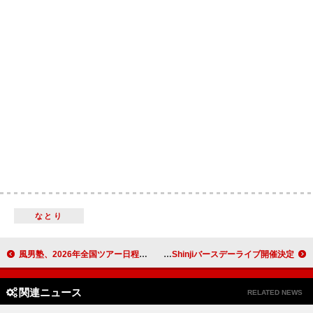
なとり
風男塾、2026年全国ツアー日程一挙発表
fuzzy knot、キネマ倶楽部でShinjiバースデーライブ開催決定
関連ニュース
RELATED NEWS