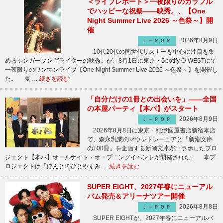
＜ライブレポート＞一夜限りのカラフル
でハッピーな祝祭――映秀。、【One
Night Summer Live 2026 ～色祭～】開
催
2026年8月9日
Ｊ－ＰＯＰ
10代20代の同世代リスナーを中心に注目を集
めるシンガーソングライターの映秀。が、8月1日に東京・Spotify O-WESTにて
一夜限りのワンマンライブ【One Night Summer Live 2026 ～色祭～】を開催し
た。 夏 …
続きを読む
「自分だけの1冊との出会いを」――全国
の本屋パーティ【本パ】がスタート
2026年8月9日
Ｊ－ＰＯＰ
2026年8月8日に東京・紀伊國屋書店新宿本店
で、森永乳業のマウントレーニアと「新潮文庫
の100冊」を企画する新潮文庫がコラボしたプロ
ジェクト【本パ】オールナイト・オープニングイベントが開催された。 本プ
ロジェクトは「ほんとのひとやすみ …
続きを読む
SUPER EIGHT、2027年春にニューアル
バム発売＆アリーナツアー開催
2026年8月8日
Ｊ－ＰＯＰ
SUPER EIGHTが、2027年春にニューアルバ