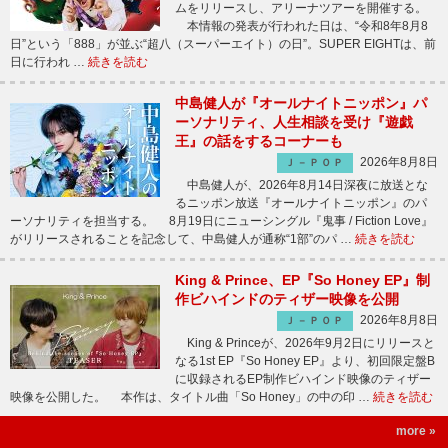
ムをリリースし、アリーナツアーを開催する。
本情報の発表が行われた日は、“令和8年8月8
日”という「888」が並ぶ“超八（スーパーエイト）の日”。SUPER EIGHTは、前
日に行われ …
続きを読む
中島健人が『オールナイトニッポン』パ
ーソナリティ、人生相談を受け『遊戯
王』の話をするコーナーも
2026年8月8日
Ｊ－ＰＯＰ
中島健人が、2026年8月14日深夜に放送とな
るニッポン放送『オールナイトニッポン』のパ
ーソナリティを担当する。 8月19日にニューシングル『鬼事 / Fiction Love』
がリリースされることを記念して、中島健人が通称“1部”のパ …
続きを読む
King & Prince、EP『So Honey EP』制
作ビハインドのティザー映像を公開
2026年8月8日
Ｊ－ＰＯＰ
King & Princeが、2026年9月2日にリリースと
なる1st EP『So Honey EP』より、初回限定盤B
に収録されるEP制作ビハインド映像のティザー
映像を公開した。 本作は、タイトル曲「So Honey」の中の印 …
続きを読む
more »