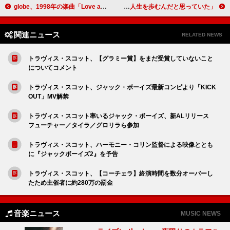
globe、1998年の楽曲「Love again」がNetflix恋愛リアリティショー『ラヴ上等』主題歌に決定
アリアナ・グランデ、幼い頃から思い描いてきたブロードウェイ出演への意欲示す「そういう人生を歩むんだと思っていた」
関連ニュース
RELATED NEWS
トラヴィス・スコット、【グラミー賞】をまだ受賞していないこと
についてコメント
トラヴィス・スコット、ジャック・ボーイズ最新コンピより「KICK
OUT」MV解禁
トラヴィス・スコット率いるジャック・ボーイズ、新ALリリース
フューチャー／タイラ／グロリラら参加
トラヴィス・スコット、ハーモニー・コリン監督による映像ととも
に『ジャックボーイズ2』を予告
トラヴィス・スコット、【コーチェラ】終演時間を数分オーバーし
たため主催者に約280万の罰金
音楽ニュース
MUSIC NEWS