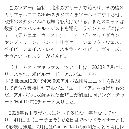
このツアーは当初、北米のアリーナで始まり、その後米
カリフォルニアのSoFiスタジアムをソールドアウトさせ、
欧州のスタジアムにも舞台を広げている。またスコットは
数多くのスペシャル・ゲストを迎え、ラインアップにはイ
ェー（元カニエ・ウェスト）、ティーゾ・タッチダウン、
ヤング・リーン、ドン・トリヴァー、シェック・ウェス、
ベイビーフェイス・レイ、スキラ・ベイビー、ヴィーズ、
ナヴといったスターが並んだ。
【サーカス・マキシマス・ツアー】は、2023年7月にリ
リースされ、米ビルボード・アルバム・チャー
ト“Billboard 200”で496,000アルバム換算ユニットを記録
して首位を獲得したアルバム『ユートピア』を掲げたもの
だ。アルバムに収録された全19曲が初週に同ソング・チャ
ート“Hot 100”にチャート入りした。
2025年もトラヴィスにとって多忙な一年となってお
り、4月には【コーチェラ】の2日目でヘッドライナーとし
て砂漠に帰還。7月にはCactus Jackの仲間たちとともにレ