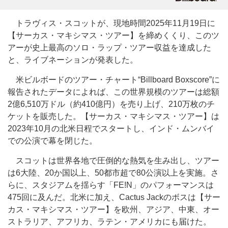
トラヴィス・スコットが、現地時間2025年11月19日に
【サーカス・マキシマス・ツアー】を締めくくり、このツ
アーが史上最高のソロ・ラップ・ツアー収益を達成した
と、ライブネーションが発表した。
米ビルボードのツアー・チャート“Billboard Boxscore”に
報告されたデータによれば、この世界規模のツアーは総額
2億6,510万ドル（約410億円）を売り上げ、210万枚のチ
ケットを販売した。【サーカス・マキシマス・ツアー】は
2023年10月の北米日程でスタートし、インド・ムンバイ
での公演で幕を閉じた。
スコットは世界各地で圧倒的な熱気を生み出し、ツアー
は6大陸、20か国以上、50都市超で80公演以上を実施。さ
らに、スタジアムを揺らす「FE!N」のパフォーマンスは
475回に及んだ。北米に加え、Cactus Jackのボスは【サー
カス・マキシマス・ツアー】を欧州、アジア、中東、オー
ストラリア、アフリカ、ラテン・アメリカにも届けた。