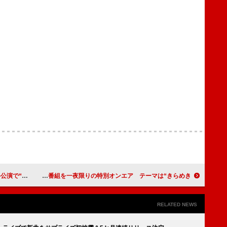
カートニーと交流も
渡辺翔太（Snow Man）、初の単独ラジオ番組を一夜限りの特別オンエア テーマは“きらめき”
RELATED NEWS