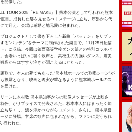
ブを開催した。
ALL TOUR 2025「RE:MAKE」】熊本公演として行われた熊本
2度目。成長した姿を見せるべくステージに立ち、序盤から代
ングで迎え、会場は感動と地元愛に包まれた。
プロジェクトとして書き下ろした新曲「バッテン」をサプラ
る“バッテン”をテーマに制作された楽曲で、11月25日配信
イト』に収録。今回は鎮西高等学校ダンス部との特別コラボパ
た。会場いっぱいに響く歌声と、高校生の力強いダンス。震災
、観客からはすすり泣きが聞こえるほどだった。
歌で、本人の夢でもあった“熊本城ホールでの歌唱シーン”が
」も披露となり、映画と現実が重なるように熊本城ホールのス
手を受けた。
リーンに木村敬 熊本県知事からの映像メッセージが上映さ
』就任」がサプライズで発表された。杉本本人にはまったく知
で立ち尽くし、涙を浮かべながらコメント。さらに、熊本県営
テージに登場。客席の歓声に包まれながら、ファンに見守られ
執り行われた。