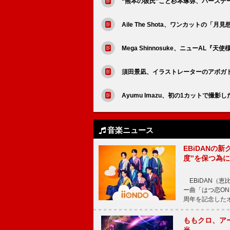
“熊本の彼氏”こと杉本琢弥、バースデ
Aile The Shota、ワンカットの
Mega Shinnosuke、ニューAL
須田景凪、イラストレーターのアボガ
Ayumu Imazu、初の1カットで撮
音楽ニュース
EBiDANの
度”を保つ為
EBiDAN（恵
ー曲「はつ恋ON
周年を記念したオー
ももクロ、ア