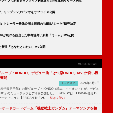
ーライブで新曲をサプライズ初披露＆5か月連続リリース決定
「月見想」リップシンクビデオをサプライズ公開
『天使様』トレーラー映像公開＆恒例の“MEGAジャケ”販売決定
ド6が制作を担当した中毒性高い新曲「ミーム」MV公開
影した新曲「あなたといたい」MV公開
MUSIC NEWS
新グループ・iiONDO、デビュー曲「はつ恋ONDO」MVで“良い温
に奮闘
2026年8月9日
Ｊ－ＰＯＰ
比寿学園男子部）の新グループ・iiONDO（読み：イイオンド）が、デビュ
DO」のミュージックビデオを公開した。 iiONDOは、EBiDAN発足15
ディション【EBiDAN THE AU …
続きを読む
ーケードカードゲーム『機動戦士ガンダム』テーマソングを担