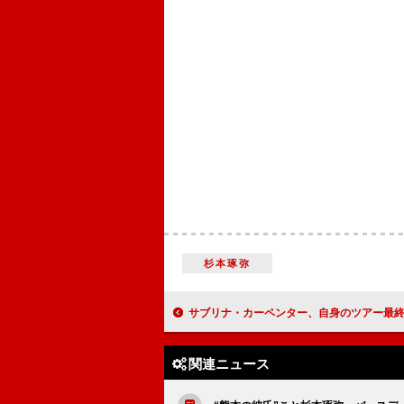
杉本琢弥
サブリナ・カーペンター、自身のツアー最終公演で“泣いちゃってごめん”と投稿 ポール・マッ
関連ニュース