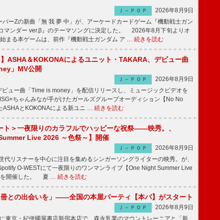
2026年8月9日
Ｊ－ＰＯＰ
バーZの新曲「無 我 夢 中」が、アーケードカードゲーム『機動戦士ガン
コマンダー ver.β』のテーマソングに決定した。 2026年8月下旬よりオ
始まる本ゲームは、前作『機動戦士ガンダム ア …
続きを読む
irls】ASHA＆KOKONAによるユニット・TAKARA、デビュー曲
money」MV公開
2026年8月9日
Ｊ－ＰＯＰ
ビュー曲「Time is money」を配信リリースし、ミュージックビデオを
SG×ちゃんみなが手がけたガールズグループオーディション【No No
したASHAとKOKONAによる新ユニ …
続きを読む
ート＞一夜限りのカラフルでハッピーな祝祭――映秀。、
 Summer Live 2026 ～色祭～】開催
2026年8月9日
Ｊ－ＰＯＰ
同世代リスナーを中心に注目を集めるシンガーソングライターの映秀。が、
otify O-WESTにて一夜限りのワンマンライブ【One Night Summer Live
～】を開催した。 夏 …
続きを読む
1冊との出会いを」――全国の本屋パーティ【本パ】がスタート
2026年8月9日
Ｊ－ＰＯＰ
8日に東京・紀伊國屋書店新宿本店で、森永乳業のマウントレーニアと「新