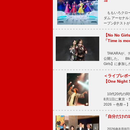
当
ももいろクロー
ダム アーセナル
ープンβテストが
【No No G
「Time is 
TAKARAが、デ
公開した。 BM
Girls】に参加
＜ライブレポ
【One Night
10代20代の
8月1日に東京・Sp
2026 ～色祭
「自分だけの
2026年8月