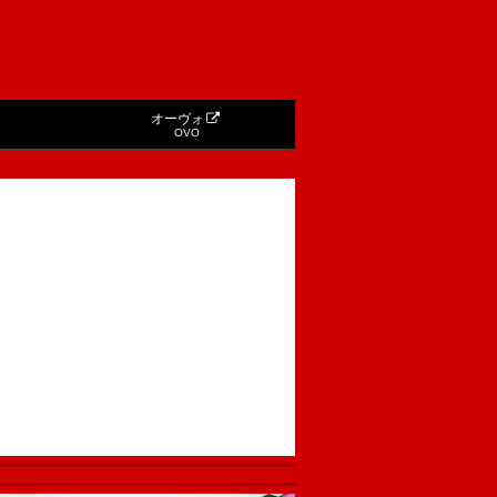
オーヴォ
OVO