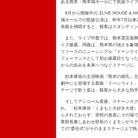
ある熊本・熊本城ホールにて凱旋ライ
8月から開催中の【LIVE HOUSE & H
城ホールでの凱旋公演は、昨年7月以来
表曲を熱唱すると、観客はスタンディ
また、ライブ中盤では、熊本震災復興
イズ披露。同曲は、熊本県の強さを象徴す
リリースのニューシングル『ドーンラ
フォーマンスとして初お披露目となっ
からの歩みを未来へつなぐステージに
杉本琢弥の主演映画『熊本の彼氏』主題
劇中にも登場する新曲「ドーンライト
テージで歌う姿は、観客から大きな拍
そしてアンコール直後、ステージスク
れ、「杉本琢弥『くまもと大好き大使
らされておらず、突然の発表にその場
業部長兼しあわせ部長のくまモンがス
ての“委任式”がそのままステージ上で