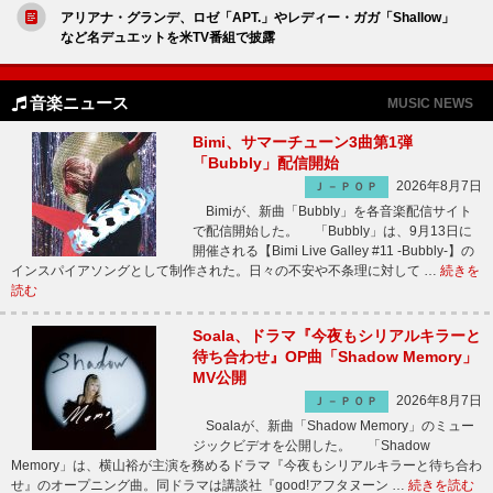
アリアナ・グランデ、ロゼ「APT.」やレディー・ガガ「Shallow」
など名デュエットを米TV番組で披露
音楽ニュース
MUSIC NEWS
Bimi、サマーチューン3曲第1弾
「Bubbly」配信開始
2026年8月7日
Ｊ－ＰＯＰ
Bimiが、新曲「Bubbly」を各音楽配信サイト
で配信開始した。 「Bubbly」は、9月13日に
開催される【Bimi Live Galley #11 -Bubbly-】の
インスパイアソングとして制作された。日々の不安や不条理に対して …
続きを
読む
Soala、ドラマ『今夜もシリアルキラーと
待ち合わせ』OP曲「Shadow Memory」
MV公開
2026年8月7日
Ｊ－ＰＯＰ
Soalaが、新曲「Shadow Memory」のミュー
ジックビデオを公開した。 「Shadow
Memory」は、横山裕が主演を務めるドラマ『今夜もシリアルキラーと待ち合わ
せ』のオープニング曲。同ドラマは講談社『good!アフタヌーン …
続きを読む