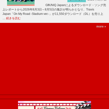
GfK/NIQ Japanによるダウンロード・ソング売
上レポートから2026年8月3日～8月5日の集計が明らかとなり、Travis
Japan「On My Road -Stadium ver.-」が11,550ダウンロード（DL）を売り上
…
続きを読む
more »