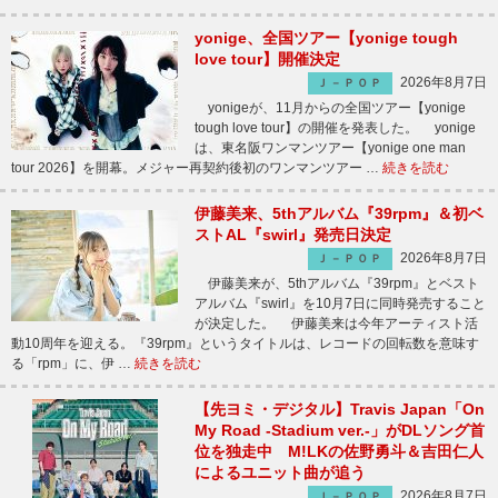
yonige、全国ツアー【yonige tough
love tour】開催決定
2026年8月7日
Ｊ－ＰＯＰ
yonigeが、11月からの全国ツアー【yonige
tough love tour】の開催を発表した。 yonige
は、東名阪ワンマンツアー【yonige one man
tour 2026】を開幕。メジャー再契約後初のワンマンツアー …
続きを読む
伊藤美来、5thアルバム『39rpm』＆初ベ
ストAL『swirl』発売日決定
2026年8月7日
Ｊ－ＰＯＰ
伊藤美来が、5thアルバム『39rpm』とベスト
アルバム『swirl』を10月7日に同時発売すること
が決定した。 伊藤美来は今年アーティスト活
動10周年を迎える。『39rpm』というタイトルは、レコードの回転数を意味す
る「rpm」に、伊 …
続きを読む
【先ヨミ・デジタル】Travis Japan「On
My Road -Stadium ver.-」がDLソング首
位を独走中 M!LKの佐野勇斗＆吉田仁人
によるユニット曲が追う
2026年8月7日
Ｊ－ＰＯＰ