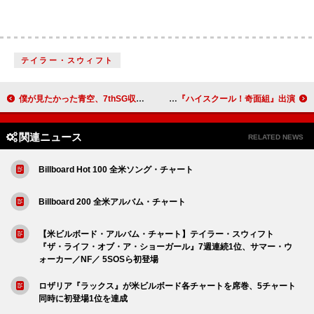
テイラー・スウィフト
僕が見たかった青空、7thSG収録の雲組楽曲「カイロに月」MV公開
Snow Man佐久間大介、“切出翔”（きれいで しょう）役でTVアニメ『ハイスクール！奇面組』出演
関連ニュース
RELATED NEWS
Billboard Hot 100 全米ソング・チャート
Billboard 200 全米アルバム・チャート
【米ビルボード・アルバム・チャート】テイラー・スウィフト
『ザ・ライフ・オブ・ア・ショーガール』7週連続1位、サマー・ウ
ォーカー／NF／ 5SOSら初登場
ロザリア『ラックス』が米ビルボード各チャートを席巻、5チャート
同時に初登場1位を達成