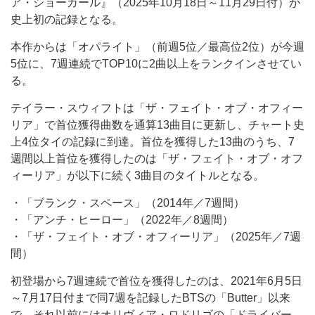
ア・ショーガール』（2025年10月18日～11月29日付）が
史上初の記録となる。
本作からは「オパライト」（前週5位／最高位2位）が今週
5位に、7週連続でTOP10に2曲以上をランクインさせてい
る。
テイラー・スウィフトは「ザ・フェイト・オブ・オフィー
リア」で首位獲得曲数を通算13曲目に更新し、チャート史
上4位タイの記録に到達。首位を獲得した13曲のうち、7
週間以上首位を獲得したのは「ザ・フェイト・オブ・オフ
ィーリア」が以下に続く3曲目のタイトルとなる。
・「ブランク・スペース」（2014年／7週間）
・「アンチ・ヒーロー」（2022年／8週間）
・「ザ・フェイト・オブ・オフィーリア」（2025年／7週
間）
初登場から7週連続で首位を獲得したのは、2021年6月5日
～7月17日付まで同7週を記録したBTSの「Butter」以来
で、それ以前にはオリヴィア・ロドリゴの「ドライバー