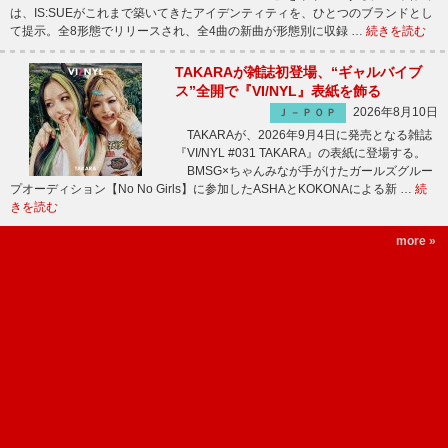
は、IS:SUEがこれまで築いてきたアイデンティティを、ひとつのブランドとし
て提示。全8形態でリリースされ、全4曲の新曲が形態別に収録 …
続きを読む
TAKARAが雑誌初登場、“ギャルバイブ
ス”全開で『VI/NYL』表紙を飾る
2026年8月10日
Ｊ－ＰＯＰ
TAKARAが、2026年9月4日に発売となる雑誌
『VI/NYL #031 TAKARA』の表紙に登場する。
BMSG×ちゃんみなが手がけたガールズグルー
プオーディション【No No Girls】に参加したASHAとKOKONAによる新 …
続
きを読む
more »