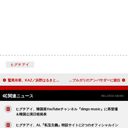
ヒグチアイ
鷲尾伶菜、KAZ／浜野はるきと「MIDDLE NOTE feat. KAZ」スペシャル対談映像公開
目黒蓮（Snow Man）、ブルガリのアンバサダーに就任
関連ニュース
RELATED NEWS
ヒグチアイ、韓国発YouTubeチャンネル『dingo music』に再登場
＆韓国公演日程発表
ヒグチアイ、AL『私宝主義』特設サイトに2つのオフィシャルイン