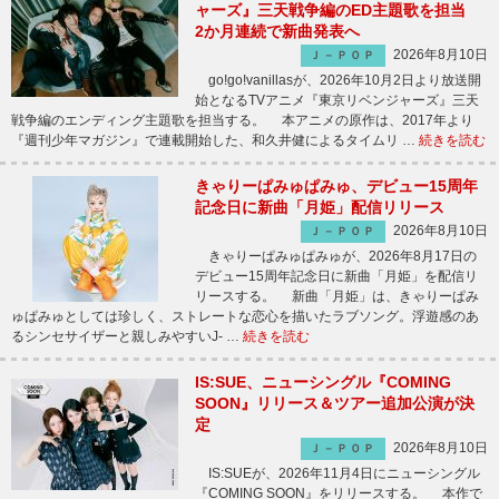
ャーズ』三天戦争編のED主題歌を担当
2か月連続で新曲発表へ
2026年8月10日
Ｊ－ＰＯＰ
go!go!vanillasが、2026年10月2日より放送開
始となるTVアニメ『東京リベンジャーズ』三天
戦争編のエンディング主題歌を担当する。 本アニメの原作は、2017年より
『週刊少年マガジン』で連載開始した、和久井健によるタイムリ …
続きを読む
きゃりーぱみゅぱみゅ、デビュー15周年
記念日に新曲「月姫」配信リリース
2026年8月10日
Ｊ－ＰＯＰ
きゃりーぱみゅぱみゅが、2026年8月17日の
デビュー15周年記念日に新曲「月姫」を配信リ
リースする。 新曲「月姫」は、きゃりーぱみ
ゅぱみゅとしては珍しく、ストレートな恋心を描いたラブソング。浮遊感のあ
るシンセサイザーと親しみやすいJ- …
続きを読む
IS:SUE、ニューシングル『COMING
SOON』リリース＆ツアー追加公演が決
定
2026年8月10日
Ｊ－ＰＯＰ
IS:SUEが、2026年11月4日にニューシングル
『COMING SOON』をリリースする。 本作で