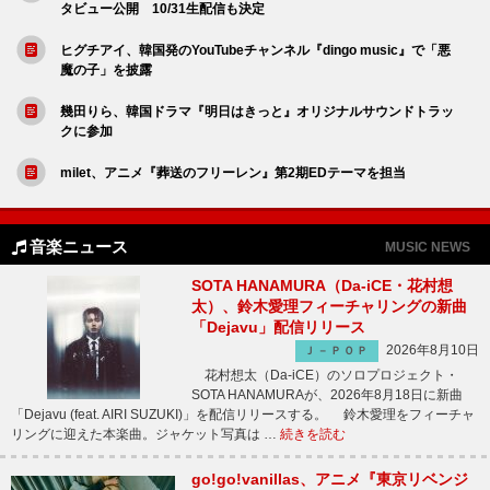
タビュー公開 10/31生配信も決定
ヒグチアイ、韓国発のYouTubeチャンネル『dingo music』で「悪
魔の子」を披露
幾田りら、韓国ドラマ『明日はきっと』オリジナルサウンドトラッ
クに参加
milet、アニメ『葬送のフリーレン』第2期EDテーマを担当
音楽ニュース
MUSIC NEWS
SOTA HANAMURA（Da-iCE・花村想
太）、鈴木愛理フィーチャリングの新曲
「Dejavu」配信リリース
2026年8月10日
Ｊ－ＰＯＰ
花村想太（Da-iCE）のソロプロジェクト・
SOTA HANAMURAが、2026年8月18日に新曲
「Dejavu (feat. AIRI SUZUKI)」を配信リリースする。 鈴木愛理をフィーチャ
リングに迎えた本楽曲。ジャケット写真は …
続きを読む
go!go!vanillas、アニメ『東京リベンジ