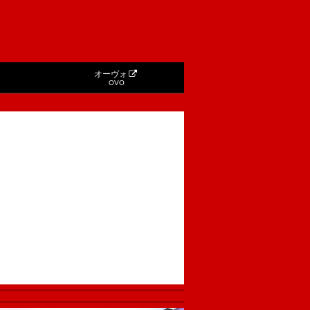
オーヴォ
OVO