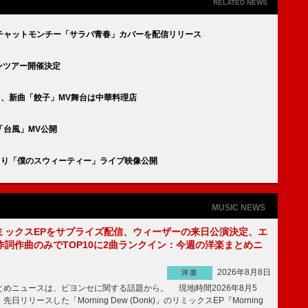
RELATED NEWS
チャットモンチー「サラバ青春」カバーを配信リリース
ンマンツアー開催決定
る、新曲「餃子」MV舞台は中華料理店
「台風」MV公開
u公演より「僕のスウィーティー」ライブ映像公開
MUSIC NEWS
ミックスEPをサプライズ配信、ウィーザーの来日公演決定、エ
作詞作曲のみでTOP10に2曲ランクイン：今週の洋楽まとめニ
2026年8月8日
洋楽
めニュースは、ビヨンセに関する話題から。 現地時間2026年8月5
日リリースした「Morning Dew (Donk)」のリミックスEP『Morning