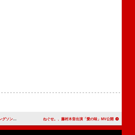
y」MV公開
ねぐせ。、藤村木音出演「愛の味」MV公開