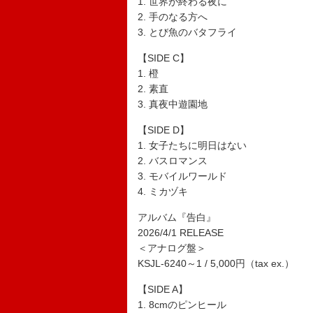
1. 世界が終わる夜に
2. 手のなる方へ
3. とび魚のバタフライ
【SIDE C】
1. 橙
2. 素直
3. 真夜中遊園地
【SIDE D】
1. 女子たちに明日はない
2. バスロマンス
3. モバイルワールド
4. ミカヅキ
アルバム『告白』
2026/4/1 RELEASE
＜アナログ盤＞
KSJL-6240～1 / 5,000円（tax ex.）
【SIDE A】
1. 8cmのピンヒール