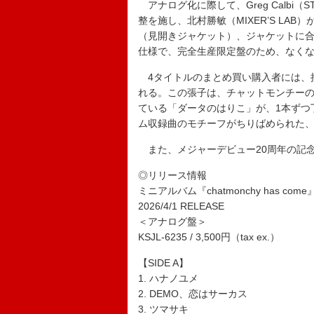
アナログ化に際して、Greg Calbi（
整を施し、北村勝敏（MIXER’S LA
（見開きジャケット）、ジャケットに
仕様で、完全生産限定盤のため、なく
4タイトルのまとめ買い購入者には、抽
れる。この張子は、チャットモンチー
ている「ダータのはりこ」が、1本ずつ
ム収録曲のモチーフがちりばめられた、
また、メジャーデビュー20周年の記
◎リリース情報
ミニアルバム『chatmonchy has come
2026/4/1 RELEASE
＜アナログ盤＞
KSJL-6235 / 3,500円（tax ex.）
【SIDE A】
1. ハナノユメ
2. DEMO、恋はサーカス
3. ツマサキ