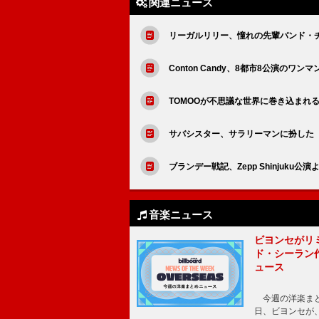
関連ニュース
リーガルリリー、憧れの先輩バンド・
Conton Candy、8都市8公演のワ
TOMOOが不思議な世界に巻き込まれ
サバシスター、サラリーマンに扮した
ブランデー戦記、Zepp Shinjuk
音楽ニュース
ビヨンセがリ
ド・シーラン
ュース
今週の洋楽まと
日、ビヨンセが、先