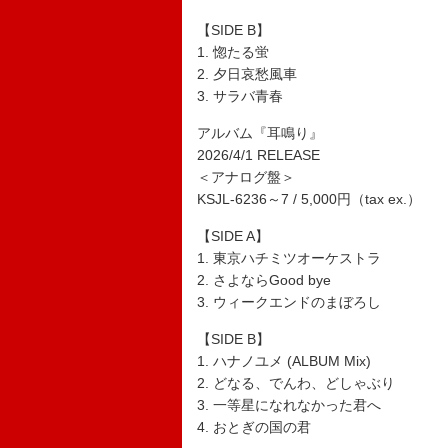
【SIDE B】
1. 惚たる蛍
2. 夕日哀愁風車
3. サラバ青春
アルバム『耳鳴り』
2026/4/1 RELEASE
＜アナログ盤＞
KSJL-6236～7 / 5,000円（tax ex.）
【SIDE A】
1. 東京ハチミツオーケストラ
2. さよならGood bye
3. ウィークエンドのまぼろし
【SIDE B】
1. ハナノユメ (ALBUM Mix)
2. どなる、でんわ、どしゃぶり
3. 一等星になれなかった君へ
4. おとぎの国の君