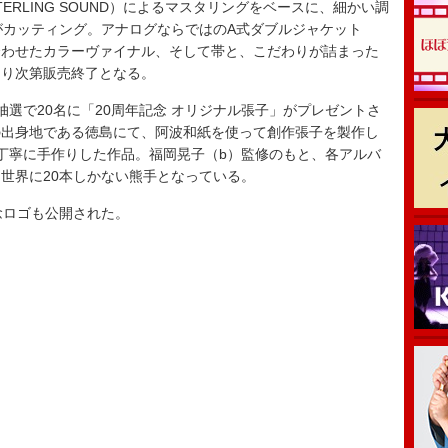
STERLING SOUND）によるマスタリングをベースに、細かい調
B）がカッティング。アナログならではのA式ダブルジャケット
合わせたカラーヴァイナル、そして帯と、こだわりが詰まった
なり次第販売終了となる。
選で20名に「20周年記念 オリジナル張子」がプレゼントさ
の出身地である徳島にて、阿波和紙を使って創作張子を製作し
丁寧に手作りした作品。福岡晃子（b）監修のもと、各アルバ
世界に20本しかない熊手となっている。
念ロゴも公開された。
』