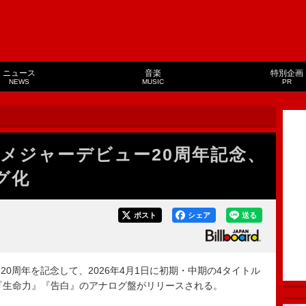
ニュース
音楽
特別企画
NEWS
MUSIC
PR
メジャーデビュー20周年記念、
グ化
ポスト
シェア
送る
周年を記念して、2026年4月1日に初期・中期の4タイトル
『耳鳴り』『生命力』『告白』のアナログ盤がリリースされる。