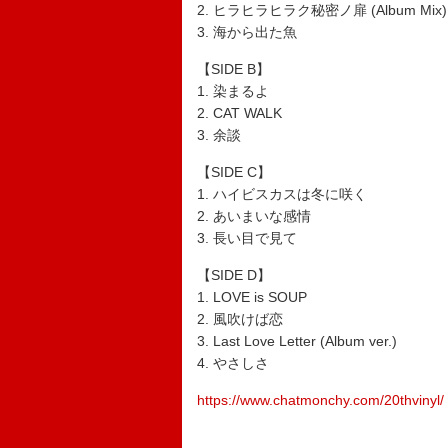
2. ヒラヒラヒラク秘密ノ扉 (Album Mix)
3. 海から出た魚
【SIDE B】
1. 染まるよ
2. CAT WALK
3. 余談
【SIDE C】
1. ハイビスカスは冬に咲く
2. あいまいな感情
3. 長い目で見て
【SIDE D】
1. LOVE is SOUP
2. 風吹けば恋
3. Last Love Letter (Album ver.)
4. やさしさ
https://www.chatmonchy.com/20thvinyl/