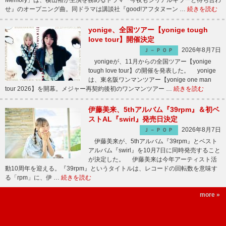
Memory」は、横山裕が主演を務めるドラマ『今夜もシリアルキラーと待ち合わ
せ』のオープニング曲。同ドラマは講談社『good!アフタヌーン …
続きを読む
yonige、全国ツアー【yonige tough
love tour】開催決定
2026年8月7日
Ｊ－ＰＯＰ
yonigeが、11月からの全国ツアー【yonige
tough love tour】の開催を発表した。 yonige
は、東名阪ワンマンツアー【yonige one man
tour 2026】を開幕。メジャー再契約後初のワンマンツアー …
続きを読む
伊藤美来、5thアルバム『39rpm』＆初ベ
ストAL『swirl』発売日決定
2026年8月7日
Ｊ－ＰＯＰ
伊藤美来が、5thアルバム『39rpm』とベスト
アルバム『swirl』を10月7日に同時発売すること
が決定した。 伊藤美来は今年アーティスト活
動10周年を迎える。『39rpm』というタイトルは、レコードの回転数を意味す
る「rpm」に、伊 …
続きを読む
more »