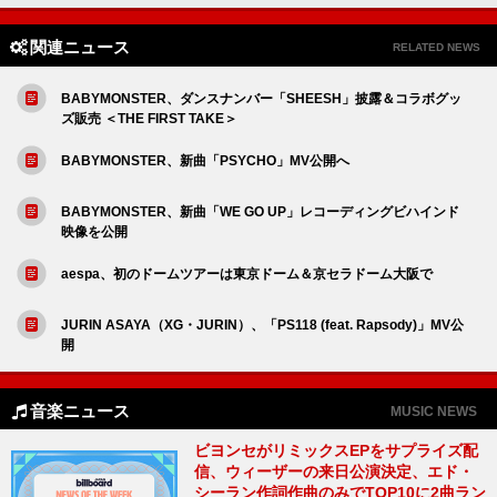
関連ニュース
RELATED NEWS
BABYMONSTER、ダンスナンバー「SHEESH」披露＆コラボグッ
ズ販売 ＜THE FIRST TAKE＞
BABYMONSTER、新曲「PSYCHO」MV公開へ
BABYMONSTER、新曲「WE GO UP」レコーディングビハインド
映像を公開
aespa、初のドームツアーは東京ドーム＆京セラドーム大阪で
JURIN ASAYA（XG・JURIN）、「PS118 (feat. Rapsody)」MV公
開
音楽ニュース
MUSIC NEWS
ビヨンセがリミックスEPをサプライズ配
信、ウィーザーの来日公演決定、エド・
シーラン作詞作曲のみでTOP10に2曲ラン