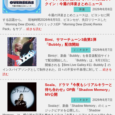
クイン：今週の洋楽まとめニュース
2026年8月8日
洋楽
今週の洋楽まとめニュースは、ビヨンセに関
する話題から。 現地時間2026年8月5日、ビヨンセが、先日リリースした
「Morning Dew (Donk)」のリミックスEP『Morning Dew (Donk) Remix
Pack』をサプ …
続きを読む
Bimi、サマーチューン3曲第1弾
「Bubbly」配信開始
2026年8月7日
Ｊ－ＰＯＰ
Bimiが、新曲「Bubbly」を各音楽配信サイト
で配信開始した。 「Bubbly」は、9月13日に
開催される【Bimi Live Galley #11 -Bubbly-】の
インスパイアソングとして制作された。日々の不安や不条理に対して …
続きを
読む
Soala、ドラマ『今夜もシリアルキラーと
待ち合わせ』OP曲「Shadow Memory」
MV公開
2026年8月7日
Ｊ－ＰＯＰ
Soalaが、新曲「Shadow Memory」のミュー
ジックビデオを公開した。 「Shadow