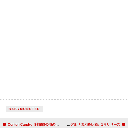
BABYMONSTER
Conton Candy、8都市8公演のワンマンツアー開催決定
氷川きよし、約3年ぶりの演歌シングル『ほど酔い酒』1月リリース