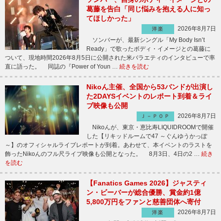
葛藤を告白「同じ悩みを抱える人に知っ
てほしかった」
2026年8月7日
洋楽
ソンバーが、最新シングル「My Body Isn’t
Ready」で歌ったボディ・イメージとの葛藤に
ついて、現地時間2026年8月5日に公開された米バラエティのインタビューで率
直に語った。 同誌の『Power of Youn …
続きを読む
Nikoん主催、全国から53バンドが出演し
た2DAYSイベントのレポート到着＆ライ
ブ映像も公開
2026年8月7日
Ｊ－ＰＯＰ
Nikoんが、東京・恵比寿LIQUIDROOMで開催
した【リキッドルームで47 ～ぐんゆうかっぽ
～】のオフィシャルライブレポートが到着。あわせて、本イベントのラストを
飾ったNikoんのフル尺ライブ映像も公開となった。 8月3日、4日の2 …
続き
を読む
【Fanatics Games 2026】ジャスティ
ン・ビーバーが総合優勝、賞金約1億
5,800万円をファンと慈善団体へ寄付
2026年8月7日
洋楽