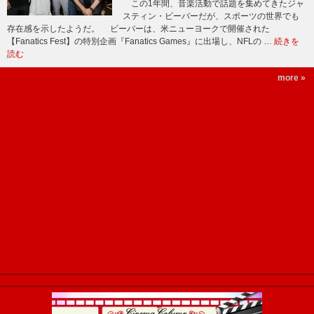
この1年間、音楽活動で話題を集めてきたジャ
スティン・ビーバーだが、スポーツの世界でも
存在感を示したようだ。 ビーバーは、米ニューヨークで開催された
【Fanatics Fest】の特別企画『Fanatics Games』に出場し、NFLの …
続きを
読む
more »