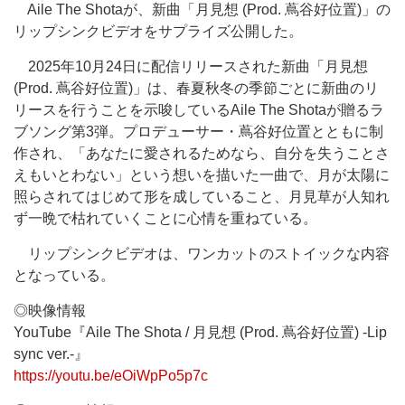
Aile The Shotaが、新曲「月見想 (Prod. 蔦谷好位置)」の
リップシンクビデオをサプライズ公開した。
2025年10月24日に配信リリースされた新曲「月見想
(Prod. 蔦谷好位置)」は、春夏秋冬の季節ごとに新曲のリ
リースを行うことを示唆しているAile The Shotaが贈るラ
ブソング第3弾。プロデューサー・蔦谷好位置とともに制
作され、「あなたに愛されるためなら、自分を失うことさ
えもいとわない」という想いを描いた一曲で、月が太陽に
照らされてはじめて形を成していること、月見草が人知れ
ず一晩で枯れていくことに心情を重ねている。
リップシンクビデオは、ワンカットのストイックな内容
となっている。
◎映像情報
YouTube『Aile The Shota / 月見想 (Prod. 蔦谷好位置) -Lip
sync ver.-』
https://youtu.be/eOiWpPo5p7c