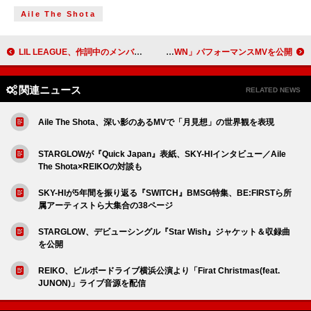
Aile The Shota
LIL LEAGUE、作詞中のメンバーの様子などを収録した「Forever Young」リリックビデオ公開
岩田剛典、RIEHATAが振り付け＆ディレクション「CROWN」パフォーマンスMVを公開
関連ニュース
RELATED NEWS
Aile The Shota、深い影のあるMVで「月見想」の世界観を表現
STARGLOWが『Quick Japan』表紙、SKY-HIインタビュー／Aile
The Shota×REIKOの対談も
SKY-HIが5年間を振り返る『SWITCH』BMSG特集、BE:FIRSTら所
属アーティストら大集合の38ページ
STARGLOW、デビューシングル『Star Wish』ジャケット＆収録曲
を公開
REIKO、ビルボードライブ横浜公演より「Firat Christmas(feat.
JUNON)」ライブ音源を配信