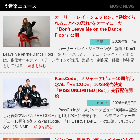
音楽ニュース
MUSIC NEWS
カーリー・レイ・ジェプセン、“見捨てら
れることへの恐れ”をテーマにした
「Don't Leave Me on the Dance
Floor」公開
2026年8月7日
洋楽
カーリー・レイ・ジェプセンが、新曲「Don’t
Leave Me on the Dance Floor」をリリースした。 ミュージック・ビデオに
は、俳優オールデン・エアエンライクが出演。監督は、劇作家・俳優・脚本家
として活躍 …
続きを読む
PassCode、メジャーデビュー10周年記
念AL『RE:CODE』10/28発売決定
「MISS UNLIMITED [Re:]」先行配信開
始
2026年8月7日
Ｊ－ＰＯＰ
PassCodeが、メジャーデビュー10周年を記念
した再録アルバム『RE:CODE』を10月28日に発売する。 今年でメジャーデ
ビュー10周年を迎えるPassCode。『THE FIRST TAKE』への出演、3年ぶりと
なる【SUMME …
続きを読む
ソンバー、自身のボディ・イメージとの