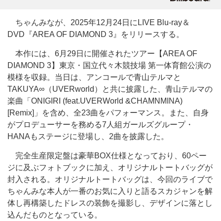
ちゃんみなが、2025年12月24日にLIVE Blu-ray＆
DVD『AREA OF DIAMOND 3』をリリースする。
本作には、6月29日に開催されたツアー【AREA OF
DIAMOND 3】東京・国立代々木競技場 第一体育館公演の
模様を収録。当日は、アンコールで青山テルマと
TAKUYA∞（UVERworld）と共に披露した、青山テルマの
楽曲「ONIGIRI (feat.UVERWorld &CHAMNMINA)
[Remix]」を含め、全23曲をパフォーマンス。また、自身
がプロデューサーを務める7人組ガールズグループ・
HANAもステージに登場し、2曲を披露した。
完全生産限定盤は豪華BOX仕様となっており、60ペー
ジに及ぶフォトブックに加え、オリジナルトートバッグが
封入される。オリジナルトートバッグは、今回のライブで
ちゃんみな本人が一番のお気に入りと語るスカジャンを解
体し再構築したドレスの装飾を撮影し、デザインに落とし
込んだものとなっている。