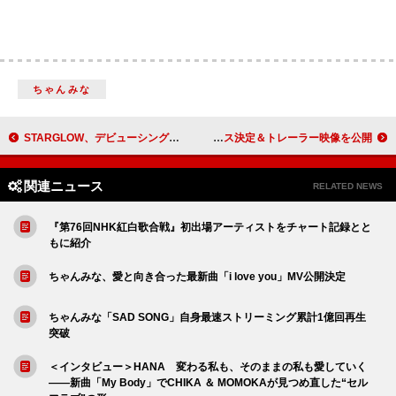
ちゃんみな
STARGLOW、デビューシングル『Star Wish』ジャケット＆収録曲を公開
MISAMO、日本1stアルバム『PLAY』リリース決定＆トレーラー映像を公開
関連ニュース
RELATED NEWS
『第76回NHK紅白歌合戦』初出場アーティストをチャート記録とと
もに紹介
ちゃんみな、愛と向き合った最新曲「i love you」MV公開決定
ちゃんみな「SAD SONG」自身最速ストリーミング累計1億回再生
突破
＜インタビュー＞HANA 変わる私も、そのままの私も愛していく
――新曲「My Body」でCHIKA ＆ MOMOKAが見つめ直した“セル