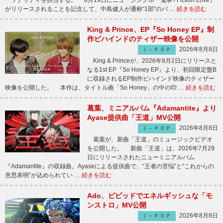
ーソナリティを担当する。 8月19日にニューシングル『鬼事 / Fiction Love』
がリリースされることを記念して、中島健人が通称“1部”のパ …
続きを読む
King & Prince、EP『So Honey EP』制
作ビハインドのティザー映像を公開
2026年8月8日
Ｊ－ＰＯＰ
King & Princeが、2026年9月2日にリリースと
なる1st EP『So Honey EP』より、初回限定盤B
に収録されるEP制作ビハインド映像のティザー
映像を公開した。 本作は、タイトル曲「So Honey」の中の印 …
続きを読む
葛葉、ミニアルバム『Adamantite』より
Ayase提供曲「王道」MV公開
2026年8月8日
Ｊ－ＰＯＰ
葛葉が、新曲「王道」のミュージックビデオ
を公開した。 新曲「王道」は、2026年7月29
日にリリースされたニューミニアルバム
『Adamantite』の収録曲。Ayaseによる提供曲で、“王者の苦悩”と“これからの
意思表明”が込められてい …
続きを読む
Ado、ビビッドでエネルギッシュな「モ
ンストロ」MV公開
2026年8月8日
Ｊ－ＰＯＰ