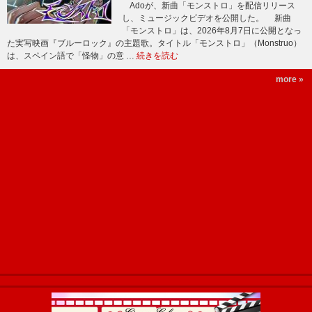
Adoが、新曲「モンストロ」を配信リリース
し、ミュージックビデオを公開した。 新曲
「モンストロ」は、2026年8月7日に公開となっ
た実写映画『ブルーロック』の主題歌。タイトル「モンストロ」（Monstruo）
は、スペイン語で「怪物」の意 …
続きを読む
more »