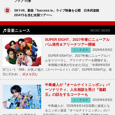
フラブ”の形
SKY-HI、新曲「Success is」ライブ映像を公開 日本武道館
2DAYSを含む全国ツアーへ
音楽ニュース
MUSIC NEWS
SUPER EIGHT、2027年春にニューアル
バム発売＆アリーナツアー開催
2026年8月8日
Ｊ－ＰＯＰ
SUPER EIGHTが、2027年春にニューアルバ
ムをリリースし、アリーナツアーを開催する。
本情報の発表が行われた日は、“令和8年8月8
日”という「888」が並ぶ“超八（スーパーエイト）の日”。SUPER EIGHTは、前
日に行われ …
続きを読む
中島健人が『オールナイトニッポン』パ
ーソナリティ、人生相談を受け『遊戯
王』の話をするコーナーも
2026年8月8日
Ｊ－ＰＯＰ
中島健人が、2026年8月14日深夜に放送とな
るニッポン放送『オールナイトニッポン』のパ