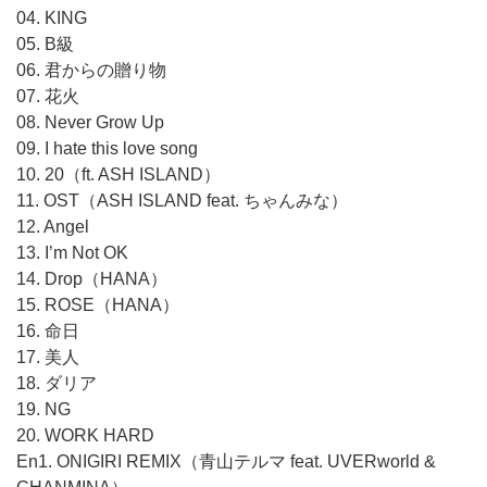
04. KING
05. B級
06. 君からの贈り物
07. 花火
08. Never Grow Up
09. I hate this love song
10. 20（ft. ASH ISLAND）
11. OST（ASH ISLAND feat. ちゃんみな）
12. Angel
13. I’m Not OK
14. Drop（HANA）
15. ROSE（HANA）
16. 命日
17. 美人
18. ダリア
19. NG
20. WORK HARD
En1. ONIGIRI REMIX（青山テルマ feat. UVERworld &