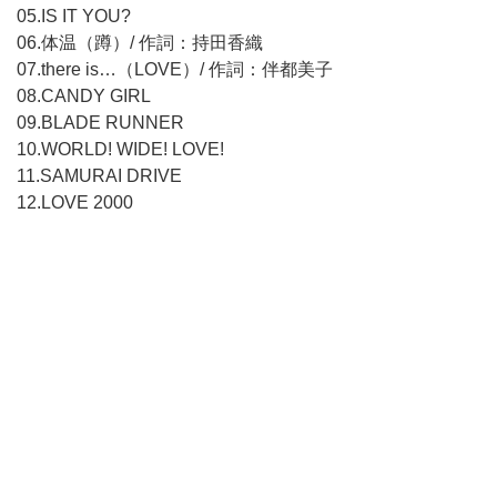
05.IS IT YOU?
06.体温（蹲）/ 作詞：持田香織
07.there is…（LOVE）/ 作詞：伴都美子
08.CANDY GIRL
09.BLADE RUNNER
10.WORLD! WIDE! LOVE!
11.SAMURAI DRIVE
12.LOVE 2000