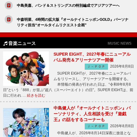
中島美嘉、バンド＆ストリングスの特別編成でアジアツアーへ
中森明菜、4時間の拡大版『オールナイトニッポンGOLD』パーソナ
リティ担当“オールタイムリクエスト企画”
音楽ニュース
MUSIC NEWS
SUPER EIGHT、2027年春にニューアル
バム発売＆アリーナツアー開催
2026年8月8日
Ｊ－ＰＯＰ
SUPER EIGHTが、2027年春にニューアルバ
ムをリリースし、アリーナツアーを開催する。
本情報の発表が行われた日は、“令和8年8月8
日”という「888」が並ぶ“超八（スーパーエイト）の日”。SUPER EIGHTは、前
日に行われ …
続きを読む
中島健人が『オールナイトニッポン』パ
ーソナリティ、人生相談を受け『遊戯
王』の話をするコーナーも
2026年8月8日
Ｊ－ＰＯＰ
中島健人が、2026年8月14日深夜に放送とな