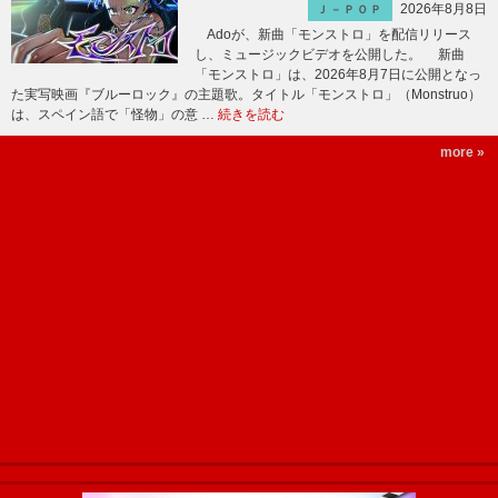
2026年8月8日
Ｊ－ＰＯＰ
Adoが、新曲「モンストロ」を配信リリース
し、ミュージックビデオを公開した。 新曲
「モンストロ」は、2026年8月7日に公開となっ
た実写映画『ブルーロック』の主題歌。タイトル「モンストロ」（Monstruo）
は、スペイン語で「怪物」の意 …
続きを読む
more »