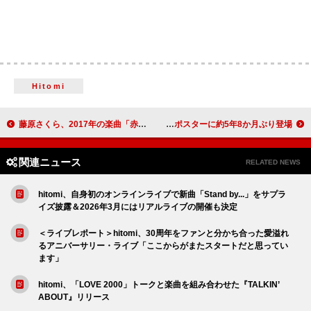
Hitomi
藤原さくら、2017年の楽曲「赤」新MV公開 朝ドラ『虎に翼』の川床明日香＆ジュノンボーイ渡邉多緒が出演
マカロニえんぴつ、タワレコ「NO MUSIC, NO LIFE.」ポスターに約5年8か月ぶり登場
関連ニュース
RELATED NEWS
hitomi、自身初のオンラインライブで新曲「Stand by...」をサプラ
イズ披露＆2026年3月にはリアルライブの開催も決定
＜ライブレポート＞hitomi、30周年をファンと分かち合った愛溢れ
るアニバーサリー・ライブ「ここからがまたスタートだと思ってい
ます」
hitomi、「LOVE 2000」トークと楽曲を組み合わせた『TALKIN’
ABOUT』リリース