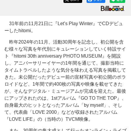
31年前の11月21日に『Let’s Play Winter』でCDデビュ
ーしたhitomi。
昨年2024年の11月、活動30周年を記念し、初公開を含
む様々な写真を年代別にキュレーションしていく特設サイ
ト『hitomi 30th anniversary PHOTO MUSEUM』を開設
し、アニバーサリーイヤーの1年間を通じて、撮影当時に
タイムトラベルしたような気分を味わえる写真を掲載して
きた。未公開だったデビュー前の宣材写真や初公開のポラ
ロイドなど、1年間で約400枚の写真や映像を載せてきた
が、そんなデジタル・ミュージアムが完成を迎えた。最後
にアップされたのは、1stアルバム『GO TO THE TOP』、
自身最大のヒットとなったアルバム「by myself」、そし
て、代表曲「LOVE 2000」などが収録されたアルバム
『LOVE LIFE』の（当時の）TVCM映像。
また、30周年の集大成として行ったオンライン・ライブ