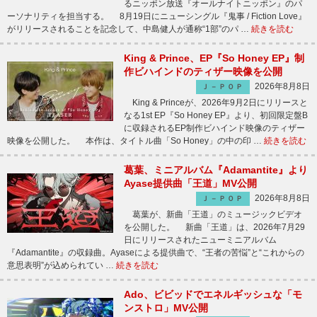
るニッポン放送『オールナイトニッポン』のパ
ーソナリティを担当する。 8月19日にニューシングル『鬼事 / Fiction Love』
がリリースされることを記念して、中島健人が通称“1部”のパ …
続きを読む
King & Prince、EP『So Honey EP』制
作ビハインドのティザー映像を公開
2026年8月8日
Ｊ－ＰＯＰ
King & Princeが、2026年9月2日にリリースと
なる1st EP『So Honey EP』より、初回限定盤B
に収録されるEP制作ビハインド映像のティザー
映像を公開した。 本作は、タイトル曲「So Honey」の中の印 …
続きを読む
葛葉、ミニアルバム『Adamantite』より
Ayase提供曲「王道」MV公開
2026年8月8日
Ｊ－ＰＯＰ
葛葉が、新曲「王道」のミュージックビデオ
を公開した。 新曲「王道」は、2026年7月29
日にリリースされたニューミニアルバム
『Adamantite』の収録曲。Ayaseによる提供曲で、“王者の苦悩”と“これからの
意思表明”が込められてい …
続きを読む
Ado、ビビッドでエネルギッシュな「モ
ンストロ」MV公開