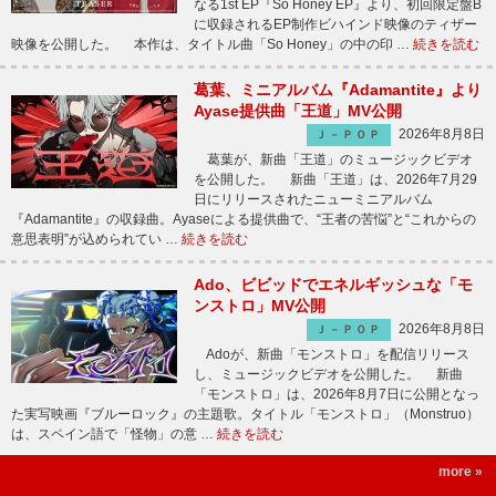
なる1st EP『So Honey EP』より、初回限定盤B
に収録されるEP制作ビハインド映像のティザー
映像を公開した。 本作は、タイトル曲「So Honey」の中の印 …
続きを読む
葛葉、ミニアルバム『Adamantite』より
Ayase提供曲「王道」MV公開
2026年8月8日
Ｊ－ＰＯＰ
葛葉が、新曲「王道」のミュージックビデオ
を公開した。 新曲「王道」は、2026年7月29
日にリリースされたニューミニアルバム
『Adamantite』の収録曲。Ayaseによる提供曲で、“王者の苦悩”と“これからの
意思表明”が込められてい …
続きを読む
Ado、ビビッドでエネルギッシュな「モ
ンストロ」MV公開
2026年8月8日
Ｊ－ＰＯＰ
Adoが、新曲「モンストロ」を配信リリース
し、ミュージックビデオを公開した。 新曲
「モンストロ」は、2026年8月7日に公開となっ
た実写映画『ブルーロック』の主題歌。タイトル「モンストロ」（Monstruo）
は、スペイン語で「怪物」の意 …
続きを読む
more »