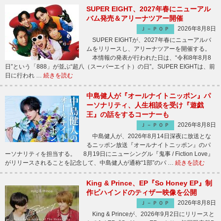
SUPER EIGHT、2027年春にニューアル
バム発売＆アリーナツアー開催
2026年8月8日
Ｊ－ＰＯＰ
SUPER EIGHTが、2027年春にニューアルバ
ムをリリースし、アリーナツアーを開催する。
本情報の発表が行われた日は、“令和8年8月8
日”という「888」が並ぶ“超八（スーパーエイト）の日”。SUPER EIGHTは、前
日に行われ …
続きを読む
中島健人が『オールナイトニッポン』パ
ーソナリティ、人生相談を受け『遊戯
王』の話をするコーナーも
2026年8月8日
Ｊ－ＰＯＰ
中島健人が、2026年8月14日深夜に放送とな
るニッポン放送『オールナイトニッポン』のパ
ーソナリティを担当する。 8月19日にニューシングル『鬼事 / Fiction Love』
がリリースされることを記念して、中島健人が通称“1部”のパ …
続きを読む
King & Prince、EP『So Honey EP』制
作ビハインドのティザー映像を公開
2026年8月8日
Ｊ－ＰＯＰ
King & Princeが、2026年9月2日にリリースと