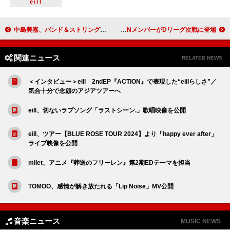
eill
中島美嘉、バンド＆ストリングスの特別編成でアジアツアーへ
LDH SCREAM、Maddy Soma参加「L's up」配信リリース KID PHENOMENONメンバーがDリーグ次戦に登場
関連ニュース
RELATED NEWS
＜インタビュー＞eill 2ndEP『ACTION』で表現した“eillらしさ”／
気合十分で念願のアジアツアーへ
eill、切ないラブソング「ラストシーン.」歌唱映像を公開
eill、ツアー【BLUE ROSE TOUR 2024】より「happy ever after」
ライブ映像を公開
milet、アニメ『葬送のフリーレン』第2期EDテーマを担当
TOMOO、感情が解き放たれる「Lip Noise」MV公開
音楽ニュース
MUSIC NEWS