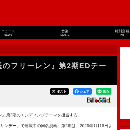
ニュース
音楽
特別企画
NEWS
MUSIC
PR
葬送のフリーレン』第2期EDテー
ポスト
シェア
送る
レン』第2期のエンディングテーマを担当する。
ンデー』で連載中の同名漫画。第2期は、2026年1月16日よ