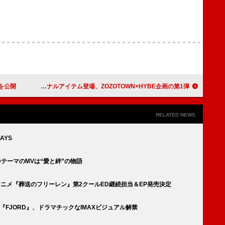
像を公開
TOMORROW X TOGETHERのオリジナルアイテム登場、ZOZOTOWN×HYBE企画の第1弾
RELATED NEWS
AYS
DテーマのMVは“愛と絆”の物語
e」がTVアニメ『葬送のフリーレン』第2クールED継続担当＆EP発売決定
ィルム『FJORD』、ドラマチックなIMAXビジュアル解禁