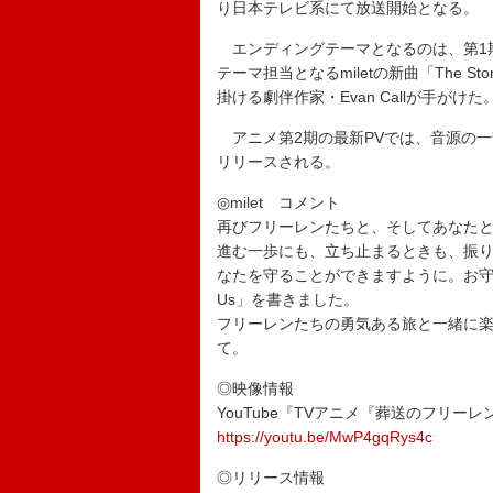
り日本テレビ系にて放送開始となる。
エンディングテーマとなるのは、第1期の「
テーマ担当となるmiletの新曲「The S
掛ける劇伴作家・Evan Callが手がけた
アニメ第2期の最新PVでは、音源の一
リリースされる。
◎milet コメント
再びフリーレンたちと、そしてあなた
進む一歩にも、立ち止まるときも、振
なたを守ることができますように。お守りの
Us」を書きました。
フリーレンたちの勇気ある旅と一緒に
て。
◎映像情報
YouTube『TVアニメ『葬送のフリーレ
https://youtu.be/MwP4gqRys4c
◎リリース情報