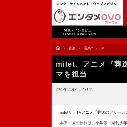
特集・インタビュー
FEATURE & INTERVIEW
音楽
音楽ニュース
milet、アニメ『
マを担当
2025年11月20日 / 21:35
miletが、TVアニメ『葬送のフリー
本アニメの原作は、小学館『週刊少年サ