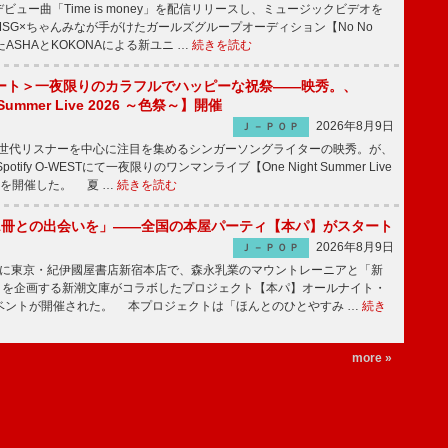
ビュー曲「Time is money」を配信リリースし、ミュージックビデオを
SG×ちゃんみなが手がけたガールズグループオーディション【No No
したASHAとKOKONAによる新ユニ …
続きを読む
ート＞一夜限りのカラフルでハッピーな祝祭――映秀。、
 Summer Live 2026 ～色祭～】開催
2026年8月9日
Ｊ－ＰＯＰ
同世代リスナーを中心に注目を集めるシンガーソングライターの映秀。が、
otify O-WESTにて一夜限りのワンマンライブ【One Night Summer Live
～】を開催した。 夏 …
続きを読む
1冊との出会いを」――全国の本屋パーティ【本パ】がスタート
2026年8月9日
Ｊ－ＰＯＰ
8日に東京・紀伊國屋書店新宿本店で、森永乳業のマウントレーニアと「新
冊」を企画する新潮文庫がコラボしたプロジェクト【本パ】オールナイト・
ベントが開催された。 本プロジェクトは「ほんとのひとやすみ …
続き
more »