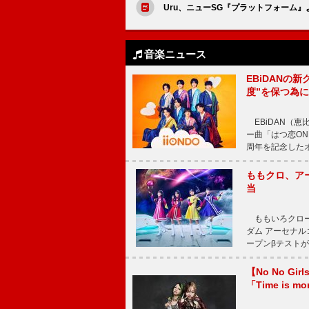
Uru、ニューSG『プラットフォーム
音楽ニュース
EBiDANの
度”を保つ為
EBiDAN（恵
ー曲「はつ恋ON
周年を記念したオー
ももクロ、ア
当
ももいろクロー
ダム アーセナル
ープンβテストが
【No No G
「Time is 