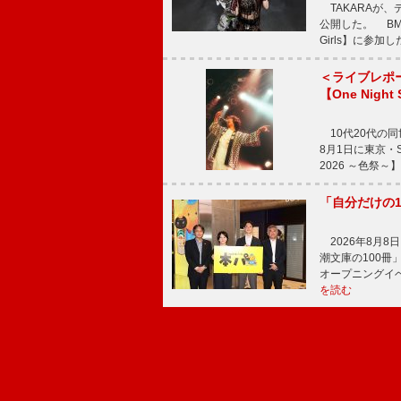
TAKARAが、デ
公開した。 BM
Girls】に参加
＜ライブレポ
【One Night
10代20代の
8月1日に東京・Sp
2026 ～色祭
「自分だけの
2026年8月
潮文庫の100
オープニングイ
を読む