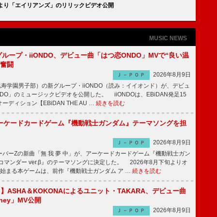
』より「エイリアンズ」のリリックビデオ公開
MUSIC NEWS
新グループ・iiONDO、デビュー曲「はつ恋ONDO」MVで“良い温
に奮闘
2026年8月9日
Ｊ－ＰＯＰ
比寿学園男子部）の新グループ・iiONDO（読み：イイオンド）が、デビュ
DO」のミュージックビデオを公開した。 iiONDOは、EBiDAN発足15
ディション【EBiDAN THE AU …
続きを読む
ーケードカードゲーム『機動戦士ガンダム』テーマソングを担
2026年8月9日
Ｊ－ＰＯＰ
バーZの新曲「無 我 夢 中」が、アーケードカードゲーム『機動戦士ガン
コマンダー ver.β』のテーマソングに決定した。 2026年8月下旬よりオ
始まる本ゲームは、前作『機動戦士ガンダム ア …
続きを読む
irls】ASHA＆KOKONAによるユニット・TAKARA、デビュー曲
money」MV公開
2026年8月9日
Ｊ－ＰＯＰ