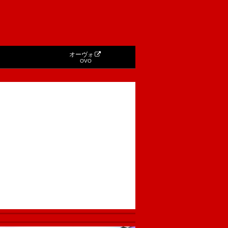
オーヴォ
OVO