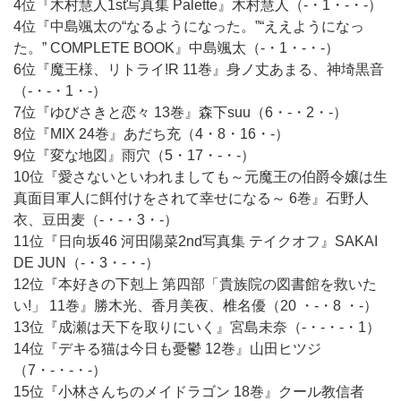
4位『木村慧人1st写真集 Palette』木村慧人（-・1・-・-）
4位『中島颯太の“なるようになった。”“ええようになっ
た。” COMPLETE BOOK』中島颯太（-・1・-・-）
6位『魔王様、リトライ!R 11巻』身ノ丈あまる、神埼黒音
（-・-・1・-）
7位『ゆびさきと恋々 13巻』森下suu（6・-・2・-）
8位『MIX 24巻』あだち充（4・8・16・-）
9位『変な地図』雨穴（5・17・-・-）
10位『愛さないといわれましても～元魔王の伯爵令嬢は生
真面目軍人に餌付けをされて幸せになる～ 6巻』石野人
衣、豆田麦（-・-・3・-）
11位『日向坂46 河田陽菜2nd写真集 テイクオフ』SAKAI
DE JUN（-・3・-・-）
12位『本好きの下剋上 第四部「貴族院の図書館を救いた
い!」 11巻』勝木光、香月美夜、椎名優（20 ・-・8 ・-）
13位『成瀬は天下を取りにいく』宮島未奈（-・-・-・1）
14位『デキる猫は今日も憂鬱 12巻』山田ヒツジ
（7・-・-・-）
15位『小林さんちのメイドラゴン 18巻』クール教信者