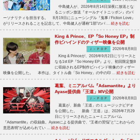
中島健人が、2026年8月14日深夜に放送とな
るニッポン放送『オールナイトニッポン』のパ
ーソナリティを担当する。 8月19日にニューシングル『鬼事 / Fiction Love』
がリリースされることを記念して、中島健人が通称“1部”のパ …
続きを読む
King & Prince、EP『So Honey EP』制
作ビハインドのティザー映像を公開
2026年8月8日
Ｊ－ＰＯＰ
King & Princeが、2026年9月2日にリリースと
なる1st EP『So Honey EP』より、初回限定盤B
に収録されるEP制作ビハインド映像のティザー
映像を公開した。 本作は、タイトル曲「So Honey」の中の印 …
続きを読む
葛葉、ミニアルバム『Adamantite』より
Ayase提供曲「王道」MV公開
2026年8月8日
Ｊ－ＰＯＰ
葛葉が、新曲「王道」のミュージックビデオ
を公開した。 新曲「王道」は、2026年7月29
日にリリースされたニューミニアルバム
『Adamantite』の収録曲。Ayaseによる提供曲で、“王者の苦悩”と“これからの
意思表明”が込められてい …
続きを読む