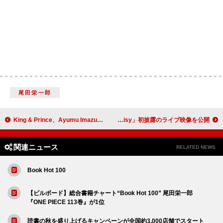
尾田栄一郎
King & Prince、Ayumu Imazuが手がけた新曲「Theater」MV公開
Lienel、新曲「Daisy」初披露のライブ映像を公開
関連ニュース
RELATED NEWS
Book Hot 100
【ビルボード】総合書籍チャート“Book Hot 100” 尾田栄一郎
『ONE PIECE 113巻』が1位
読書の秋を盛り上げるキャンペーンが全国約3,000店舗でスタート