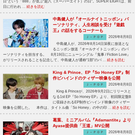
日”という「888」が並ぶ“超八（スーパーエイト）の日”。SUPER EIGHTは、前
日に行われ …
続きを読む
中島健人が『オールナイトニッポン』パ
ーソナリティ、人生相談を受け『遊戯
王』の話をするコーナーも
2026年8月8日
Ｊ－ＰＯＰ
中島健人が、2026年8月14日深夜に放送とな
るニッポン放送『オールナイトニッポン』のパ
ーソナリティを担当する。 8月19日にニューシングル『鬼事 / Fiction Love』
がリリースされることを記念して、中島健人が通称“1部”のパ …
続きを読む
King & Prince、EP『So Honey EP』制
作ビハインドのティザー映像を公開
2026年8月8日
Ｊ－ＰＯＰ
King & Princeが、2026年9月2日にリリースと
なる1st EP『So Honey EP』より、初回限定盤B
に収録されるEP制作ビハインド映像のティザー
映像を公開した。 本作は、タイトル曲「So Honey」の中の印 …
続きを読む
葛葉、ミニアルバム『Adamantite』より
Ayase提供曲「王道」MV公開
2026年8月8日
Ｊ－ＰＯＰ