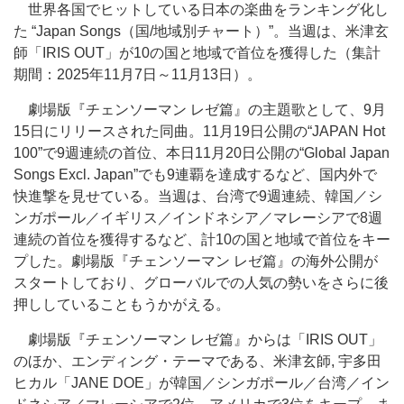
世界各国でヒットしている日本の楽曲をランキング化し
た “Japan Songs（国/地域別チャート）”。当週は、米津玄
師「IRIS OUT」が10の国と地域で首位を獲得した（集計
期間：2025年11月7日～11月13日）。
劇場版『チェンソーマン レゼ篇』の主題歌として、9月
15日にリリースされた同曲。11月19日公開の“JAPAN Hot
100”で9週連続の首位、本日11月20日公開の“Global Japan
Songs Excl. Japan”でも9連覇を達成するなど、国内外で
快進撃を見せている。当週は、台湾で9週連続、韓国／シ
ンガポール／イギリス／インドネシア／マレーシアで8週
連続の首位を獲得するなど、計10の国と地域で首位をキー
プした。劇場版『チェンソーマン レゼ篇』の海外公開が
スタートしており、グローバルでの人気の勢いをさらに後
押ししていることもうかがえる。
劇場版『チェンソーマン レゼ篇』からは「IRIS OUT」
のほか、エンディング・テーマである、米津玄師, 宇多田
ヒカル「JANE DOE」が韓国／シンガポール／台湾／イン