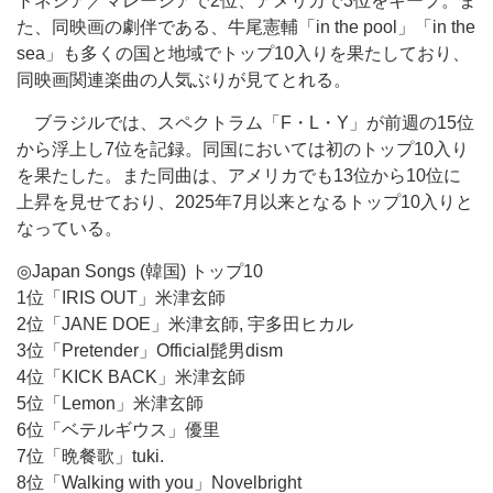
ドネシア／マレーシアで2位、アメリカで3位をキープ。ま
た、同映画の劇伴である、牛尾憲輔「in the pool」「in the
sea」も多くの国と地域でトップ10入りを果たしており、
同映画関連楽曲の人気ぶりが見てとれる。
ブラジルでは、スペクトラム「F・L・Y」が前週の15位
から浮上し7位を記録。同国においては初のトップ10入り
を果たした。また同曲は、アメリカでも13位から10位に
上昇を見せており、2025年7月以来となるトップ10入りと
なっている。
◎Japan Songs (韓国) トップ10
1位「IRIS OUT」米津玄師
2位「JANE DOE」米津玄師, 宇多田ヒカル
3位「Pretender」Official髭男dism
4位「KICK BACK」米津玄師
5位「Lemon」米津玄師
6位「ベテルギウス」優里
7位「晩餐歌」tuki.
8位「Walking with you」Novelbright