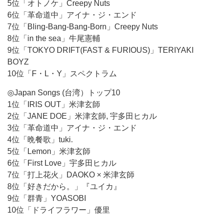
5位「オトノケ」Creepy Nuts
6位「革命道中」アイナ・ジ・エンド
7位「Bling-Bang-Bang-Born」Creepy Nuts
8位「in the sea」牛尾憲輔
9位「TOKYO DRIFT(FAST & FURIOUS)」TERIYAKI
BOYZ
10位「F・L・Y」スペクトラム
◎Japan Songs (台湾）トップ10
1位「IRIS OUT」米津玄師
2位「JANE DOE」米津玄師, 宇多田ヒカル
3位「革命道中」アイナ・ジ・エンド
4位「晩餐歌」tuki.
5位「Lemon」米津玄師
6位「First Love」宇多田ヒカル
7位「打上花火」DAOKO × 米津玄師
8位「好きだから。」『ユイカ』
9位「群青」YOASOBI
10位「ドライフラワー」優里