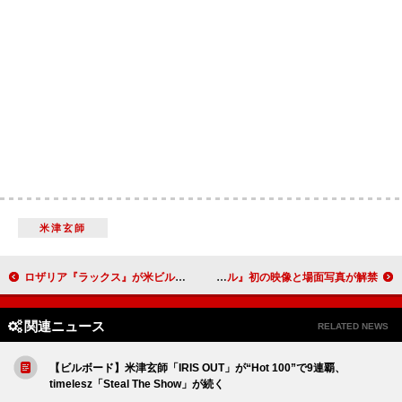
米津玄師
ロザリア『ラックス』が米ビルボード各チャートを席巻、5チャート同時に初登場1位を達成
櫻坂46、三期生が総出演するドラマ『路地裏ホテル』初の映像と場面写真が解禁
関連ニュース
RELATED NEWS
【ビルボード】米津玄師「IRIS OUT」が“Hot 100”で9連覇、
timelesz「Steal The Show」が続く