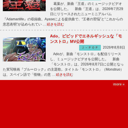
葛葉が、新曲「王道」のミュージックビデオ
を公開した。 新曲「王道」は、2026年7月29
日にリリースされたニューミニアルバム
『Adamantite』の収録曲。Ayaseによる提供曲で、“王者の苦悩”と“これからの
意思表明”が込められてい …
続きを読む
Ado、ビビッドでエネルギッシュな「モ
ンストロ」MV公開
2026年8月8日
Ｊ－ＰＯＰ
Adoが、新曲「モンストロ」を配信リリース
し、ミュージックビデオを公開した。 新曲
「モンストロ」は、2026年8月7日に公開となっ
た実写映画『ブルーロック』の主題歌。タイトル「モンストロ」（Monstruo）
は、スペイン語で「怪物」の意 …
続きを読む
more »