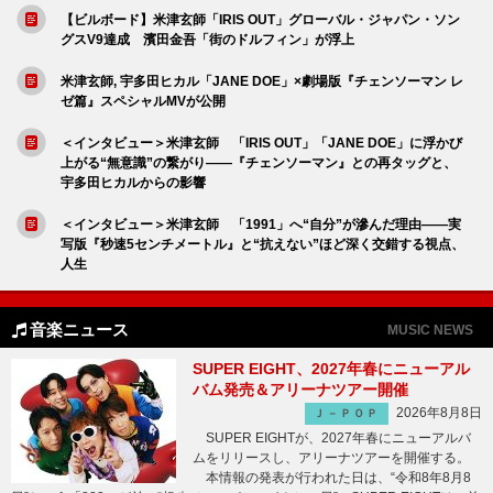
【ビルボード】米津玄師「IRIS OUT」グローバル・ジャパン・ソン
グスV9達成 濱田金吾「街のドルフィン」が浮上
米津玄師, 宇多田ヒカル「JANE DOE」×劇場版『チェンソーマン レ
ゼ篇』スペシャルMVが公開
＜インタビュー＞米津玄師 「IRIS OUT」「JANE DOE」に浮かび
上がる“無意識”の繋がり――『チェンソーマン』との再タッグと、
宇多田ヒカルからの影響
＜インタビュー＞米津玄師 「1991」へ“自分”が滲んだ理由――実
写版『秒速5センチメートル』と“抗えない”ほど深く交錯する視点、
人生
音楽ニュース
MUSIC NEWS
SUPER EIGHT、2027年春にニューアル
バム発売＆アリーナツアー開催
2026年8月8日
Ｊ－ＰＯＰ
SUPER EIGHTが、2027年春にニューアルバ
ムをリリースし、アリーナツアーを開催する。
本情報の発表が行われた日は、“令和8年8月8