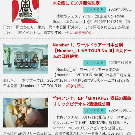
木公園にて10月開催決定
2026年8月6日
Ｊ－ＰＯＰ
体験型フェスティバル【集楽座 Collective
Sounds & Cultures】が、2026年10月24日、25
日の2日間にわたり、東京・代々木公園 野外ステージで開催されることが決定
した。 本イベントは、職業や年齢、性 …
続きを読む
Number_i、ワールドツアー日本公演
【Number_i LIVE TOUR No.III】5大ドー
ムの日程解禁
2026年8月6日
Ｊ－ＰＯＰ
Number_iが、ワールドツアー日本公演
【Number_i LIVE TOUR No.III】の公演日程を発
表した。 本ツアーでは、2026年10月より全国5都市の5大ドームで行われる
日本公演【Number_i LIVE TOUR N …
続きを読む
竹内アンナ、EP『MIXTAPE』収録の新曲
リリックビデオを2週連続公開
2026年8月6日
Ｊ－ＰＯＰ
竹内アンナが、8月12日に配信リリースするデ
ジタルコンセプトEP『MIXTAPE』収録曲「My
secret plum」のリリックビデオを公開した。
さらに同EPのリリース日には、台湾で撮影されたリード曲「ok, love song」の