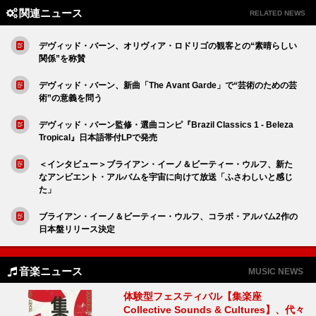
関連ニュース
RELATED NEWS
デヴィッド・バーン、オリヴィア・ロドリゴの観客との“素晴らしい
関係”を称賛
デヴィッド・バーン、新曲「The Avant Garde」で“芸術のための芸
術”の意義を問う
デヴィッド・バーン監修・選曲コンピ『Brazil Classics 1 - Beleza
Tropical』日本語帯付LPで発売
＜インタビュー＞ブライアン・イーノ＆ビーティー・ウルフ、新た
なアンビエント・アルバムを宇宙に向けて放送「ふさわしいと感じ
た」
ブライアン・イーノ＆ビーティー・ウルフ、コラボ・アルバム2作の
日本盤リリース決定
音楽ニュース
MUSIC NEWS
体験型フェスティバル【集楽座
Collective Sounds & Cultures】、代々