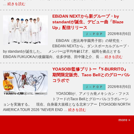
…
続きを読む
EBiDAN NEXTから新グループ・by
standardが誕生、デビュー曲「Blaze
Up」配信リリース
2026年8月6日
Ｊ－ＰＯＰ
EBiDAN（恵比寿学園男子部）の研究生・
EBiDAN NEXTから、ダンスボーカルグループ・
by standardが誕生した。 メンバーは平均年齢17才、福岡を拠点とする
EBiDAN FUKUOKAの後藤陽向、佐多伊徳、田中隆之介、長 …
続きを読む
YOASOBI監修ブリトー『Y-BURRITO』
期間限定販売、Taco Bellとのグローバル
コラボで
2026年8月6日
Ｊ－ＰＯＰ
YOASOBIが、アメリカ発メキシカン・ファス
トフードのTaco Bellとグローバルコラボレーシ
ョンを実施する。 現在、自身最大規模となる北米ツアー【YOASOBI NORTH
AMERICA TOUR 2026 “NEVER END …
続きを読む
more »