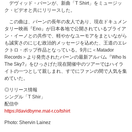
デヴィッド・バーンが、新曲「T Shirt」をミュージッ
ク・ビデオと共にリリースした。
この曲は、バーンの長年の友人であり、現在ドキュメン
タリー映画『Eno』が日本各地で公開されているブライア
ン・イーノとの共作で、軽やかなユーモアをまといながら
も誠実さのにじむ政治的メッセージを込めた、王道のエレ
クトロ・ポップ作品となっている。9月に＜Matador
Records＞より発売されたバーンの最新アルバム『Who Is
The Sky?』をひっさげた現在開催中のツアーではハイラ
イトの一つとして親しまれ、すでにファンの間で人気を集
めていた。
◎リリース情報
シングル「T Shir」
配信中
https://davidbyrne.mat-r.co/tshirt
Photo: Shervin Lainez