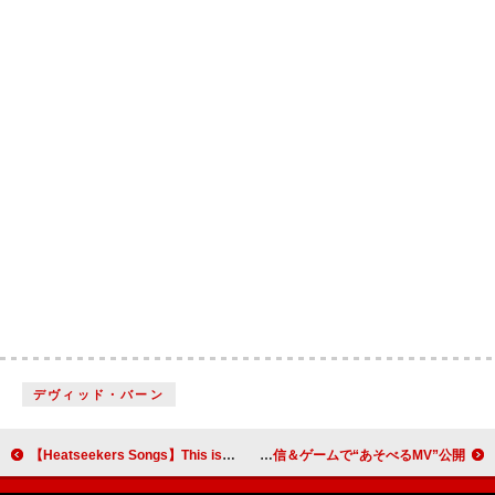
デヴィッド・バーン
【Heatseekers Songs】This is LAST「シェイプシフター」首位デビュー ドラマ『じゃあ、あんたが作ってみろよ』主題歌
ヤバイTシャツ屋さん×パックマンが“癒着”、新曲「PAC-MANISM」配信＆ゲームで“あそべるMV”公開