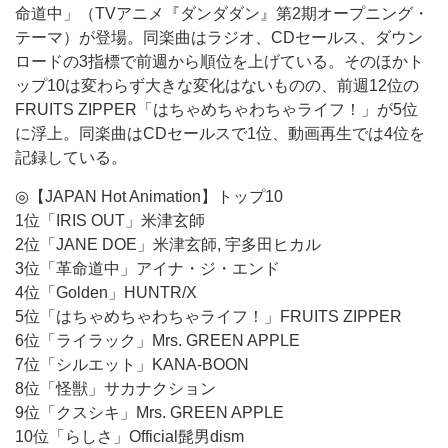
命道中」（TVアニメ『ダンダダン』第2期オープニング・
テーマ）が登場。同楽曲はラジオ、CDセールス、ダウン
ロードの3指標で前週から順位を上げている。そのほかト
ップ10は変わらず大きな変化はないものの、前週12位の
FRUITS ZIPPER「はちゃめちゃわちゃライフ！」が5位
に浮上。同楽曲はCDセールスで1位、動画再生では4位を
記録している。
◎【JAPAN Hot Animation】トップ10
1位「IRIS OUT」米津玄師
2位「JANE DOE」米津玄師, 宇多田ヒカル
3位「革命道中」アイナ・ジ・エンド
4位「Golden」HUNTR/X
5位「はちゃめちゃわちゃライフ！」FRUITS ZIPPER
6位「ライラック」Mrs. GREEN APPLE
7位「シルエット」KANA-BOON
8位「怪獣」サカナクション
9位「クスシキ」Mrs. GREEN APPLE
10位「らしさ」Official髭男dism