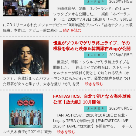
2026年8月5日
Ｊ－ＰＯＰ
岡崎体育が、楽曲「ネバーランド」のミュー
ジックビデオを公開した。 楽曲「ネバーラン
ド」は、2026年7月3日に配信リリース、8月5日
にCDリリースされたメジャーデビュー10周年記念アルバム『盆地テクノ』の収
録曲。本作は、デビュー前に寡少 …
続きを読む
優里がソウルでゲリラ路上ライブ、その
模様を収めた映像＆韓国滞在Vlogが公開
2026年8月5日
Ｊ－ＰＯＰ
優里が、韓国・ソウルでゲリラ路上ライブを
開催した。 路上ライブの舞台は、ストリート
カルチャーが根付く街として知られる弘大（ホ
ンデ）。突然始まったパフォーマンスにもかかわらず、優里の歌声を聴きつけ
た観客が次々と集まり、大きな盛り上がりを見 …
続きを読む
FANTASTICS、台北で初となる海外単独
公演【放大絶】10月開催
2026年8月5日
Ｊ－ＰＯＰ
FANTASTICSが、2026年10月18日に台北・
Legacy TERAで単独公演【FANTASTICS LIVE
2026 in TAIPEI “放大絶”】を開催する。 ボーカ
ルの八木勇征が2021年に観光 …
続きを読む