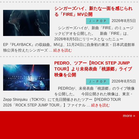
シンガーズハイ、新たな一面を感じられ
る「FIRE」MV公開
2026年8月5日
Ｊ－ＰＯＰ
シンガーズハイが、新曲「FIRE」のミュージ
ックビデオを公開した。 新曲「FIRE」は、
2026年8月5日にリリースとなったニュー
EP『PLAYBACK』の収録曲。MVは、11月24日に自身初の東京・日本武道館単
独公演を控えたシンガーズ …
続きを読む
PEDRO、ツアー【ROCK STEP JUMP
TOUR】より未発表曲「桃源郷」ライブ
映像を公開
2026年8月5日
Ｊ－ＰＯＰ
PEDROが、未発表曲「桃源郷」のライブ映像
を公開した。 今回公開された映像は、東京・
Zepp Shinjuku（TOKYO）にて先日開催されたツアー【PEDRO TOUR
2026「ROCK STEP JUMP TOUR」】ファイナル …
続きを読む
more »