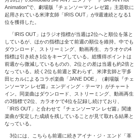
Animation”で、劇場版『チェンソーマン レゼ篇』主題歌に
起用されている米津玄師「IRIS OUT」が9週連続となる1
位を獲得した。
「IRIS OUT」はラジオ指標が当週は2位へと順位を落と
しているが、ほかの指標は全て前週の順位を維持。中でも
ダウンロード、ストリーミング、動画再生、カラオケの4
指標は引き続き1位をキープしている。総獲得ポイントは
前週から微減しているものの、2位との差は当週も約2倍と
なっている。続く2位も前週と変わらず、米津玄師と宇多
田ヒカルによるコラボ楽曲「JANE DOE」（劇場版『チェ
ンソーマン レゼ篇』エンディング・テーマ）がチャート
イン。同楽曲はダウンロード、ストリーミング、動画再生
の3指標で2位、カラオケで4位を記録し続けており、
「IRIS OUT」と合わせて『チェンソーマン レゼ篇』関連
楽曲が安定した成績を残していることが見て取れる結果と
なっている。
3位には、こちらも前週に続きアイナ・ジ・エンド「革